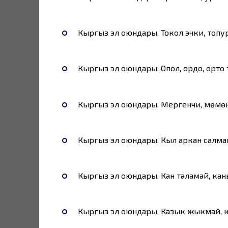
Кыргыз эл оюндары. Токол эчки, топур
Кыргыз эл оюндары. Опол, ордо, орто 
Кыргыз эл оюндары. Мергенчи, мөмөн
Кыргыз эл оюндары. Кыл аркан салмай
Кыргыз эл оюндары. Кан таламай, кан
Кыргыз эл оюндары. Казык жыкмай, к