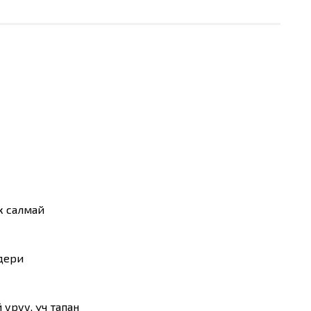
к салмай
дери
уруу, үч тапан