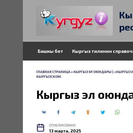
Перейти
к
Кы
содержанию
ре
Башкы бет
Кыргыз тилинин справоч
ГЛАВНАЯ СТРАНИЦА
»
КЫРГЫЗ ЭЛ ОЮНДАРЫ | «КЫРГЫЗ 
КЫРГЫЗСКОМ.
Кыргыз эл оюнд
ОПУБЛИКОВАНО
13 марта, 2025