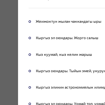
Жеңижоктун жылан чаккандагы ыры
Кыргыз эл оюндары. Жорго салыш
Кыз куумай, кыз келин жарыш
Кыргыз оюндары. Тыйын эңмей, укуру
Кыргыз элинин астрономиялык илим
Кыргыз эл оюндары. Урмай топ, урмай 