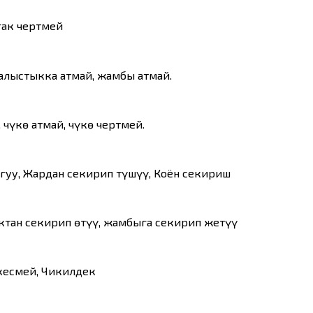
гак чертмей
 алыстыкка атмай, жамбы атмай.
чүкө атмай, чүкө чертмей.
ыгуу, Жардан секирип түшүү, Коён секириш
ыктан секирип өтүү, жамбыга секирип жетүү
 кесмей, Чикилдек