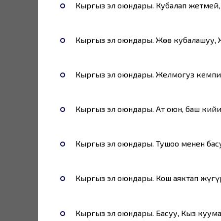
Кыргыз эл оюндары. Кубалап жетмей, 
Кыргыз эл оюндары. Жөө кубалашуу,
Кыргыз эл оюндары. Желмогуз кемпи
Кыргыз эл оюндары. Ат оюн, баш кий
Кыргыз эл оюндары. Тушоо менен басуу
Кыргыз эл оюндары. Кош аяктап жүгүр
Кыргыз эл оюндары. Басуу, Кыз куума