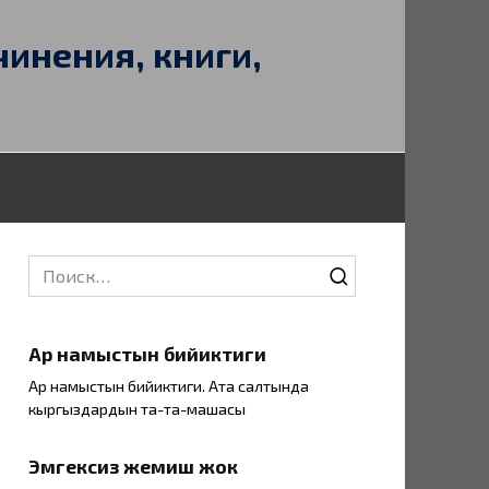
чинения, книги,
Search
for:
Ар намыстын бийиктиги
Ар намыстын бийиктиги. Ата салтында
кыргыздардын таң-та-машасы
Эмгексиз жемиш жок