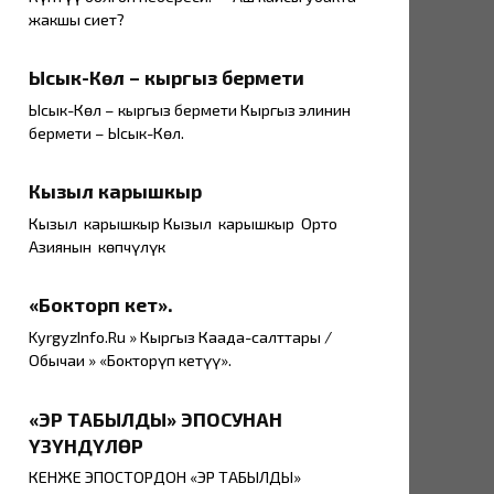
жакшы сиңет?
Ысык-Көл – кыргыз бермети
Ысык-Көл – кыргыз бермети Кыргыз элинин
бермети – Ысык-Көл.
Кызыл карышкыр
Кызыл карышкыр Кызыл карышкыр Орто
Азиянын көпчүлүк
«Бокторүп кетүү».
KyrgyzInfo.Ru » Кыргыз Каада-салттары /
Обычаи » «Бокторүп кетүү».
«ЭР ТАБЫЛДЫ» ЭПОСУНАН
ҮЗҮНДҮЛӨР
КЕНЖЕ ЭПОСТОРДОН «ЭР ТАБЫЛДЫ»