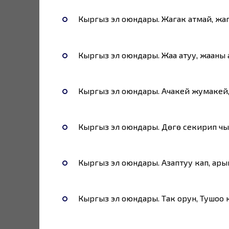
Кыргыз эл оюндары. Жаңгак атмай, жаң
Кыргыз эл оюндары. Жаа атуу, жааны
Кыргыз эл оюндары. Ачакей жумакей, 
Кыргыз эл оюндары. Дөңгө секирип ч
Кыргыз эл оюндары. Азаптуу кап, ар
Кыргыз эл оюндары. Так орун, Тушоо