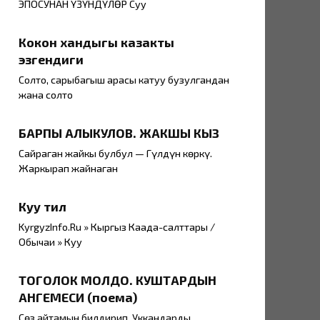
ЭПОСУНАН ҮЗҮНДҮЛӨР Суу
Кокон хандыгы казакты
эзгендиги
Солто, сарыбагыш арасы катуу бузулгандан
жана солто
БАРПЫ АЛЫКУЛОВ. ЖАКШЫ КЫЗ
Сайраган жайкы булбул — Гүлдүн көркү.
Жаркырап жайнаган
Куу тил
KyrgyzInfo.Ru » Кыргыз Каада-салттары /
Обычаи » Куу
ТОГОЛОК МОЛДО. КУШТАРДЫН
АНГЕМЕСИ (поема)
Сөз айтамын билдирип, Уккандарды