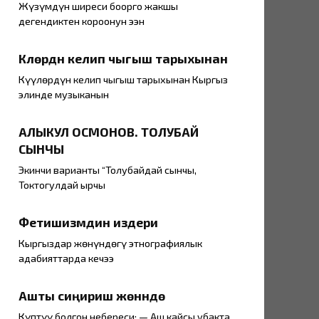
Жүзүмдүн ширеси боорго жакшы
дегендиктен короонун ээн
Күүлөрдүн келип чыгыш тарыхынан
Күүлөрдүн келип чыгыш тарыхынан Кыргыз
элинде музыканын
АЛЫКУЛ ОСМОНОВ. ТОЛУБАЙ
СЫНЧЫ
Экинчи варианты “Толубайдай сынчы,
Токтогулдай ырчы
Фетишизмдин издери
Кыргыздар жөнүндөгү этнографиялык
адабияттарда кечээ
Ашты сиңириш жөнүндө
Күптүү болгон небереси: — Аш кайсы убакта