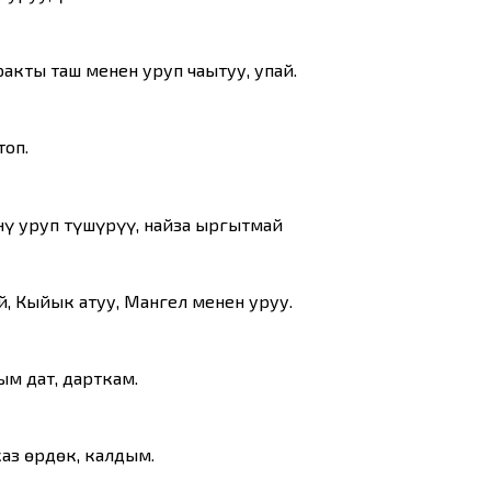
акты таш менен уруп чаңытуу, упай.
топ.
ү уруп түшүрүү, найза ыргытмай
, Кыйык атуу, Мангел менен уруу.
ым дат, дарткам.
аз өрдөк, калдым.