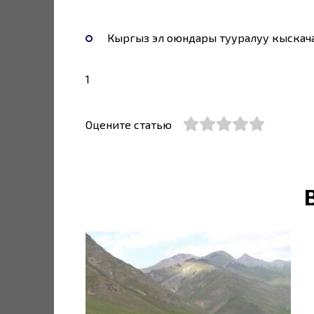
Кыргыз эл оюндары тууралуу кыскач
1
Оцените статью