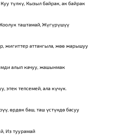
Куу түлкү, Кызыл байрак, ак байрак
 Жоолук таштамай, Жүгүрүшүү
р, жигиттер аттангыла, жөө жарышуу
имди алып качуу, жашынмак
, этек тепсемей, ала күчүк.
үү, өрдөк баш, таш үстүндө басуу
й, Из туурамай