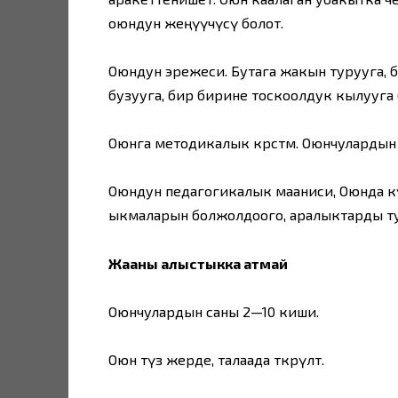
оюндун жеңүүчүсү болот.
Оюндун эрежеси. Бутага жакын турууга, б
бузууга, бир бирине тоскоолдук кылууга 
Оюнга методикалык көрсөтмө. Оюнчулардын са
Оюндун педагогикалык мааниси, Оюнда кү
ыкмаларын болжолдоого, аралыктарды туу
Жааны алыстыкка атмай
Оюнчулардын саны 2—10 киши.
Оюн түз жерде, талаада өткөрүлөт.