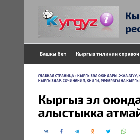
Перейти
к
Кы
содержанию
ре
Башкы бет
Кыргыз тилинин справоч
ГЛАВНАЯ СТРАНИЦА
»
КЫРГЫЗ ЭЛ ОЮНДАРЫ. ЖАА АТУУ,
КЫРГЫЗДАР. СОЧИНЕНИЯ, КНИГИ, РЕФЕРАТЫ НА КЫРГЫ
Кыргыз эл оюнда
алыстыкка атмай