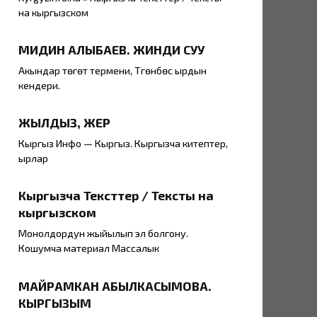
на кыргызском
МИДИН АЛЫБАЕВ. ЖИНДИ СУУ
Акындар төгөт термени, Түгөнбөс ырдын
кендери.
ЖЫЛДЫЗ, ЖЕР
Кыргыз Инфо — Кыргыз. Кыргызча китептер,
ырлар
Кыргызча Тексттер / Тексты на
кыргызском
Монолдордун жыйылып эл болгону.
Кошумча материал Массалык
МАЙРАМКАН АБЫЛКАСЫМОВА.
КЫРГЫЗЫМ