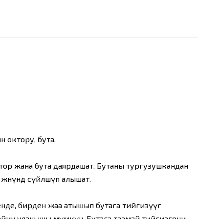
 октору, бута.
октор жана бута даярдашат. Бутаны тургузушкандан
өнүндө сүйлөшүп алышат.
нде, бирден жаа атышып бутага тийгизүүгө
ейин уланышы мүмкүн. Бутага таамай тийгизгени,