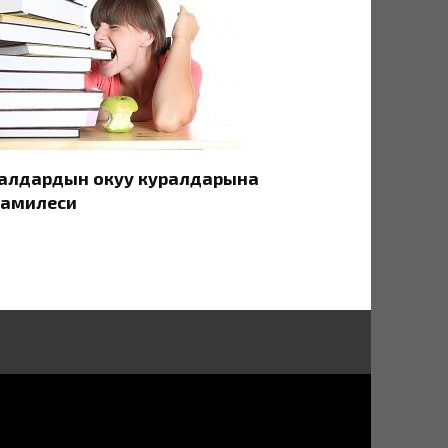
алдардын окуу куралдарына
амилеси