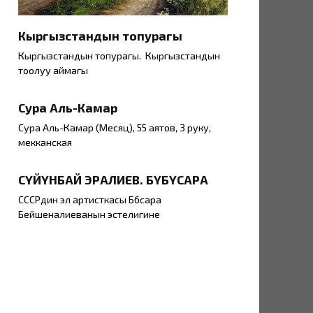
Кыргызстандын топурагы
Кыргызстандын топурагы . Кыргызстандын
тоолуу аймагы
Сура Аль-Камар
Сура Аль-Камар (Месяц), 55 аятов, 3 руку,
мекканская
СҮЙҮНБАЙ ЭРАЛИЕВ. БҮБҮСАРА
СССРдин эл артисткасы Бүбүсара
Бейшеналиеванын эстелигине