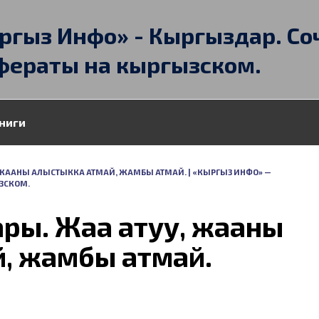
ргыз Инфо» - Кыргыздар. Со
фераты на кыргызском.
ниги
 ЖААНЫ АЛЫСТЫККА АТМАЙ, ЖАМБЫ АТМАЙ. | «КЫРГЫЗ ИНФО» —
ЗСКОМ.
ры. Жаа атуу, жааны
, жамбы атмай.