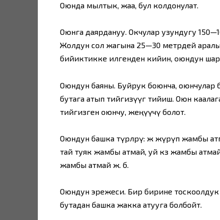
Оюнда мылтык, жаа, бул колдонулат.
Оюнга даярдануу. Окчулар узундугу 150—1
Жолдун сол жагына 25—30 метрдей аралы
бийиктикке илгенден кийин, оюндун шарты
Оюндун баяны. Буйрук боюнча, оюнчулар 
бутага атып тийгизүүгө тийиш. Оюн каалаг
тийгизген оюнчу, жеңүүчү болот.
Оюндун башка түрлөрү: жөө жүрүп жамбы ат
тай туяк жамбы атмай, уй көз жамбы атма
жамбы атмай ж. б.
Оюндун эрежеси. Бир бирине тоскоолдук 
бутадан башка жакка атууга болбойт.