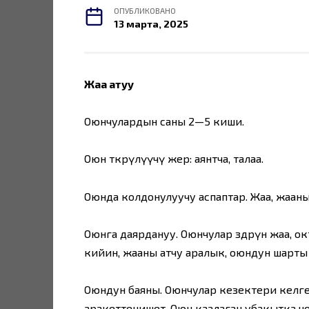
ОПУБЛИКОВАНО
13 марта, 2025
Жаа атуу
Оюнчулардын саны 2—5 киши.
Оюн өткөрүлүүчү жер: аянтча, талаа.
Оюнда колдонулуучу аспаптар. Жаа, жаанын
Оюнга даярдануу. Оюнчулар өздөрүнө жаа, 
кийин, жааны атчу аралык, оюндун шарты ж
Оюндун баяны. Оюнчулар кезектери келге
аракеттенишет. Оюн каалаган убакытка ч