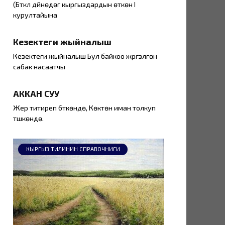
(Бүткүл дүйнөдөгү кыргыздардын өткөн I
курултайына
Кезектеги жыйналыш
Кезектеги жыйналыш Бул байкоо жүргүзүлгөн
сабак насаатчы
АККАН СУУ
Жер титиреп бүткөндө, Көктөн иман толкуп
түшкөндө.
КЫРГЫЗ ТИЛИНИН СПРАВОЧНИГИ