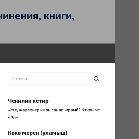
чинения, книги,
Search
for:
Чекилик кетирүү
«Же, жароокер күмөн санап жүрөмбү? Күткөн үмүт
алда
Көкө мерен (уламыш)