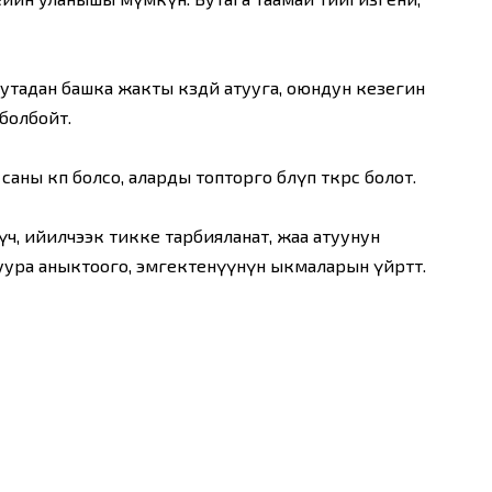
утадан башка жакты көздөй атууга, оюндун кезегин
болбойт.
ны көп болсо, аларды топторго бөлүп өткөрсө болот.
ч, ийилчээк тикке тарбияланат, жаа атуунун
ра аныктоого, эмгектенүүнүн ыкмаларын үйрөтөт.