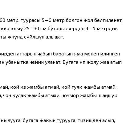
60 метр, туурасы 5—6 метр болгон жол белгиленет,
кка көлөмү 25—30 см бутаны жерден 3—4 метрдик
 жөнүндө сүйлөшүп алышат.
бирден аттарын чабып баратып жаа менен илинген
ан убакытка чейин уланат. Бутага көп жолу жаа атып
май, кой көз жамбы атмай, кой туяк жамбы атмай,
й, чоң кулак жамбы атмай, чочмор жамбы, шаңшур
кылууга, бутага жакын турууга, тизишден алып,