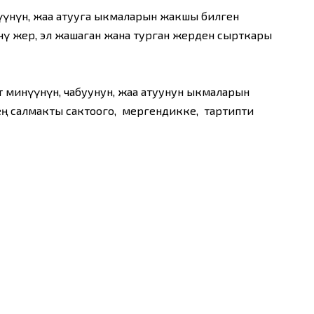
нүүнүн, жаа атууга ыкмаларын жакшы билген
үчү жер, эл жашаган жана турган жерден сырткары
 минүүнүн, чабуунун, жаа атуунун ыкмаларын
 тең салмакты сактоого, мергендикке, тартипти