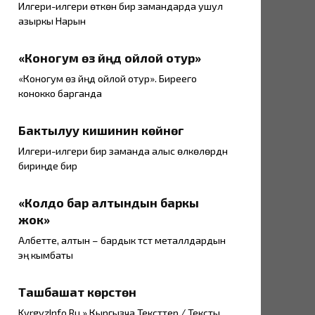
Илгери-илгери өткөн бир замандарда ушул
азыркы Нарын
«Коногум өз үйүңдү ойлой отур»
«Коногум өз үйүңдү ойлой отур». Биреего
конокко барганда
Бактылуу кишинин көйнөгү
Илгери-илгери бир заманда алыс өлкөлөрдүн
бириңде бир
«Колдо бар алтындын баркы
жок»
Албетте, алтын – бардык түстүү металлдардын
эң кымбаты
Ташбашат көрүстөнү
KyrgyzInfo.Ru » Кыргызча Тексттер / Тексты