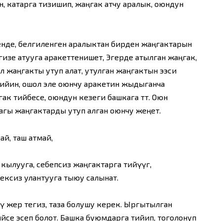
, катарга тизишип, жаңгак атчу аралык, оюндун
енде, белгиленген аралыктан бирден жаңгактарын
изе атууга аракеттенишет, Эгерде атылган жаңгак,
ал жаңгакты утуп алат, утулган жаңгактын ээси
ийин, ошол эле оюнчу аракетин жыдыганча
ак тийбесе, оюндун кезеги башкага өтөт. Оюн
дагы жаңгактарды утуп алган оюнчу жеңет.
ай, таш атмай,
ылууга, себепсиз жаңгактарга тийүүгө,
ексиз улантууга тыюу салынат.
үчү жер тегиз, таза болушу керек. Ыргытылган
йсе эсеп болот. Башка буюмдарга тийип, тоголонуп