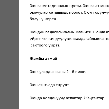
Оюнга методикалык көрсөтмө. Оюнга ат ми
оюнчулар катышышса болот. Оюн өткөрүлү
болушу керек.
Оюндун педагогикалык мааниси. Оюнда ат
үйрөтөт, чечкиндүүлүккө, шамдагайлыкка,
сактоого үйрөтөт.
Жамбы атмай
Оюнчулардын саны 2—6 киши.
Оюн аянтчада өткөрүлөт.
Оюнда колдонуучу аспаптар. Жаңгактар.