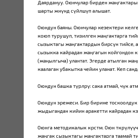
Даярдануу. Оюнчулар бирден жаңгактарын
шарты жөнүндө сүйлөшүп алышат.
Оюндун баяны. Оюнчулар кезектери келг
коюп турушуп, тизилген жаңгактарга тийг
сызыктагы жаңгактардын бирөөсүнө тийсе, 
сызыкка кайрадан жаңгагын койгондон к
(жаңылгыча) улантат. Эгерде атылган жаңг
каалаган убакытка чейин уланат. Кеп сан
Оюндун башка түрлөрү: сака атмай, чүкө атм
Оюндун эрежеси. Бир бирине тоскоолдук к
жыдыгандан кийин аракетти кайрадан көз
Оюнга методикалык көрсөтмө. Оюн өткөрүлү
жаңгак сызыктагы жаңгактарга таамай ти