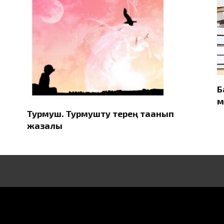
Б
м
Турмуш. Турмушту терең таанып
жазалы