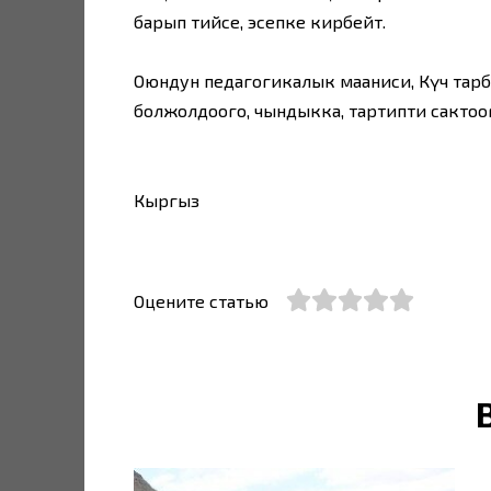
барып тийсе, эсепке кирбейт.
Оюндун педагогикалык мааниси, Күч тарб
болжолдоого, чындыкка, тартипти сактоого
Кыргыз
Оцените статью