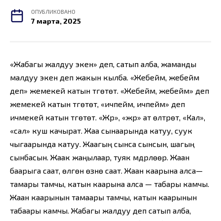
ОПУБЛИКОВАНО
7 марта, 2025
«Жабагы жалдуу экен» деп, сатып алба, жаманды
малдуу экен деп жакын кылба. «Жебейм, жебейм
деп» жемекей катын түгөтөт. «Жебейм, жебейм» деп
жемекей катын түгөтөт, «ичпейм, ичпейм» деп
ичмекей катын түгөтөт. «Жүр», «жүр» ат өлтүрөт, «Кал»,
«сал» куш качырат. Жаа сынаарында катуу, суук
чыгаарында катуу. Жаагың сынса сынсын, шагың
сынбасын. Жаак жаңылаар, туяк мүдүрүлөөр. Жаан
баарыга саат, өлгөн өзүнө саат. Жаан каарына алса—
тамары тамчы, катын каарына алса — табары камчы.
Жаан каарынын тамаары тамчы, катын каарынын
табаары камчы. Жабагы жалдуу деп сатып алба,