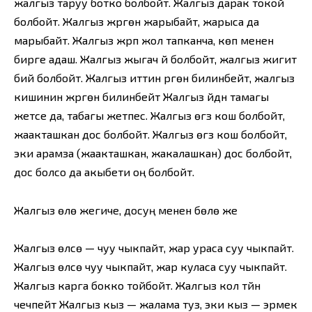
жалгыз таруу ботко болбойт. Жалгыз дарак токой
болбойт. Жалгыз жүргөн жарыбайт, жарыса да
марыбайт. Жалгыз жүрүп жол тапканча, көп менен
бирге адаш. Жалгыз жыгач үй болбойт, жалгыз жигит
бий болбойт. Жалгыз иттин үргөнү билинбейт, жалгыз
кишинин жүргөнү билинбейт Жалгыз үйдүн тамагы
жетсе да, табагы жетпес. Жалгыз өгүз кош болбойт,
жаакташкан дос болбойт. Жалгыз өгүз кош болбойт,
эки арамза (жаакташкан, жакалашкан) дос болбойт,
дос болсо да акыбети оң болбойт.
Жалгыз өлө жегиче, досуң менен бөлө же
Жалгыз өлсө — чуу чыкпайт, жар ураса суу чыкпайт.
Жалгыз өлсө чуу чыкпайт, жар куласа суу чыкпайт.
Жалгыз карга бокко тойбойт. Жалгыз кол түйүн
чечпейт Жалгыз кыз — жалама туз, эки кыз — эрмек