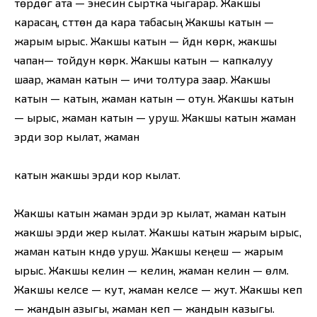
төрдөгү ата — энесин сыртка чыгарар. Жакшы
карасаң, сүттөн да кара табасың Жакшы катын —
жарым ырыс. Жакшы катын — үйдүн көркү, жакшы
чапан— тойдун көркү. Жакшы катын — капкалуу
шаар, жаман катын — ичи толтура заар. Жакшы
катын — катын, жаман катын — отун. Жакшы катын
— ырыс, жаман катын — уруш. Жакшы катын жаман
эрди зор кылат, жаман
катын жакшы эрди кор кылат.
Жакшы катын жаман эрди эр кылат, жаман катын
жакшы эрди жер кылат. Жакшы катын жарым ырыс,
жаман катын күндө уруш. Жакшы кеңеш — жарым
ырыс. Жакшы келин — келин, жаман келин — өлүм.
Жакшы келсе — кут, жаман келсе — жут. Жакшы кеп
— жандын азыгы, жаман кеп — жандын казыгы.