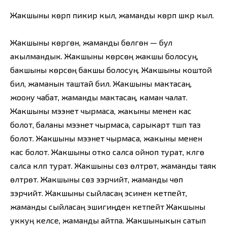
Жакшыны көрүп пикир кыл, жаманды көрүп шүкүр кыл.
Жакшыны көргөн, жаманды бөлгөн — бул
акылмандык. Жакшыны көрсөң жакшы болосуң,
бакшыны көрсөң бакшы болосуң. Жакшыны коштой
бил, жаманын таштай бил. Жакшыны мактасаң,
жоону чабат, жаманды мактасаң, каман чалат.
Жакшыны мээнет чырмаса, жакыны менен кас
болот, баланы мээнет чырмаса, сарыкарт түшүп таз
болот. Жакшыны мээнет чырмаса, жакыны менен
кас болот. Жакшыны отко салса ойноп турат, күлгө
салса күлүп турат. Жакшыны сөз өлтүрөт, жаманды таяк
өлтүрөт. Жакшыны сөз ээрчийт, жаманды чөп
зэрчийт. Жакшыны сыйласаң эсинен кетпейт,
жаманды сыйласаң эшигиңден кетпейт Жакшыны
уккуң келсе, жаманды айтпа. Жакшыныкын сатып