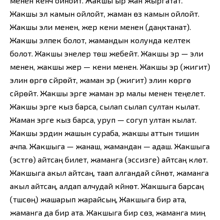
менен кенч ойнойт. Жакшы ыр жан жыргатат.
Жакшы эл камын ойлойт, жаман өз камын ойлойт.
Жакшы эли менен, жер кени менен (даңктанат).
Жакшы элпек болот, жамандын колунда келтек
болот. Жакшы энелер төш жебейт. Жакшы эр — эли
менен, жакшы жер — кени менен. Жакшы эр (жигит)
элин өргө сүйрөйт, жаман эр (жигит) элин көргө
сүйрөйт. Жакшы эрге жаман эр малы менен теңелет.
Жакшы эрге кыз барса, сылап сылап султан кылат.
Жаман эрге кыз барса, уруп — согуп ултан кылат.
Жакшы эрдин жашын сураба, жакшы аттын тишин
ачпа. Жакшыга — жанаш, жамандан — адаш. Жакшыга
(эстүүгө) айтсаң билет, жаманга (эссизге) айтсаң күлөт.
Жакшыга акыл айтсаң, таап алгандай сүйүнөт, жаманга
акыл айтсаң, алдап алчудай күйүнөт. Жакшыга барсаң
(түшсөң) жашарып жарайсың, Жакшыга бир ата,
жаманга да бир ата. Жакшыга бир сөз, жаманга миң