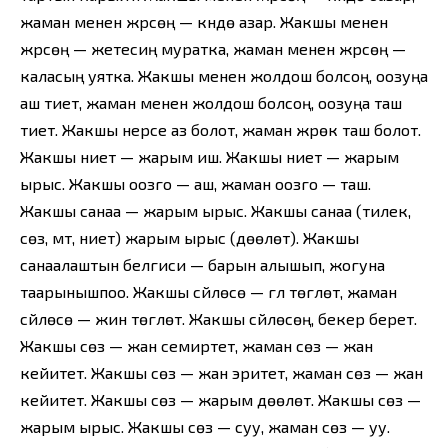
жаман менен жүрсөң — күндө азар. Жакшы менен
жүрсөң — жетесиң муратка, жаман менен жүрсөң —
каласың уятка. Жакшы менен жолдош болсоң, оозуңа
аш тиет, жаман менен жолдош болсоң, оозуңа таш
тиет. Жакшы нерсе аз болот, жаман жүрөк таш болот.
Жакшы ниет — жарым иш. Жакшы ниет — жарым
ырыс. Жакшы оозго — аш, жаман оозго — таш.
Жакшы санаа — жарым ырыс. Жакшы санаа (тилек,
сөз, үмүт, ниет) жарым ырыс (дөөлөт). Жакшы
санаалаштын белгиси — барын алышып, жогуна
таарынышпоо. Жакшы сүйлөсө — гүл төгүлөт, жаман
сүйлөсө — жин төгүлөт. Жакшы сүйлөсөң, бекер берет.
Жакшы сөз — жан семиртет, жаман сөз — жан
кейитет. Жакшы сөз — жан эритет, жаман сөз — жан
кейитет. Жакшы сөз — жарым дөөлөт. Жакшы сөз —
жарым ырыс. Жакшы сөз — суу, жаман сөз — уу.