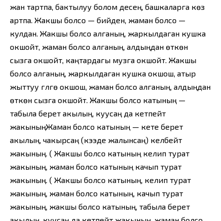
жан тартпа, бактылуу болом десең, башкаларга көз
артпа. Жакшы болсо — бийден, жаман болсо —
кулдан. Жакшы болсо алганың, жаркылдаган кушка
окшойт, жаман болсо алганың, алдыңдан өткөн
сызга окшойт, каңтардагы музга окшойт. Жакшы
болсо алганың, жаркылдаган кушка окшош, атыр
жыттуу гүлгө окшош, жаман болсо алганың, алдыңдан
өткөн сызга окшойт. Жакшы болсо катының —
табыла берет акылың, куусаң да кетпейт
жакыныңЖаман болсо катының — кете берет
акылың, чакырсаң (кээде жалынсаң) келбейт
жакының. ( Жакшы болсо катының келип турат
жакының, жаман болсо катының качып турат
жакының. ( Жакшы болсо катының, келип турат
жакының, жаман болсо катының, качып турат
жакының, жакшы болсо катының, табыла берет
акылың, куусаң да кетпейт жакының, жаман болсо