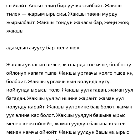
сыйлайт. Ансыз элиң бир уучка сыйбайт. Жакшы
тилек — жарым ырыскы. Жакшы төөнүн мурду
жырылбайт. Жакшы тондун жакасы бар, жеңи жок;
жакшы
адамдын ачуусу бар, кеги жок.
Жакшы уктагың келсе, жатаарда тое ичпе, болбосту
ойлонуп капага түшпө. Жакшы ургаачы колго түшсө күң
болбойт. Жакшы ургаачынын колунда куту,
койнунда ырысы толо. Жакшы уул атадан, жаман уул
батадан. Жакшы уул эл ишине жарайт, жаман уул
колуңду карайт. Жакшы уул элине баш болот, жаман
уул элине кас болот. Жакшы уулдун башына ырыс
менен кенч ойнойт, жаман уулдун башына келтек
менен камчы ойнойт. Жакшы уулдун башына, ырыс