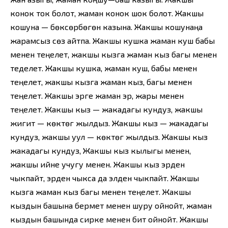
конок ток болот, жаман конок шок болот. Жакшы
кошуна — бөксөрбөгөн казына. Жакшы кошунаңа
жарамсыз сөз айтпа. Жакшы кушка жаман куш бабы
менен теңелет, жакшы кызга жаман кыз багы менен
теделет. Жакшы кушка, жаман куш, бабы менен
теңелет, жакшы кызга жаман кыз, багы менен
теңелет. Жакшы эрге жаман эр, жары менен
теңелет. Жакшы кыз — жакадагы кундуз, жакшы
жигит — көктөгү жылдыз. Жакшы кыз — жакадагы
кундуз, жакшы уул — көктөгү жылдыз. Жакшы кыз
жакадагы кундуз, Жакшы кыз кылыгы менен,
жакшы ийне учугу менен. Жакшы кыз эрден
чыкпайт, эрден чыкса да элден чыкпайт. Жакшы
кызга жаман кыз багы менен теңелет. Жакшы
кыздын башына бермет менен шуру ойнойт, жаман
кыздын башында сирке менен бит ойнойт. Жакшы