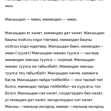
жок.
Жакшыдан — мөөн, жамандан — жаан.
Жакшыдан ат калат, жамандан дат калат. Жакшыдан
башчы койсоң элди түзөтөөр, жамандан башчы
койсоң элди жүдөтөөр. Жакшыдан бөөн, жамандан—
жаан (туулат) Жакшыдан жаман туулса — чыгаша,
жамандан жакшы туулса — киреше. Жакшыдан
жаман туулса эм табылбайт, Жамандан жакшы
туулса тең табылбайт. Жакшыдан качпа, жаманга
баспа. Жакшыдан пайда тийбейби — эки таалай төп
болсо, жамандан пайда тийбейби—өз курсагы ток
болсо. Жакшыдан сөз калат, соодагерден бөз калат,
усталардан дат калат, молдолордон кат калат.
Жакшы —жаныңа жолдош, жаман —малыңа жолдош.