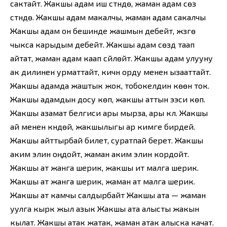
сактайт. Жакшы адам иш үстүндө, жаман адам сөз
үстүндө. Жакшы адам макалчы, жаман адам сакалчы
Жакшы адам он бешинде жашмын дебейт, жүзгө
чыкса карыдым дебейт. Жакшы адам сөздү таап
айтат, жаман адам каап сүйлөйт. Жакшы адам улууну
ак дилинен урматтайт, кичүүнү орду менен ызааттайт.
Жакшы адамда жаштык жок, тобокелдин көөнү ток.
Жакшы адамдын досу көп, жакшы аттын ээси көп.
Жакшы азамат белгиси ары мырза, ары күл. Жакшы
ай менен күндөй, жакшылыгы ар кимге бирдей.
Жакшы айттырбай билет, суратпай берет. Жакшы
аким элин оңдойт, жаман аким элин кордойт.
Жакшы ат жанга шерик, жакшы ит малга шерик.
Жакшы ат жанга шерик, жаман ат малга шерик.
Жакшы ат камчы салдырбайт Жакшы ата — жаман
уулга кырк жыл азык Жакшы ата алысты жакын
кылат. Жакшы атак жатак, жаман атак алыска качат.