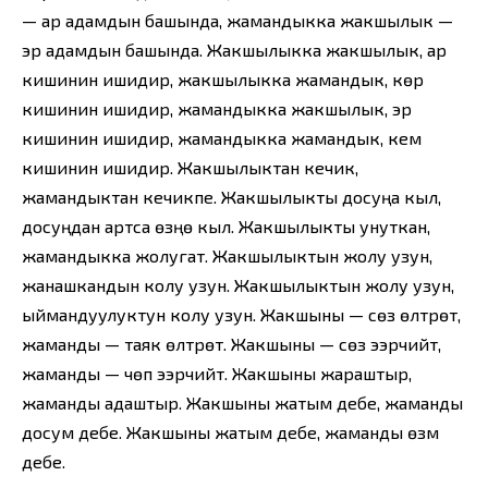
— ар адамдын башында, жамандыкка жакшылык —
эр адамдын башында. Жакшылыкка жакшылык, ар
кишинин ишидир, жакшылыкка жамандык, көр
кишинин ишидир, жамандыкка жакшылык, эр
кишинин ишидир, жамандыкка жамандык, кем
кишинин ишидир. Жакшылыктан кечик,
жамандыктан кечикпе. Жакшылыкты досуңа кыл,
досуңдан артса өзүңө кыл. Жакшылыкты унуткан,
жамандыкка жолугат. Жакшылыктын жолу узун,
жанашкандын колу узун. Жакшылыктын жолу узун,
ыймандуулуктун колу узун. Жакшыны — сөз өлтүрөт,
жаманды — таяк өлтүрөт. Жакшыны — сөз ээрчийт,
жаманды — чөп ээрчийт. Жакшыны жараштыр,
жаманды адаштыр. Жакшыны жатым дебе, жаманды
досум дебе. Жакшыны жатым дебе, жаманды өзүм
дебе.