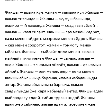
Жакшы — арына кул, жаман — малына кул. Жакшы —
жаман тизгиндеш. Жакшы — жумуш башында,
жалкоо — үй кашында. Жакшы — сөздү таап сүйлөйт,
жаман — каап сүйлөйт. Жакшы — сөзү менен күлдүрөт,
назы менен күйдүрөт, мээрими менен сүйдүрөт. Жакшы
– сөзү менен сооротот, жаман – токмогу менен
ыйлатат. Жакшы — сыйлайт дили менен, жаман
кыйнайт тили менен Жакшы — сылык, жаман —
өнөк. Жакшы – эл камын ойлойт, жаман – өз камын
ойлойт. Жакшы — эли менен, жер – кени менен.
Жакшы абысыныңа баргыча, жаман чабаданыңды
аңтар. Жакшы абысыныңа баргыча, жаман
сандыгыңды (же кара кабыңды) аңтар. Жакшы адам
жайлоодогу гүлдөй, тийип турган күндөй. Жакшы
адам жер себинен, жаман адам эл эсебинен жан