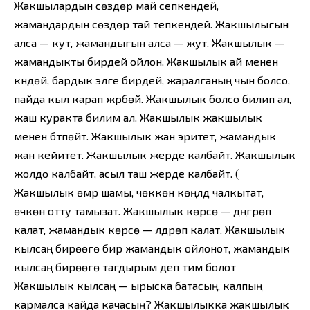
Жакшылардын сөздөрү май сепкендей,
жамандардын сөздөрү тай тепкендей. Жакшылыгын
алса — кут, жамандыгын алса — жут. Жакшылык —
жамандыкты бирдей ойлон. Жакшылык ай менен
күндөй, бардык элге бирдей, жаралганың чын болсо,
пайда кыл карап жүрбөй. Жакшылык болсо билип ал,
жаш куракта билим ал. Жакшылык жакшылык
менен бүтпөйт. Жакшылык жан эритет, жамандык
жан кейитет. Жакшылык жерде калбайт. Жакшылык
жолдо калбайт, асыл таш жерде калбайт. (
Жакшылык өмүр шамы, чөккөн көңүлдү чалкытат,
өчкөн отту тамызат. Жакшылык көрсө — дүңгүрөп
калат, жамандык көрсө — үлдүрөп калат. Жакшылык
кылсаң бирөөгө бир жамандык ойлонот, жамандык
кылсаң бирөөгө тагдырым деп тим болот
Жакшылык кылсаң — ырыска батасың, калпың
кармалса кайда качасың? Жакшылыкка жакшылык