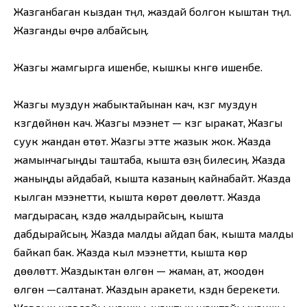
Жазганбаган кыздан түңүл, жаздай болгон кыштан түңүл.
Жазганды өчүрө албайсың.
Жазгы жамгырга ишенбе, кышкы күнгө ишенбе.
Жазгы муздун жабыктайынан кач, күзгү муздун
күзгүдөйүнөн кач. Жазгы мээнет — күзгү ыракат, Жазгы
суук жандан өтөт. Жазгы этте жазык жок. Жазда
жамынчагыңды таштаба, кышта өзүң билесиң. Жазда
жаныңды айдабай, кышта казаның кайнабайт. Жазда
кылган мээнетти, кышта көрөт дөөлөттү. Жазда
магдырасаң, күздө жалдырайсың, кышта
дабдырайсың. Жазда малды айдап бак, кышта малды
байкап бак. Жазда кыл мээнетти, кышта көр
дөөлөттү. Жаздыктан өлгөн — жаман, ат, жоодөн
өлгөн —салтанат. Жаздын аракети, күздүн берекети.