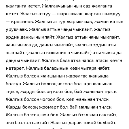
жалганга кетет. Жалганчынын чын сөзү жалганга
кетет. Жалгыз аттуу — жарышчаак, жаргак шымдуу
— күрөшчөөк. Жалгыз аттуу жарышчаак, жаман катын
урушчаак. Жалгыз аттын чаңы чыкпайт, жалгыз
эрдин даңкы чыкпайт. Жалгыз аттын чаңы чыкпайт,
чаңы чыкса да, даңкы чыкпайт, жалгыз эрдин аты
чыкпайт, (жалгыз кишинин үнү чыкпайт) аты чыкса да
даңкы чыкпайт. Жалгыз бала атка чапса, атасы көчүгүн
көтөрөт. Жалгыз баласынын көзүн чыгара чабат.
Жалгыз болсоң жакшынын жөрөлгөсү жаныңда
болсун. Жалгыз болсоң чогоол бол, көп жанынан
түңүлсүн, жарды болсоң кооз бол, бай жанынан түңүлсүн.
Жалгыз болсоң чогоол бол, көп жанынан түңүлсүн.
Жарды болсоң жоомарт бол, бай малынан түңүлсүн.
Жалгыз болсоң шок бол. Жалгыз бээлүү жан сактайт,
эки бээлүү эл сактайт Жалгыз дарак токой болбойт,