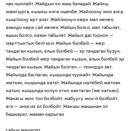
чаң чыкпайт. Жайдын күнү жаш баладай. Жайкы
жамгырга, кышкы күнгө ишенбе. Жайлоону жоо алса,
кыштоону өрт алат. Жайлоонун көркү мал менен,
өзөндүн көркү сай менен. Жайың болсо, мал табылат,
ашың болсо, казан табылат. Жайыл дасторкон —
марттыктын белгиси. Жайын билбей — жер
тандаган кызык, алын билбей — эр тандаган бузук.
Жайын билбей жер тандаган кызык, алын билбей эр
тандаган кызык. Жайын билген — темирди үзөт.
Жайында баспаган, кышында чуркайт. Жайында
жаткан, кышында катат. Жайында иштебей жаткан
катын, кышында колун отко кактаган (же каткан).
Жакасы жок тон болбойт, жабуусу жок үй болбойт,
ага — инисиз эл болбойт. Жакшы жашынан эл
башкарат, жаман карыган
сайын жашарат.