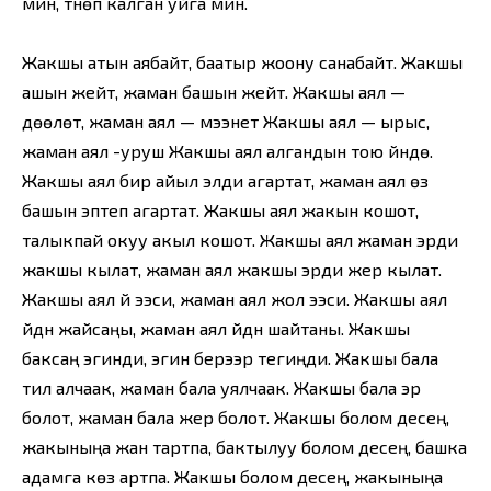
мин, түнөп калган уйга мин.
Жакшы атын аябайт, баатыр жоону санабайт. Жакшы
ашын жейт, жаман башын жейт. Жакшы аял —
дөөлөт, жаман аял — мээнет Жакшы аял — ырыс,
жаман аял -уруш Жакшы аял алгандын тою үйүндө.
Жакшы аял бир айыл элди агартат, жаман аял өз
башын эптеп агартат. Жакшы аял жакын кошот,
талыкпай окуу акыл кошот. Жакшы аял жаман эрди
жакшы кылат, жаман аял жакшы эрди жер кылат.
Жакшы аял үй ээси, жаман аял жол ээси. Жакшы аял
үйдүн жайсаңы, жаман аял үйдүн шайтаны. Жакшы
баксаң эгинди, эгин берээр тегиңди. Жакшы бала
тил алчаак, жаман бала уялчаак. Жакшы бала эр
болот, жаман бала жер болот. Жакшы болом десең,
жакыныңа жан тартпа, бактылуу болом десең, башка
адамга көз артпа. Жакшы болом десең, жакыныңа