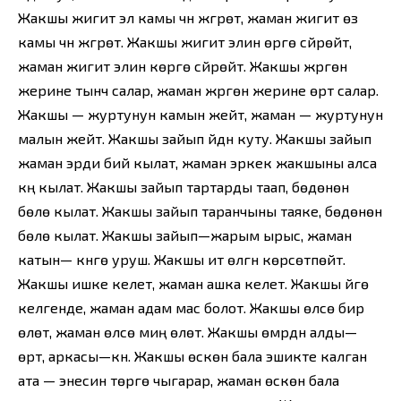
Жакшы жигит эл камы үчүн жүгүрөт, жаман жигит өз
камы үчүн жүгүрөт. Жакшы жигит элин өргө сүйрөйт,
жаман жигит элин көргө сүйрөйт. Жакшы жүргөн
жерине тынч салар, жаман жүргөн жерине өрт салар.
Жакшы — журтунун камын жейт, жаман — журтунун
малын жейт. Жакшы зайып үйдүн куту. Жакшы зайып
жаман эрди бий кылат, жаман эркек жакшыны алса
күң кылат. Жакшы зайып тартарды таап, бөдөнөнү
бөлө кылат. Жакшы зайып таранчыны таяке, бөдөнөнү
бөлө кылат. Жакшы зайып—жарым ырыс, жаман
катын— күнүгө уруш. Жакшы ит өлүгүн көрсөтпөйт.
Жакшы ишке келет, жаман ашка келет. Жакшы үйгө
келгенде, жаман адам мас болот. Жакшы өлсө бир
өлөт, жаман өлсө миң өлөт. Жакшы өмүрдүн алды—
өрт, аркасы—күн. Жакшы өскөн бала эшикте калган
ата — энесин төргө чыгарар, жаман өскөн бала