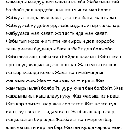
жаманды малдуу деп жакын кылба. Жабагыны тай
болбойт деп кордобо, кыштан чыкса мал болот.
Жабуу астында жал калат, жал калбаса, жан калат.
Жабуу, жабуу дебеңер, жайсыздан айгыр салбаңар.
Жабууласа жал калат, жол астында жан калат.
Жабыгып жүрсө жигитти жакырсың деп кордобо,
ташыркаган бууданды баса албайт деп болжобо.
Жабылган аяк, жабылган бойдон калсын. Жабышсаң
оролосуң, жаңылсаң жоголосуң. Жагымсыз конок
жатаар маалда келет. Жадаткан меймандын
жагымы жок. Жаз — жарыш, күз — күрөш. Жаз
жамгыры ылай болбойт, ууру күчөп бай болбойт. Жаз
жардыныкы, кыш алдуунуку. Жаз жарыш, күз күрөш.
Жаз кар эритет, жар жан сергитет. Жаз келсе гул
күлөт, кут келсе — адам күлөт. Жазбаган кара жер,
жаңылбаган бир алда. Жазбай аткан мерген бар,
алыскы ишти көргөн бар. Жазган кулда чарчоо жок.