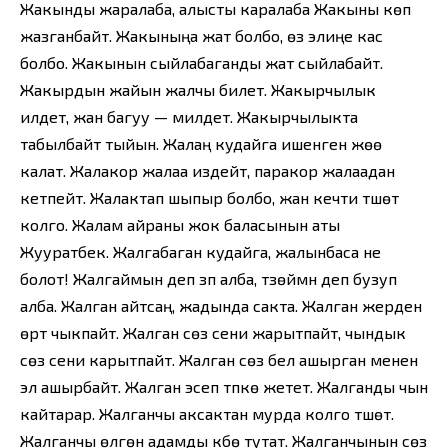
Жакынды жаралаба, алысты каралаба Жакыны көп
жазганбайт. Жакыныңа жат болбо, өз элиңе кас
болбо. Жакынын сыйлабаганды жат сыйлабайт.
Жакырдын жайын жалчы билет. Жакырчылык
илдет, жан багуу — милдет. Жакырчылыкта
табылбайт тыйын. Жалаң кудайга ишенген жөө
калат. Жалакор жалаа издейт, паракор жалаадан
кетпейт. Жалактап шыпыр болбо, жан кечти түшөт
колго. Жалам айраны жок баласынын аты
Жууратбек. Жалгабаган кудайга, жалынбаса не
болот! Жалгаймын деп үзүп алба, түзөймүн деп бузуп
алба. Жалган айтсаң, жадында сакта. Жалган жерден
өрт чыкпайт. Жалган сөз сени жарытпайт, чындык
сөз сени карытпайт. Жалган сөз бел ашырган менен
эл ашырбайт. Жалган эсеп түпкө жетет. Жалганды чын
кайтарар. Жалганчы аксактан мурда колго түшөт.
Жалганчы өлгөн адамды күбө тутат. Жалганчынын сөзү