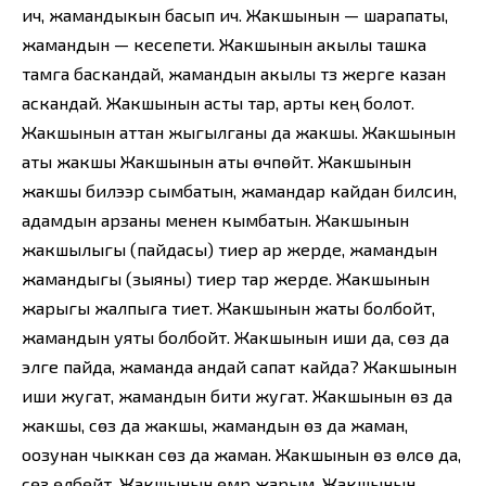
ич, жамандыкын басып ич. Жакшынын — шарапаты,
жамандын — кесепети. Жакшынын акылы ташка
тамга баскандай, жамандын акылы түз жерге казан
аскандай. Жакшынын асты тар, арты кең болот.
Жакшынын аттан жыгылганы да жакшы. Жакшынын
аты жакшы Жакшынын аты өчпөйт. Жакшынын
жакшы билээр сымбатын, жамандар кайдан билсин,
адамдын арзаны менен кымбатын. Жакшынын
жакшылыгы (пайдасы) тиер ар жерде, жамандын
жамандыгы (зыяны) тиер тар жерде. Жакшынын
жарыгы жалпыга тиет. Жакшынын жаты болбойт,
жамандын уяты болбойт. Жакшынын иши да, сөзү да
элге пайда, жаманда андай сапат кайда? Жакшынын
иши жугат, жамандын бити жугат. Жакшынын өзү да
жакшы, сөзү да жакшы, жамандын өзү да жаман,
оозунан чыккан сөзү да жаман. Жакшынын өзү өлсө да,
сөзү өлбөйт. Жакшынын өмүрү жарым. Жакшынын