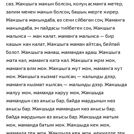
сөз. Жакшыга жакын болсоң, колуң асманга жетер,
залим менен жакын болсоң, башың жерге кирер.
Жакшыга жакындаба, өзү сени сүйбөгөн соң. Жаманга
жакындаба, эч пайдасы тийбеген соң. Жакшыга
жалынса — жан калат, жаманга жалынса — бир
кашык кан калат, Жакшыга жаман айтсаң, бейпай
болот. Жакшыга жанаш, жамандан адаш. Жакшыга
жата кал, жаманга ката кал. Жакшыга жүрүм жок,
жаманга өлүм жок. Жакшыга жут жок, жаманга кут
жок. Жакшыга кызмат кылсаң — калынды дээр,
жаманга кызмат кылсаң — жалынды дээр. Жакшыда
жалуу жок, жаманда каруу жок, Жакшыда
жамандын сөз акысы бар, байда жардынын көз
акысы бар. Жакшыда жамандын көз акысы бар,
байда жардынын өз акысы бар. Жакшыда жатым
жок, жаманда батым жок. Жакшыда кек жок,
жаманда тек жок. Жакшыда кек жок, кекчилде тек