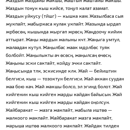
Жаздын жаздайы жакшы, жаштын жаштайы жакшы.
Жаздын тонун кыш кийсе, тоңуп калат азамат.
Жаздын уйкусу (түйшүгү) — кышка кам. Жазылбаса сыя
жукпайт, жабыркаса кулак укпайт. Жазында ырдап
жүрбөсөң, кышында жыргап жүрөсүң. Жаңдоочу кийик
аттырат. Жаңы жардын жалыны күчтүү. Жаңыга умтул,
жалаадан кутул. Жаңылбас жаак мүдүрүлбөс туяк
болбойт. Жаңылыкты ач өсөсүң, жаңылсаң өчөсүң.
Жаңыны эски сактайт, койду эчки сактайт.
Жаңысында түлкү, эскисинде күлкү. Жай — бейиштин
белгиси, кыш — тозоктун белгиси. Жай аккан суудан
жаа бою кач. Жай жакшы болсо, эл эгиндүү болот. Жай
кийгенин кыш кийген жарды кайдан байысын. Жай
кийгенин кыш кийген жарды кайдан оңолсун.
Жайбаракат — жазга жакпайт, жабыла иштөө —
жалкоого жакпайт. Жайбаракат жазга жакпайт,
жарыша иштөө жалкоого жакпайт. Жайдак тилден