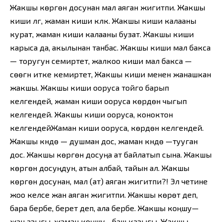
Жакшы көргөн досунан мал аяган жигитпи. Жакшы
киши үлгү, жаман киши күлкү. Жакшы киши калааны
курат, жаман киши калааны бузат. Жакшы киши
карыса да, акылынан танбас. Жакшы киши мал бакса
— торугун семиртет, жалкоо киши мал бакса —
сөөгүн итке кемиртет, Жакшы киши менен жанашкан
жакшы. Жакшы киши ооруса тойго барып
келгендей, жаман киши ооруса көрдөн чыгып
келгендей. Жакшы киши ооруса, коноктон
келгендейЖаман киши ооруса, көрдөн келгендей.
Жакшы күндө — душман дос, жаман күндө —тууган
дос. Жакшы көргөн досуңа ат байлатып сына. Жакшы
көргөн досуңдун, атын албай, тайын ал. Жакшы
көргөн досунан, мал (ат) аяган жигитпи?! Эл четине
жоо келсе жан аяган жигитпи. Жакшы көрөт деп,
бара бербе, берет деп, ала бербе. Жакшы коңшу—
жан азыгы, жаман коңшу—баш казыгы. Жакшы