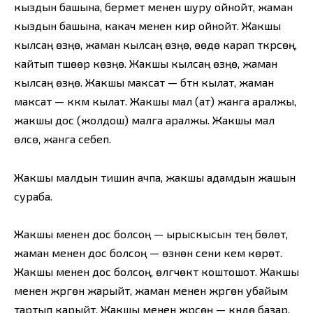
кыздын башына, бермет менен шуру ойнойт, жаман
кыздын башына, какач менен кир ойнойт. Жакшы
кылсаң өзүңө, жаман кылсаң өзүңө, өөдө карап түкүрсөң,
кайтып түшөөр көзүңө. Жакшы кылсаң өзүңө, жаман
кылсаң өзүңө. Жакшы максат — бүтүн кылат, жаман
максат — күкүм кылат. Жакшы мал (ат) жанга аралжы,
жакшы дос (жолдош) малга аралжы. Жакшы мал
өлсө, жанга себеп.
Жакшы малдын тишин ачпа, жакшы адамдын жашын
сураба.
Жакшы менен дос болсоң — ырыскысын тең бөлөт,
жаман менен дос болсоң — өзүнөн сени кем көрөт.
Жакшы менен дос болсоң, өлгүчөктү коштошот. Жакшы
менен жүргөн жарыйт, жаман менен жүргөн убайым
тартып карыйт. Жакшы менен жүрсөң — күндө базар,