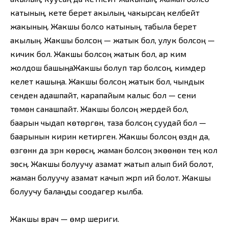
катының, кете берет акылың, чакырсаң келбейт
жакының. Жакшы болсо катының, табыла берет
акылың. Жакшы болсоң — жатык бол, улук болсоң —
кичик бол. Жакшы болсоң жатык бол, ар ким
жолдош башыңаЖакшы болуп тар болсоң, кимдер
келет кашыңа. Жакшы болсоң жатык бол, чындык
сенден адашпайт, карапайым калыс бол — сени
төмөн санашпайт. Жакшы болсоң жердей бол,
баарын чыдап көтөргөн, таза болсоң суудай бол —
баарынын кирин кетирген. Жакшы болсоң өздүн да,
өзгөнүн да үзүрүн көрөсүң, жаман болсоң экөөнөн тең кол
үзөсүң. Жакшы болуучу азамат жатып алып бий болот,
жаман болуучу азамат качып жүрүп ий болот. Жакшы
болуучу балаңды соодагер кылба.
Жакшы врач — өмүр шериги.