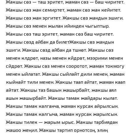
Жакшы сөз — таш эритет, жаман сөз — баш чиритет.
Жакшы сөз жан семиртет, жаман сөз жан кейитет.
Жакшы сөз жан эргитет. Жакшы сөз жандын эшиги.
Жакшы сөз менен жылан ийинден чыгыптыр.
Жакшы сөз таш эритет, жаман сөз баш чиритет.
Жакшы сөздү айбан да билетЖакшы сөз жандын
эшиги. Жакшы сөздү айбан да түшүнөт. Жакшы сөзү
менен күлдүрөт, назы менен күйдүрөт, мээрими менен
сүйдүрөт. Жакшы сөзү менен сооротот, жаман токмогу
менен ыйлатат. Жакшы сыйлайт дили менен, жаман
кыйнайт тили менен. Жакшы таап айтат, жаман каап
айтат. Жакшы таз башын жашырбайт, жакшы аял
ашын жашырбайт. Жакшы тамак жайдары кылат.
Жакшы тамак калганча, жаман курсак айрылсын.
Жакшы тамак калгыча, жаман курсак жарылсын.
Жакшы тилек — жарым ырыс. Жакшы тарбиядан
жашоо жеңил. Жакшы тартип орнотсоң, элиң