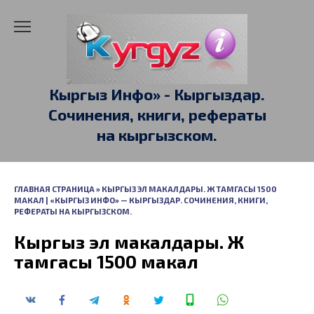
Перейти
к
содержанию
Кыргыз Инфо» - Кыргыздар.
Сочинения, книги, рефераты
на кыргызском.
ГЛАВНАЯ СТРАНИЦА
»
КЫРГЫЗ ЭЛ МАКАЛДАРЫ. Ж ТАМГАСЫ 1500
МАКАЛ | «КЫРГЫЗ ИНФО» — КЫРГЫЗДАР. СОЧИНЕНИЯ, КНИГИ,
РЕФЕРАТЫ НА КЫРГЫЗСКОМ.
Кыргыз эл макалдары. Ж
тамгасы 1500 макал