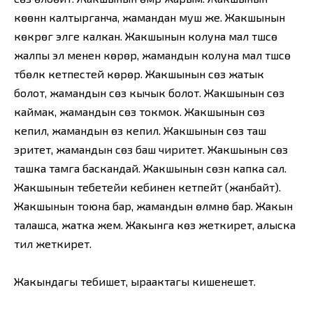
көөнүн калтырганча, жамандан муш же. Жакшынын
көкүрөгү элге калкан. Жакшынын колуна мал түшсө
жалпы эл менен көрөр, жамандын колуна мал түшсө
түбөлүк кетпестей көрөр. Жакшынын сөзү жатык
болот, жамандын сөзү кычык болот. Жакшынын сөзү
каймак, жамандын сөзү токмок. Жакшынын сөзү
кепил, жамандын өзү кепил. Жакшынын сөзү таш
эритет, жамандын сөзү баш чиритет. Жакшынын сөзү
ташка тамга баскандай. Жакшынын сөзүн капка сал.
Жакшынын тебетейи кебинен кетпейт (жанбайт).
Жакшынын тоюна бар, жамандын өлүмүнө бар. Жакын
талашса, жатка жем. Жакынга көз жеткирет, алыска
тил жеткирет.
Жакындагы тебишет, ыраактагы кишенешет.