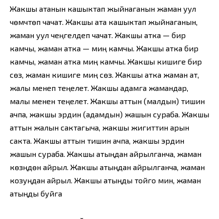
Жакшы атанын кашыктап жыйнаганын жаман уул
чөмүчтөп чачат. Жакшы ата кашыктап жыйнаганын,
жаман уул чеңгелдеп чачат. Жакшы атка — бир
камчы, жаман атка — миң камчы. Жакшы атка бир
камчы, жаман атка миң камчы. Жакшы кишиге бир
сөз, жаман кишиге миң сөз. Жакшы атка жаман ат,
жалы менеп теңелет. Жакшы адамга жамандар,
малы менен теңелет. Жакшы аттын (малдын) тишин
ачпа, жакшы эрдин (адамдын) жашын сураба. Жакшы
аттын жалын сактагыча, жакшы жигиттин арын
сакта. Жакшы аттын тишин ачпа, жакшы эрдин
жашын сураба. Жакшы атыңдан айрылганча, жаман
көзүңдөн айрыл. Жакшы атыңдан айрылганча, жаман
козуңдан айрыл. Жакшы атыңды тойго мин, жаман
атыңды буйга