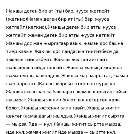
Жакшы деген бир ат (ты) бар, кууса жетпейт
(жеткис)Жаман деген бир ат (ты) бар, жууса
кетпейт (кеткис). Жакшы деген бир атты кууса
жетпейт, жаман деген бир атты жууса кетпейт.
Жакшы дос жан жыргатаар азык, жаман дос башка
тиер казык. Жакшы дос пайдасын тийгизбесе да
зыянын тийгизбейт. Жакшы жалган айгпайт,
жалгандан пайда таппайт. Жакшы жаныңа жолдош,
жаман малыңа жолдош. Жакшы жар марьггат, жаман
жар карытат. Жакшы жарсыз өткөн күн курусун.
Жакшы жашынан эл башкарат, жаман карыган сайын
жашарат. Жакшы желик болот, жүк көтөргөн көлүк
болот. Жакшы жетекчи элин түзөйт. Жакшы жигит
көктөгү (асмандагы) жылдыз. Жакшы жигит сыртта
— мырза, үйдө — кул. Жакшы жигит сыртта мырза,
үйдө кул; жаман жигит үйдө мырза — сыртта кул.