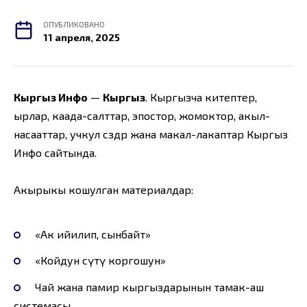
ОПУБЛИКОВАНО
11 апреля, 2025
Кыргыз Инфо
—
Кыргыз
. Кыргызча китептер,
ырлар, каада-салттар, эпостор, жомоктор, акыл-
насааттар, учкул сөздөр жана макал-лакаптар Кыргыз
Инфо сайтында.
Акырыкы кошулган материалдар:
«Ак ийилип, сынбайт»
«Койдун сүтү коргошун»
Чaй жaнa пaмир кыргыздaрынын тaмaк-aш
систeмaсы