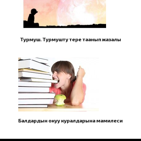
Турмуш. Турмушту терең таанып жазалы
Балдардын окуу куралдарына мамилеси