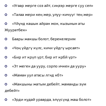
«Угаар жерге соз айт, сиңээр жерге суу сеп»
«Талаа жери кең жер, улуу-кичүүгө тең жер»
«Үйүндө кашык айран жок, кызынын аты
Жууратбек»
Баары жакшы болот, берекелерим
«Чоң үйдөгү күлсө, кичи үйдөгү ырсаят»
«Бир ит көрүп үрөт, бир ит көрбөй үрөт»
«Эт жеген да ууру, сорпо ичкен да ууру»
«Жаман уул атасы өлгөндө көбөт»
«Жакшыны жатым дебейт, жаманды өзүм
дебейт»
«Эрди кудай ураарда, элүүсүндө жаш болот»