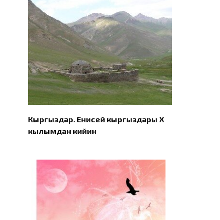
Кыргыздар. Eнисей кыргыздары X
кылымдан кийин