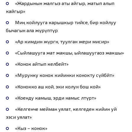
«Жардынын жалгыз аты айгыр, жатып алып
кайгыр»
Миң койлууга карышкыр тийсе, бир койлуу
бычагын ала жүрүптүр
«Ар кимдин жүргөн, туулган жери мисир»
«Сыйлашууга жат жакшы, ыйлашуугаоз жакшы»
«Конок айтып келбейт»
«Мурунку конок кийинки конокту сүйбөйт»
«Конокко аш кой, эки колун бош кой»
«Коенду камыш, эрди намыс өлтүрөт»
«Келгенче мейман уялат, келгеден кийин уй
ээси уялат»
«Кыз – конок»