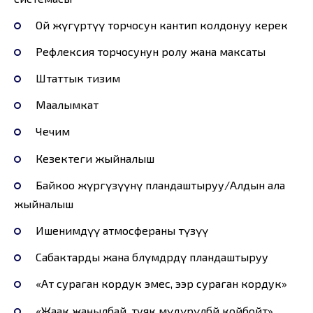
Ой жүгүртүү торчосун кантип колдонуу керек
Рефлексия торчосунун ролу жана максаты
Штаттык тизим
Маалымкат
Чечим
Кезектеги жыйналыш
Байкоо жүргүзүүнү пландаштыруу/Алдын ала
жыйналыш
Ишенимдүү атмосфераны түзүү
Сабактарды жана бөлүмдөрдү пландаштыруу
«Ат сураган кордук эмес, ээр сураган кордук»
«Жаак жаңылбай, туяк мүдүрүлбөй койбойт»