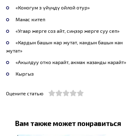
«Коногум өз үйүңдү ойлой отур»
Манас китеп
«Угаар жерге соз айт, сиңээр жерге суу сеп»
«Кардын башын кар жутат, кандын башын кан
жутат»
«Акылдуу отко карайт, акмак казанды карайт»
Кыргыз
Оцените статью
Вам также может понравиться