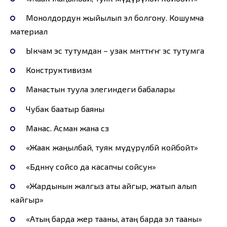
Монолдордун жыйылып эл болгону. Кошумча
материал
Ыкчам эс тутумдан – узак мөөнөттҥҥ эс тутумга
Конструктивизм
Манастын туула элегиндеги бабалары
Чубак баатыр баяны
Манас. Асман жана сөз
«Жаак жаңылбай, туяк мүдүрүлбөй койбойт»
«Бөдөнөнү сойсо да касапчы сойсун»
«Жардынын жалгыз аты айгыр, жатып алып
кайгыр»
«Атың барда жер тааны, атаң барда эл тааны»