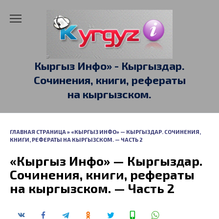
Перейти
к
содержанию
Кыргыз Инфо» - Кыргыздар.
Сочинения, книги, рефераты
на кыргызском.
ГЛАВНАЯ СТРАНИЦА
»
«КЫРГЫЗ ИНФО» — КЫРГЫЗДАР. СОЧИНЕНИЯ,
КНИГИ, РЕФЕРАТЫ НА КЫРГЫЗСКОМ. — ЧАСТЬ 2
«Кыргыз Инфо» — Кыргыздар.
Сочинения, книги, рефераты
на кыргызском. — Часть 2