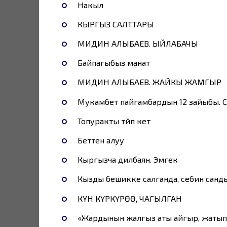
Накыл
КЫРГЫЗ САЛТТАРЫ
МИДИН АЛЫБАЕВ. ЫЙЛАБАЧЫ
Байпагыбыз манат
МИДИН АЛЫБАЕВ. ЖАЙКЫ ЖАМГЫР
Мукамбет пайгамбардын 12 зайыбы.
Топуракты түйүп кетүү
Беттен алуу
Кыргызча дилбаян. Эмгек
Кызды бешикке салганда, себин санд
КҮН КҮРКҮРӨӨ, ЧАГЫЛГАН
«Жардынын жалгыз аты айгыр, жатып