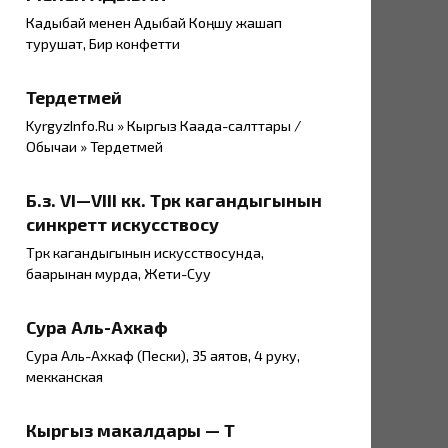
Кадыбай менен Адыбай Коңшу жашап
турушат, Бир конфетти
Тердетмей
KyrgyzInfo.Ru » Кыргыз Каада-салттары /
Обычаи » Тердетмей
Б.з. VI—VIII кк. Түрк кагандыгынын
синкреттүү искусствосу
Түрк кагандыгынын искусствосунда,
баарынан мурда, Жети-Суу
Сура Аль-Ахкаф
Сура Аль-Ахкаф (Пески), 35 аятов, 4 руку,
мекканская
Кыргыз макалдары — Т