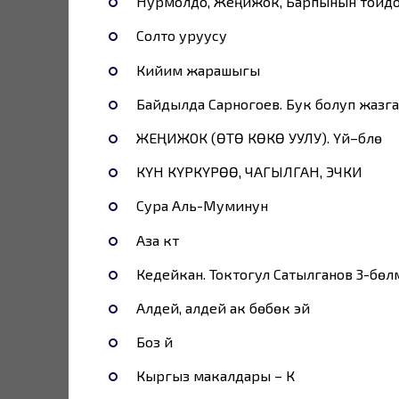
Нурмолдо, Жеңижок, Барпынын тойд
Солто уруусу
Кийим жарашыгы
Байдылда Сарногоев. Бук болуп жазг
ЖЕҢИЖОК (ӨТӨ КӨКӨ УУЛУ). Үй–бүлө
КҮН КҮРКҮРӨӨ, ЧАГЫЛГАН, ЭЧКИ
Сура Аль-Муминун
Аза күтүү
Кедейкан. Токтогул Сатылганов 3-бөлү
Алдей, алдей ак бөбөк эй
Боз үй
Кыргыз макалдары – К