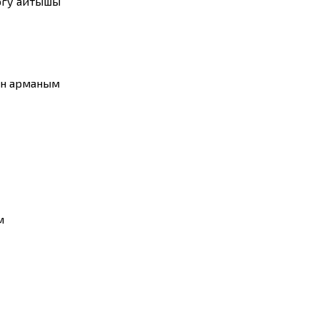
огу айтышы
ан арманым
м