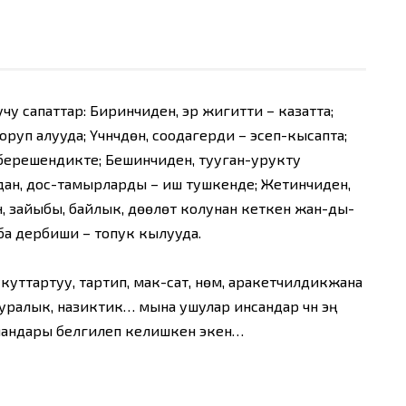
у сапаттар: Биринчиден, эр жигитти – казатта;
руп алууда; Үчүнчүдөн, соодагерди – эсеп-кысапта;
ңүл берешендикте; Бешинчиден, тууган-урукту
ан, дос-тамырларды – иш тушкенде; Жетинчиден,
 зайыбы, байлык, дөөлөтү колунан кеткен жан-ды-
ыба дербиши – топук кылууда.
куттартуу, тартип, мак-сат, үнөм, аракетчилдикжана
ралык, назиктик… мына ушулар инсандар үчүн эң
мандары белгилеп келишкен экен…