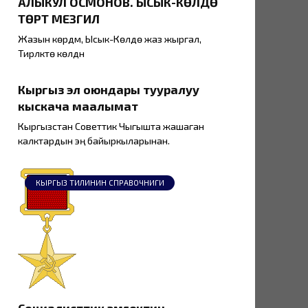
АЛЫКУЛ ОСМОНОВ. ЫСЫК-КӨЛДӨ
ТӨРТ МЕЗГИЛ
Жазын көрдүм, Ысык-Көлдө жаз жыргал,
Тирүүлүктө көлдүн
Кыргыз эл оюндары тууралуу
кыскача маалымат
Кыргызстан Советтик Чыгышта жашаган
калктардын эң байыркыларынан.
КЫРГЫЗ ТИЛИНИН СПРАВОЧНИГИ