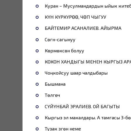
Куран – Мусулмандардын ыйык ките
КҮН КҮРКҮРӨӨ, ЧӨП ЧЫГУУ
БАЙТЕМИР АСАНАЛИЕВ. АЙЫРМА
Сөгүнүү-сагынуу
Көрмөксөн болуу
КОКОН ХАНДЫГЫ МЕНЕН КЫРГЫЗ АР
Чоңкойсуу шаар чалдыбары
Бышмана
Төлгөчү
СҮЙҮНБАЙ ЭРАЛИЕВ. ОЙ БАГЫТЫ
Кыргыз эл макалдары. А тамгасы 3-бө
Тузак үзгөн неме