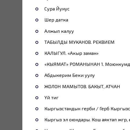
Сура Йунус
Шер датка
Алжып калуу
ТАБЫЛДЫ МУКАНОВ. РЕКВИЕМ
КАЛЫГУЛ. «Акыр заман»
«КЫЯМАТ» РОМАНЫНАН 1. Моюнкумда
Абдыкерим Беки уулу
ЖОЛОН МАМЫТОВ. БАКЫТ, АТЧАН
Үй тигүү
Кыргызстандын герби / Герб Кыргызс
Кыргыз эл оюндары. Кош аяктап жүгүрүү, 