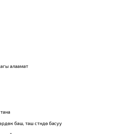
гы алаамат
тана
өрдөк баш, таш үстүндө басуу