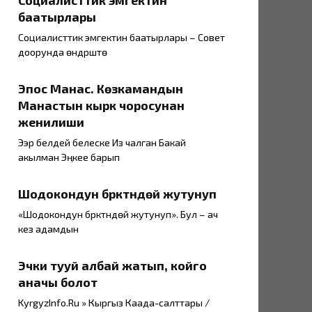
Социалисттик эмгектин
баатырлары
Социалисттик эмгектин баатырлары – Совет
доорунда өндүрүштө
Эпос Манас. Көзкамандын
Манастын кырк чоросунан
женилиши
Ээр белдей белеске Из чалган Бакай
акылман Эңкее барып
Шодокондун бүркүтүндөй жутунуп
«Шодокондун бүркүтүндөй жутунуп». Бул – ач
кез адамдын
Эчки тууй албай жатып, койго
аначы болот
KyrgyzInfo.Ru » Кыргыз Каада-салттары /