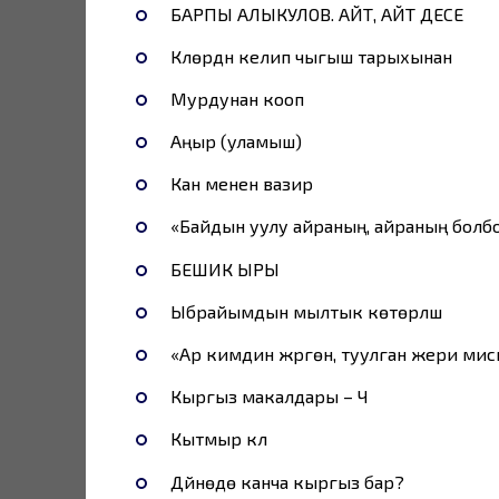
БАРПЫ АЛЫКУЛОВ. АЙТ, АЙТ ДЕСЕ
Күүлөрдүн келип чыгыш тарыхынан
Мурдунан кооп
Аңыр (уламыш)
Кан менен вазир
«Байдын уулу айраның, айраның болбо
БЕШИК ЫРЫ
Ыбрайымдын мылтык көтөрүлүш
«Ар кимдин жүргөн, туулган жери мис
Кыргыз макалдары – Ч
Кытмыр күлүү
Дүйнөдө канча кыргыз бар?