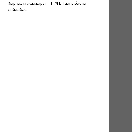
Кыргыз макалдары – Т 741. Тааныбасты
сыйлабас.