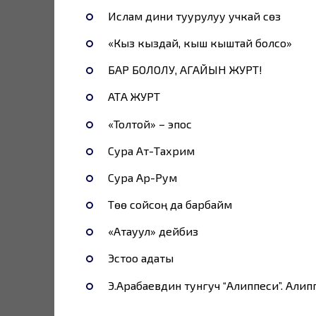
Ислам дини туурулуу учкай сөз
«Кыз кыздай, кыш кыштай болсо»
БАР БОЛОЛУ, АГАЙЫН ЖУРТ!
АТА ЖУРТ
«Толтой» – эпос
Сура Ат-Тахрим
Сура Ар-Рум
Төө сойсоң да барбайм
«Атауул» дейбиз
Эстоо адаты
Э.Арабаевдин тунгуч “Алиппеси”. Алип