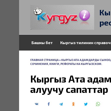
Перейти
к
Кы
содержанию
ре
Башкы бет
Кыргыз тилинин справоч
ГЛАВНАЯ СТРАНИЦА
»
КЫРГЫЗ АТА АДАМДАРДЫ СЫНООДО
СОЧИНЕНИЯ, КНИГИ, РЕФЕРАТЫ НА КЫРГЫЗСКОМ.
Кыргыз Ата ада
алуучу сапаттар