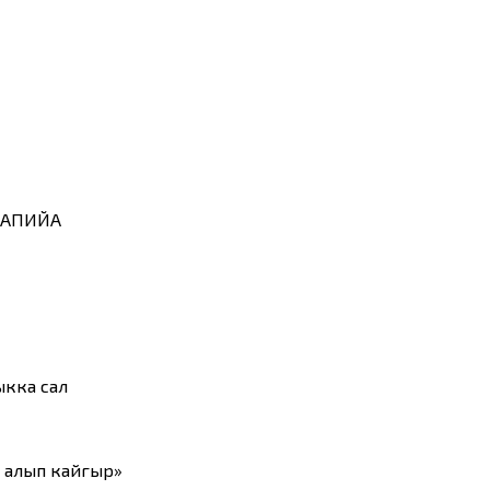
 САПИЙА
ыкка сал
 алып кайгыр»