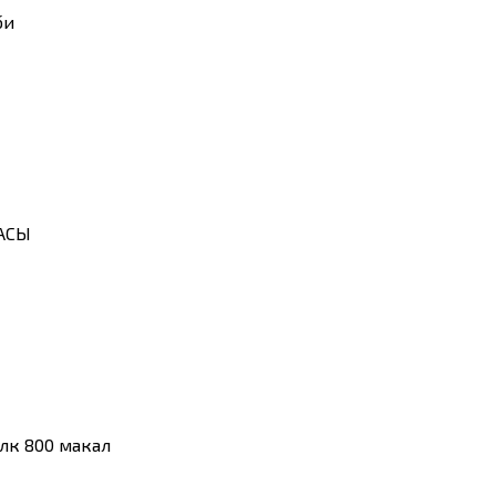
би
АСЫ
лүк 800 макал