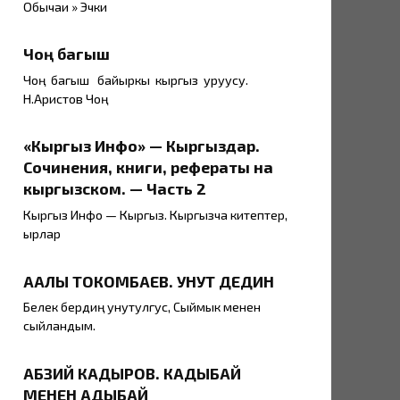
Обычаи » Эчки
Чоң багыш
Чоң багыш байыркы кыргыз уруусу.
Н.Аристов Чоң
«Кыргыз Инфо» — Кыргыздар.
Сочинения, книги, рефераты на
кыргызском. — Часть 2
Кыргыз Инфо — Кыргыз. Кыргызча китептер,
ырлар
ААЛЫ ТОКОМБАЕВ. УНУТ ДЕДИН
Белек бердиң унутулгус, Сыймык менен
сыйландым.
АБЗИЙ КАДЫРОВ. КАДЫБАЙ
МЕНЕН АДЫБАЙ