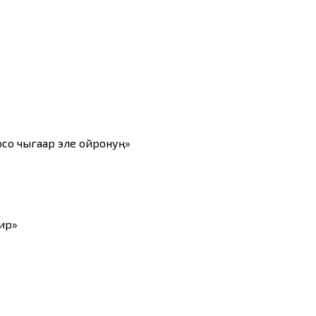
со чыгаар эле ойронуң»
ир»