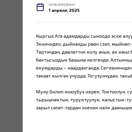
ОПУБЛИКОВАНО
1 апреля, 2025
Кыргыз Ата адамдарды сыноодо эске алууч
Экинчиден, дыйканды үрөөн сээп, жыйнап-о
Төртүнчүдөн, дөөлөттүнүн колу ачык, ак кө
бактысыздык башына келгенде; Алтынчыд
екумдарды – каарданганда; Сегизинчиден,
такаат кылган учурда; Тогузунчудан, так
Муну билип коюубуз керек. Токтоолук, су
тырышчактык, туруктуулук, калыстык-туу
зарыл сапат-тардан экенин калк дааныш