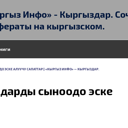
ргыз Инфо» - Кыргыздар. Со
фераты на кыргызском.
ниги
 ЭСКЕ АЛУУЧУ САПАТТАР | «КЫРГЫЗ ИНФО» — КЫРГЫЗДАР.
мдарды сыноодо эске