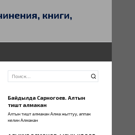
чинения, книги,
Search
for:
Байдылда Сарногоев. Алтын
тиштүү алмакан
Алтын тиштүү алмакан Алма жыттуу, аппак
келин Алмакан