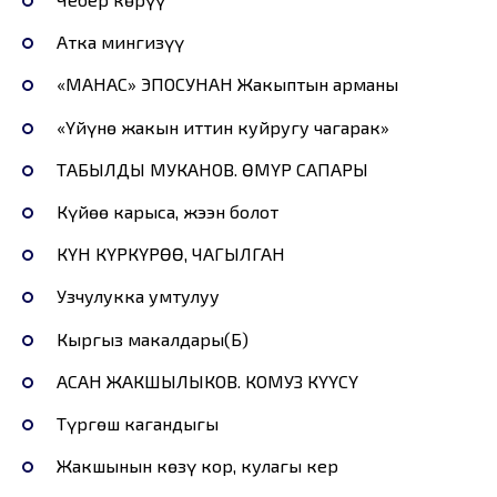
Атка мингизүү
«МАНАС» ЭПОСУНАН Жакыптын арманы
«Үйүнө жакын иттин куйругу чагарак»
ТАБЫЛДЫ МУКАНОВ. ӨМҮР САПАРЫ
Күйөө карыса, жээн болот
КҮН КҮРКҮРӨӨ, ЧАГЫЛГАН
Узчулукка умтулуу
Кыргыз макалдары(Б)
АСАН ЖАКШЫЛЫКОВ. КОМУЗ КҮҮСҮ
Түргөш кагандыгы
Жакшынын көзү кор, кулагы кер