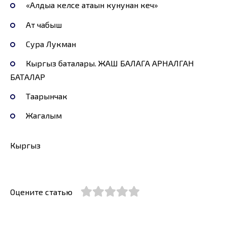
«Алдыңа келсе атаңын кунунан кеч»
Ат чабыш
Сура Лукман
Кыргыз баталары. ЖАШ БАЛАГА АРНАЛГАН
БАТАЛАР
Таарынчак
Жагалым
Кыргыз
Оцените статью