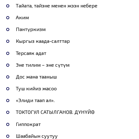
Тайата, тайэне менен жээн небере
Аким
Пантүркизм
Кыргыз каада-салттар
Терсаяк адат
Эне тилим – эне сүтүм
Дос жана тааныш
Туш кийиз жасоо
«Элиңди таап ал».
ТОКТОГУЛ САТЫЛГАНОВ. ДҮНҮЙӨ
Гиппократ
Шаабайын суутуу