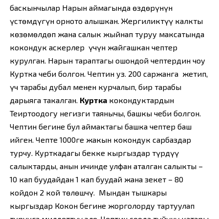
баскынчылар Нарын аймагында өздөрүнүн
үстөмдүгүн орното алышкан. Жергиликтүү калкты
көзөмөлдөп жана салык жыйнап туруу максатында
кокондук аскерлер үчүн жайгашкан чептер
курулган. Нарын тараптагы ошондой чептердин чоңу
Куртка чеби болгон. Чептин уз. 200 саржанга жетип,
үч тарабы дубал менен курчалып, бир тарабы
дарыяга такалган.
Куртка
кокондуктардын
Теңиртоодогу негизги таянычы, башкы чеби болгон.
Чептин бегине бул аймактагы башка чептер баш
ийген. Чепте 1000ге жакын кокондук сарбаздар
турчу. Курткадагы бекке кыргыздар түрдүү
салыктарды, анын ичинде улфан аталган салыкты –
10 кап буудайдан 1 кап буудай жана зекет – 80
койдон 2 кой төлөшчү. Мындан тышкары
кыргыздар Кокон бегине жорголорду тартуулап
турууга милдеттүү эле. Чептин соода түйүнү катары