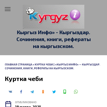
Перейти
к
содержанию
Кыргыз Инфо» - Кыргыздар.
Сочинения, книги, рефераты
на кыргызском.
ГЛАВНАЯ СТРАНИЦА
»
КУРТКА ЧЕБИ | «КЫРГЫЗ ИНФО» — КЫРГЫЗДАР.
СОЧИНЕНИЯ, КНИГИ, РЕФЕРАТЫ НА КЫРГЫЗСКОМ.
Куртка чеби
ОПУБЛИКОВАНО
19 марта, 2025