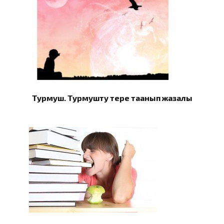
Турмуш. Турмушту терең таанып жазалы