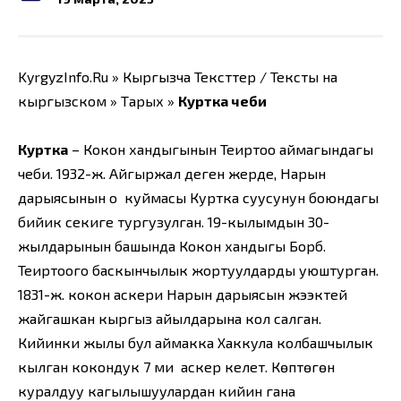
KyrgyzInfo.Ru » Кыргызча Тексттер / Тексты на
кыргызском » Тарых »
Куртка чеби
Куртка
– Кокон хандыгынын Теңиртоо аймагындагы
чеби. 1932-ж. Айгыржал деген жерде, Нарын
дарыясынын оң куймасы Куртка суусунун боюндагы
бийик секиге тургузулган. 19-кылымдын 30-
жылдарынын башында Кокон хандыгы Борб.
Теңиртоого баскынчылык жортуулдарды уюштурган.
1831-ж. кокон аскери Нарын дарыясын жээктей
жайгашкан кыргыз айылдарына кол салган.
Кийинки жылы бул аймакка Хаккула колбашчылык
кылган кокондук 7 миң аскер келет. Көптөгөн
куралдуу кагылышуулардан кийин гана