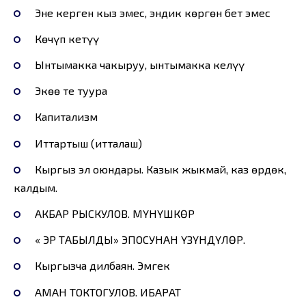
Эне керген кыз эмес, эндик көргөн бет эмес
Көчүп кетүү
Ынтымакка чакыруу, ынтымакка келүү
Экөө тең туура
Капитализм
Иттартыш (итталаш)
Кыргыз эл оюндары. Казык жыкмай, каз өрдөк,
калдым.
АКБАР РЫСКУЛОВ. МҮНҮШКӨР
« ЭР ТАБЫЛДЫ» ЭПОСУНАН ҮЗҮНДҮЛӨР.
Кыргызча дилбаян. Эмгек
АМАН ТОКТОГУЛОВ. ИБАРАТ