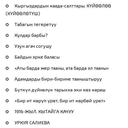
Кыргыздардын каада-салттары. КҮЙӨӨЛӨӨ
(КҮЙӨӨЛӨТҮШ)
Табагын тегеретүү
Кулдар барбы?
Узун агач согушу
Байдын эрке баласы
«Атың барда жер тааны, атаң барда эл тааны»
Адамдарды бири-бирине тааныштыруу
Бүткүл дүйнөлүк тарыхка эки көз караш
«Бир ит көрүп үрөт, бир ит көрбөй үрөт»
1916-ЖЫЛ. КЫТАЙГА КАЧУУ
УРКУЯ САЛИЕВА