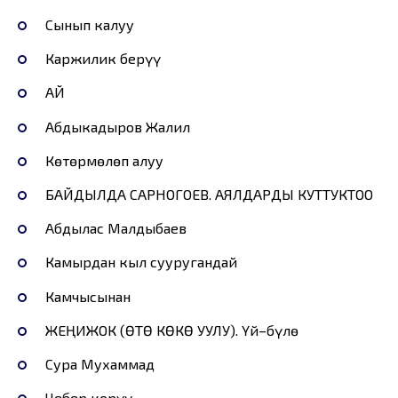
Сынып калуу
Каржилик берүү
АЙ
Абдыкадыров Жалил
Көтөрмөлөп алуу
БАЙДЫЛДА САРНОГОЕВ. АЯЛДАРДЫ КУТТУКТОО
Абдылас Малдыбаев
Камырдан кыл сууругандай
Камчысынан
ЖЕҢИЖОК (ӨТӨ КӨКӨ УУЛУ). Үй–бүлө
Сура Мухаммад
Чебер көрүү