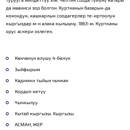
да мааниси зор болгон. Куртканын базарын-да
кокондук, кашкарлык соодагерлер те-ңиртоолук
кыргыздар м-н алака кылышчу. 1863-ж. Куртканы
орус аскери ээлеген.
Көкчөнүн өлүшү 4-бөлүк
Зыйфырым
Кадимки тыйын чычкан
Кордоп кетүү
Чычкылуу
Кытай кыргызы. Кыргызы
АСМАН, ЖЕР