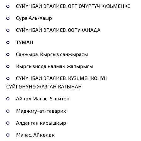
СҮЙҮНБАЙ ЭРАЛИЕВ. ӨРТ ӨЧҮРГҮЧ КУЗЬМЕНКО
Сура Аль-Хашр
СҮЙҮНБАЙ ЭРАЛИЕВ. ООРУКАНАДА
ТУМАН
Санжыра. Кыргыз санжырасы
Кыргызияда калмак жапырыгы
СҮЙҮНБАЙ ЭРАЛИЕВ. КУЗЬМЕНКОНУН
СҮЙГӨНҮНӨ ЖАЗГАН КАТЫНАН
Айкөл Манас. 5-китеп
Маджму-ат-таварих
Алданган карышкыр
Манас. Айкөлдүк