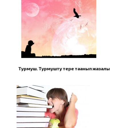
Турмуш. Турмушту терең таанып жазалы