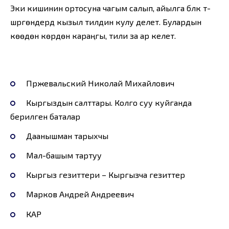
Эки кишинин ортосуна чагым салып, айылга бүлүк тү-
шүргөндердү кызыл тилдин кулу делет. Булардын
көөдөнү көрдөн караңгы, тили за ар келет.
Пржевальский Николай Михайлович
Кыргыздын салттары. Колго суу куйганда
берилген баталар
Даанышман тарыхчы
Мал-башым тартуу
Кыргыз гезиттери – Кыргызча гезиттер
Марков Андрей Андреевич
КАР