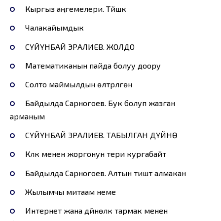
Кыргыз аңгемелери. Түйшүк
Чалакайымдык
СҮЙҮНБАЙ ЭРАЛИЕВ. ЖОЛДО
Математиканын пайда болуу доору
Cолто маймылдын өлтүрүлгөнү
Байдылда Сарногоев. Бук болуп жазган
арманым
СҮЙҮНБАЙ ЭРАЛИЕВ. ТАБЫЛГАН ДҮЙНӨ
Күлүк менен жоргонун тери кургабайт
Байдылда Сарногоев. Алтын тиштүү алмакан
Жылымчы митаам неме
Интернет жана дүйнөлүк тармак менен