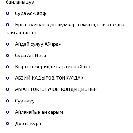
байланышуу
Сура Ас-Сафф
Бүркүт, туйгун, куш, шумкар, ылачын, күлүк ат жана
тайган таптоо
Айдай сулуу Айчүрөк
Сура Ан-Ниса
Кыргыз жеринде кара кытайлар
АБЗИЙ КАДЫРОВ. ТОҢКУЛДАК
АМАН ТОКТОГУЛОВ. КОНДИЦИОНЕР
Суу алуу
Айланайын ай сарым
Дөөтүсү курч