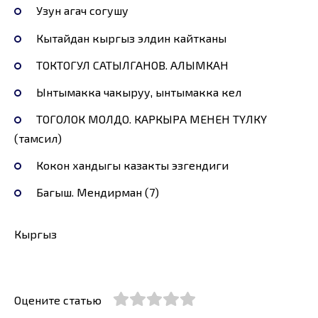
Узун агач согушу
Кытайдан кыргыз элдин кайтканы
ТОКТОГУЛ САТЫЛГАНОВ. АЛЫМКАН
Ынтымакка чакыруу, ынтымакка келүү
ТОГОЛОК МОЛДО. КАРКЫРА МЕНЕН ТҮЛКҮ
(тамсил)
Кокон хандыгы казакты эзгендиги
Багыш. Мендирман (7)
Кыргыз
Оцените статью