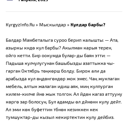
KyrgyzInfo.Ru » Мыскылдар »
Кулдар барбы?
Балдар Мамбеталыга суроо берип калышты: — Ата,
азыркы күндө кул барбы? Акылман карыя терен,
ойго кетти. Бир оокумда булар-ды баян этти: —
Падыша кулчулугунан башыбызды азаттыкка чы-
гарган Октябрь төңкөрүшү болду. Бирок али да
арабызда кул өңдөнгөндөр жок эмес. Чаң жукпаган
мебель, алтын жалаган идиш аяк, миң кулпурган
килем-килче үйүнө жык толгон. Ал үйдөн кагаз аттууну
көрүүгө зар болосуң. Бул адамды өлүү дүйнөнүн кулу дейт.
Ал эми көк буфеттин түбүнөн кезиккен кек
тумшуктар-ды кызыл кекиртектин кулу дейбиз.