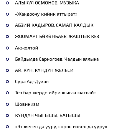
АЛЫКУЛ ОСМОНОВ. МУЗЫКА
«Жандоочу кийик аттырат»
АБЗИЙ КАДЫРОВ. САМАП КАЛДЫК
ЖООМАРТ БӨКӨНБАЕВ. ЖАШТЫК КЕЗ
Акжолтой
Байдылда Сарногоев. Чалдын аялына
АЙ, КҮН, КҮНДҮН ЖЕЛЕСИ
Сура Ад-Духан
Тез бар жерде ийри жыгач жатпайт
Шовинизм
КҮНДҮН ЧЫГЫШЫ, БАТЫШЫ
«Эт жеген да ууру, сорпо ичкен да ууру»