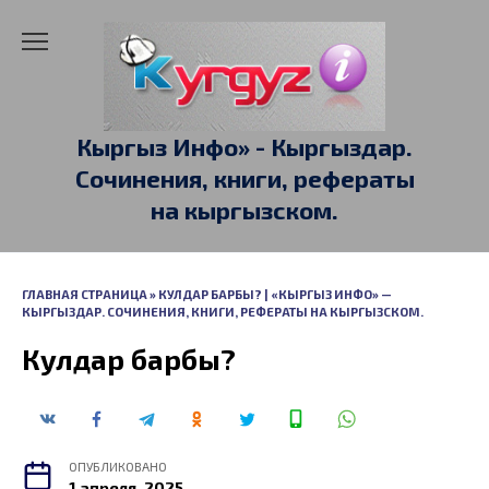
Перейти
к
содержанию
Кыргыз Инфо» - Кыргыздар.
Сочинения, книги, рефераты
на кыргызском.
ГЛАВНАЯ СТРАНИЦА
»
КУЛДАР БАРБЫ? | «КЫРГЫЗ ИНФО» —
КЫРГЫЗДАР. СОЧИНЕНИЯ, КНИГИ, РЕФЕРАТЫ НА КЫРГЫЗСКОМ.
Кулдар барбы?
ОПУБЛИКОВАНО
1 апреля, 2025