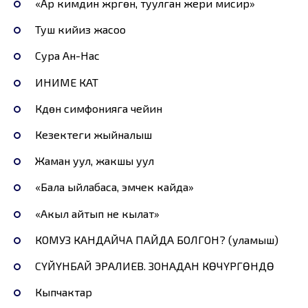
«Ар кимдин жүргөн, туулган жери мисир»
Туш кийиз жасоо
Сура Ан-Нас
ИНИМЕ КАТ
Күүдөн симфонияга чейин
Кезектеги жыйналыш
Жаман уул, жакшы уул
«Бала ыйлабаса, эмчек кайда»
«Акыл айтып не кылат»
КОМУЗ КАНДАЙЧА ПАЙДА БОЛГОН? (уламыш)
СҮЙҮНБАЙ ЭРАЛИЕВ. ЗОНАДАН КӨЧҮРГӨНДӨ
Кыпчактар