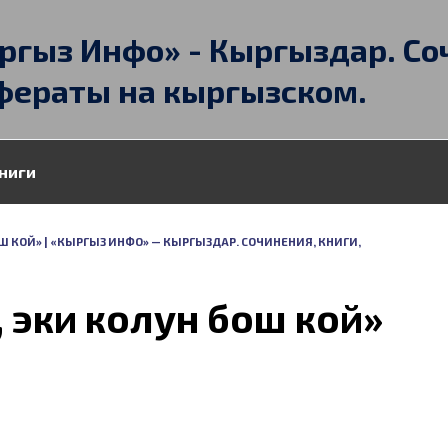
ргыз Инфо» - Кыргыздар. Со
фераты на кыргызском.
ниги
Ш КОЙ» | «КЫРГЫЗ ИНФО» — КЫРГЫЗДАР. СОЧИНЕНИЯ, КНИГИ,
 эки колун бош кой»