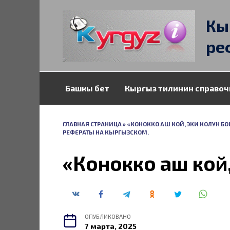
Перейти
к
Кы
содержанию
ре
Башкы бет
Кыргыз тилинин справоч
ГЛАВНАЯ СТРАНИЦА
»
«КОНОККО АШ КОЙ, ЭКИ КОЛУН БО
РЕФЕРАТЫ НА КЫРГЫЗСКОМ.
«Конокко аш кой,
ОПУБЛИКОВАНО
7 марта, 2025