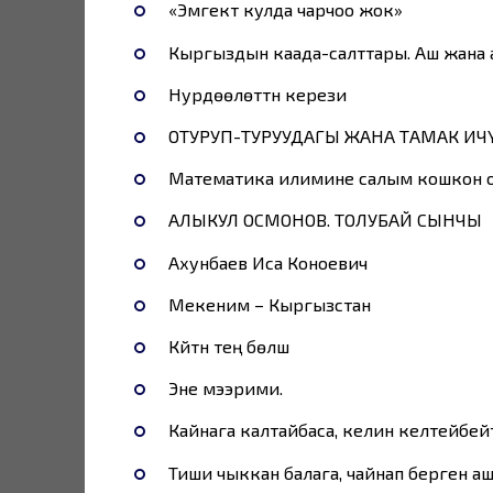
«Эмгектүү кулда чарчоо жок»
Кыргыздын каада-салттары. Аш жана аш
Нурдөөлөттүн керези
ОТУРУП-ТУРУУДАГЫ ЖАНА ТАМАК ИЧ
Математика илимине салым кошкон 
АЛЫКУЛ ОСМОНОВ. ТОЛУБАЙ СЫНЧЫ
Ахунбаев Иса Коноевич
Мекеним – Кыргызстан
Күйүтүн тең бөлүшүү
Эне мээрими.
Кайнага калтайбаса, келин келтейбей
Тиши чыккан балага, чайнап берген а