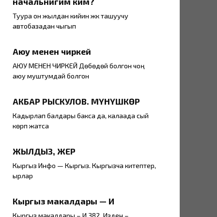
начальнигим ким?
Туура он жылдан кийин жүк ташуучу
автобазадан чыгып
Аюу менен чиркей
АЮУ МЕНЕН ЧИРКЕЙ Дөбөдөй болгон чоң
аюу муштумдай болгон
АКБАР РЫСКУЛОВ. МҮНҮШКӨР
Кадырлап балдары бакса да, калаада сый
көрүп жатса
ЖЫЛДЫЗ, ЖЕР
Кыргыз Инфо — Кыргыз. Кыргызча китептер,
ырлар
Кыргыз макалдары — И
Кыргыз макалдары – И 382. Изденүү –