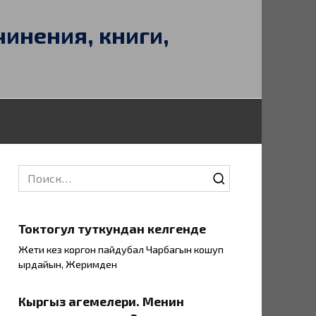
чинения, книги,
Search
for:
Токтогул туткундан келгенде
Жети кез коргон пайдубал Чарбагын кошуп
ырдайын, Жеримден
Кыргыз аңгемелери. Менин