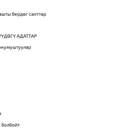
ты берүүдөгү салттар
ҮҮДӨГҮ АДАТТАР
окумуштуулар
т
ш болбойт