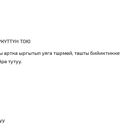
РКҮТТҮН ТОЮ
ы артка ыргытып уяга түшүрмөй, ташты бийиктикке
ра тутуу.
уу