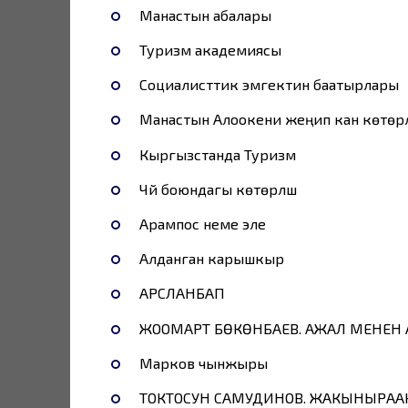
Манастын абалары
Туризм академиясы
Социалисттик эмгектин баатырлары
Манастын Алоокени жеңип кан көтөрүл
Кыргызстанда Туризм
Чүй боюндагы көтөрүлүш
Арампос неме эле
Алданган карышкыр
АРСЛАНБАП
ЖООМАРТ БӨКӨНБАЕВ. АЖАЛ МЕНЕН
Марков чынжыры
ТОКТОСУН САМУДИНОВ. ЖАКЫНЫРААК