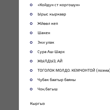
«Койдун сүтү коргошун»
Ырыс кыркаар
Жүйөөлү кеп
Шакен
Эки улак
Сура Аш-Шарх
ЖЫЛДЫЗ, АЙ
ТОГОЛОК МОЛДО. КЕМЧОНТОЙ (поэма
Чубак баатыр баяны
Чоң багыш
Кыргыз