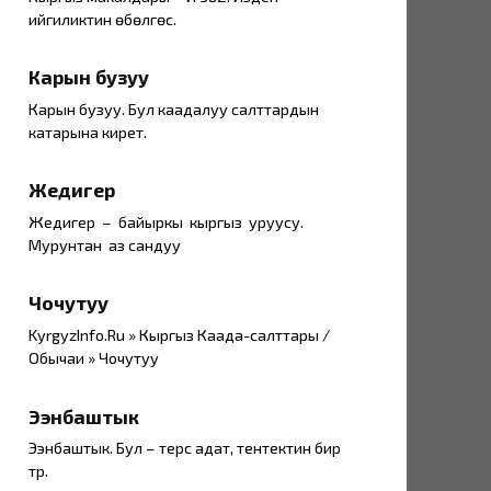
ийгиликтин өбөлгөсү.
Карын бузуу
Карын бузуу. Бул каадалуу салттардын
катарына кирет.
Жедигер
Жедигер – байыркы кыргыз уруусу.
Мурунтан аз сандуу
Чочутуу
KyrgyzInfo.Ru » Кыргыз Каада-салттары /
Обычаи » Чочутуу
Ээнбаштык
Ээнбаштык. Бул – терс адат, тентектин бир
түрү.