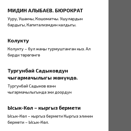
МИДИН АЛЫБАЕВ. БЮРОКРАТ
Ууру, Ушакчы, Кошоматчы. Ушулардын
бардыгы, Капитализмдин калдыгы.
Колукту
Колукту – бул жаңы турмуштанган кыз. Ал
бирди төрөгөнгө
Тургунбай Садыковдун
чыгармачылыгы жөнүндө.
Тургунбай Садыков өзүнүн
чыгармачылыгында эки доордун
Ысык-Көл – кыргыз бермети
Ысык-Көл – кыргыз бермети Кыргыз элинин
бермети – Ысык-Көл.