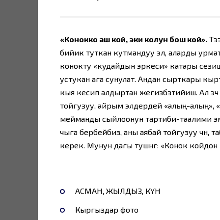
«Конокко аш кой, эки колун бош кой».
Тээ
бийик туткан кутмандуу эл, аларды урма
конокту «кудайдын эркеси» катары сезиш
устукан ага сунулат. Андан сырткары кыр
кыя кесип алдыртан жегизүүбүзтийиш. Ал 
тойгузуу, айрым элдердей «алың-алың», 
мейманды сыйлоонун тартиби-таалими эме
чыга бербейбиз, аны аябай тойгузуу үчүн, 
керек. Мунун дагы тушүнүгү: «Конок койдон
АСМАН, ЖЫЛДЫЗ, КҮН
Кыргыздар фото