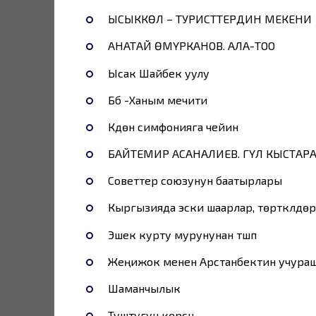
ЫСЫККӨЛ – ТУРИСТТЕРДИН МЕКЕНИ
АНАТАЙ ӨМҮРКАНОВ. АЛА-ТОО
Ысак Шайбек уулу
Бүбү -Ханым мечити
Күүдөн симфонияга чейин
БАЙТЕМИР АСАНАЛИЕВ. ГҮЛ КЫСТАРА
Советтер союзунун баатырлары
Кыргызияда эски шаарлар, төрткүлдөр
Эшек курту мурунунан түшүп
Жеңижок менен Арстанбектин учура
Шаманчылык
Туштугун көрсүн