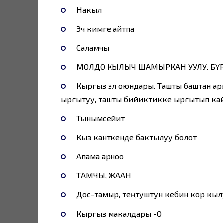
Накыл
Эч кимге айтпа
Саламчы
МОЛДО КЫЛЫЧ ШАМЫРКАН УУЛУ. БҮ
Кыргыз эл оюндары. Ташты баштан ар
ыргытуу, ташты бийиктикке ыргытып кай
Тынымсейит
Кыз канткенде бактылуу болот
Апама арноо
ТАМЧЫ, ЖААН
Дос-тамыр, теңтуштун кебин кор кыл
Кыргыз макалдары -О