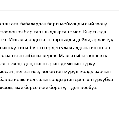
 түпкү ата-бабалардан бери мейманды сыйлоону
ттоодон эч бир тап жылдырган эмес. Кыргызда
ет. Мисалы, алдыга эт тартылды дейли, ардактуу
тыштуу тиги-бул эттерден улам алдына коюп, ал
эч качан кысынбашы керек. Максатыбыз конокту
«жең-жең» деп, шаштырып, демитип туруу
с. Эң негизгиси, коноктон мурун колду аарчып
табакка кошо кол салып, алдыртан сүрөп олтуруубуз
 жоош, май берсе жей берет», – деп коебуз.