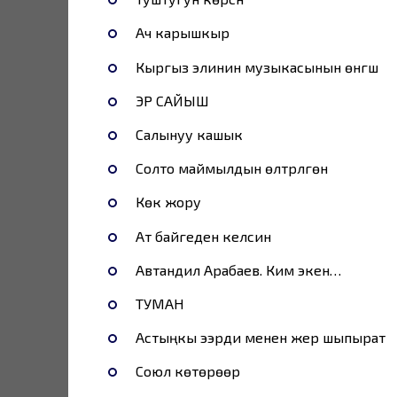
Ач карышкыр
Кыргыз элинин музыкасынын өнүгүшү
ЭР САЙЫШ
Салынуу кашык
Cолто маймылдын өлтүрүлгөнү
Көк жору
Ат байгеден келсин
Автандил Арабаев. Ким экен…
ТУМАН
Астыңкы ээрди менен жер шыпырат
Союл көтөрөөр