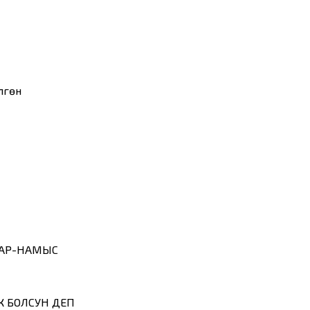
гөнү
 АР-НАМЫС
 БОЛСУН ДЕП