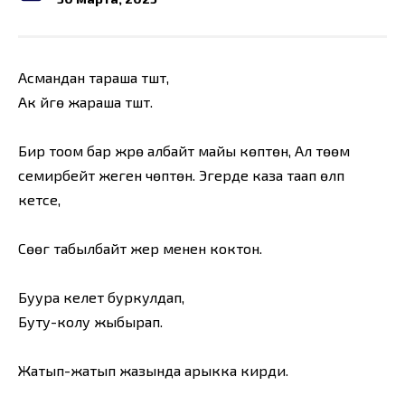
Асмандан тараша түштү,
Ак үйгө жараша түштү.
Бир тоом бар жүрө албайт майы көптөн, Ал төөм
семирбейт жеген чөптөн. Эгерде каза таап өлүп
кетсе,
Сөөгү табылбайт жер менен коктон.
Буура келет буркулдап,
Буту-колу жыбырап.
Жатып-жатып жазында арыкка кирди.