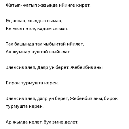
Жатып-жатып жазында ийинге кирет.
Өңү аппак, жылдыз сымак,
Күн жылт этсе, кадим сымап.
Тал башында тал чыбыктай ийилет,
Ак шумкар куштай жыйылат.
Элексиз элеп, Даяр ун берет, Жебейбиз аны
Бирок турмушта керек.
Элексиз элеп, даяр ун берет, Жебейбиз аны, бирок
турмушта керек,
Ар жылда келет, бул эмне делет.