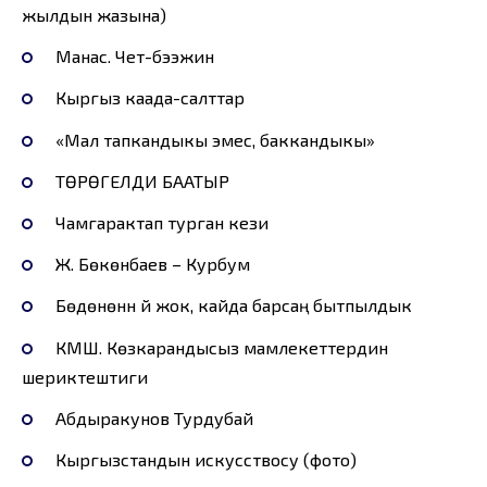
жылдын жазына)
Манас. Чет-бээжин
Кыргыз каада-салттар
«Мал тапкандыкы эмес, баккандыкы»
ТӨРӨГЕЛДИ БААТЫР
Чамгарактап турган кези
Ж. Бөкөнбаев – Курбум
Бөдөнөнүн үйү жок, кайда барсаң бытпылдык
КМШ. Көзкарандысыз мамлекеттердин
шериктештиги
Абдыракунов Турдубай
Кыргызстандын искусствосу (фото)