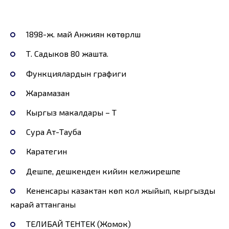
1898-ж. май Анжиян көтөрүлүшү
Т. Садыков 80 жашта.
Функциялардын графиги
Жарамазан
Кыргыз макалдары – Т
Сура Ат-Тауба
Каратегин
Дешпе, дешкенден кийин келжирешпе
Кененсары казактан көп кол жыйып, кыргызды
карай аттанганы
ТЕЛИБАЙ ТЕНТЕК (Жомок)