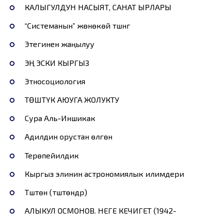
КАЛЫГУЛДУН НАСЫЯТ, САНАТ ЫРЛАРЫ
“Системанын” жөнөкөй түшүнүгү
Этегинен жаңылуу
ЭҢ ЭСКИ КЫРГЫЗ
Этносоциология
ТӨШТҮК АЮУГА ЖОЛУКТУ
Сура Аль-Иншикак
Адилдин орустан өлгөнү
Терөпейилдик
Кыргыз элинин астрономиялык илимдери
Түштөнүү (түштөндүрүү)
АЛЫКУЛ ОСМОНОВ. НЕГЕ КЕЧИГЕТ (1942-