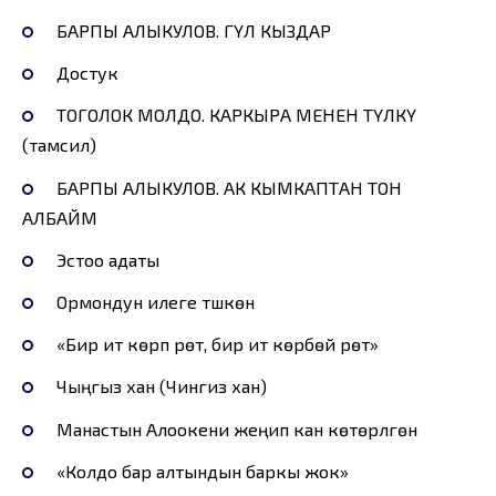
БАРПЫ АЛЫКУЛОВ. ГҮЛ КЫЗДАР
Достук
ТОГОЛОК МОЛДО. КАРКЫРА МЕНЕН ТҮЛКҮ
(тамсил)
БАРПЫ АЛЫКУЛОВ. АК КЫМКАПТАН ТОН
АЛБАЙМ
Эстоо адаты
Ормондун илеге түшкөнү
«Бир ит көрүп үрөт, бир ит көрбөй үрөт»
Чыңгыз хан (Чингиз хан)
Манастын Алоокени жеңип кан көтөрүлгөнү
«Колдо бар алтындын баркы жок»