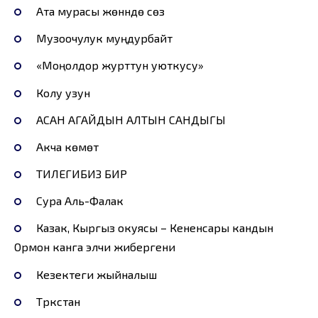
Ата мурасы жөнүндө сөз
Музоочулук муңдурбайт
«Моңолдор журттун уюткусу»
Колу узун
АСАН АГАЙДЫН АЛТЫН САНДЫГЫ
Акча көмөт
ТИЛЕГИБИЗ БИР
Сура Аль-Фалак
Казак, Кыргыз окуясы – Кененсары кандын
Ормон канга элчи жибергени
Кезектеги жыйналыш
Түркстан