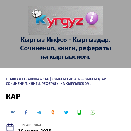
Перейти
к
содержанию
Кыргыз Инфо» - Кыргыздар.
Сочинения, книги, рефераты
на кыргызском.
ГЛАВНАЯ СТРАНИЦА
»
КАР | «КЫРГЫЗ ИНФО» — КЫРГЫЗДАР.
СОЧИНЕНИЯ, КНИГИ, РЕФЕРАТЫ НА КЫРГЫЗСКОМ.
КАР
ОПУБЛИКОВАНО
30 марта, 2025