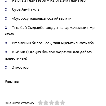
Кыргыз гезиттери – Кыргызча гезиттер
Сура Ан-Намль
«Суроосу жарашса, соз айтылат»
Түгөлбай Сыдыкбековдун чыгармачылык өмүр
жолу
Ит экенин билген соң, таш ыргытып катылба
КАЙЫК («Деңиз бойлой жорткон ала дөбөт»
повестинен)
Этностор
Кыргыз
Оцените статью