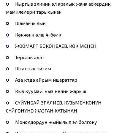
Кыргыз элинин эл аралык жана аскердик
мамилелери тарыхынан
Шаманчылык
Көкчөнүн өлүшү 4-бөлүк
ЖООМАРТ БӨКӨНБАЕВ. КӨК МЕНЕН
Терсаяк адат
Штаттык тизим
Аза күтүүдө айрым ишараттар
Кыз куумай, кыз келин жарыш
СҮЙҮНБАЙ ЭРАЛИЕВ. КУЗЬМЕНКОНУН
СҮЙГӨНҮНӨ ЖАЗГАН КАТЫНАН
Моңолдордун жыйылып эл болгону