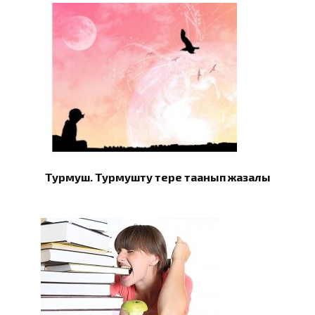
Турмуш. Турмушту терең таанып жазалы