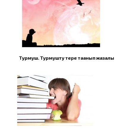
Турмуш. Турмушту терең таанып жазалы