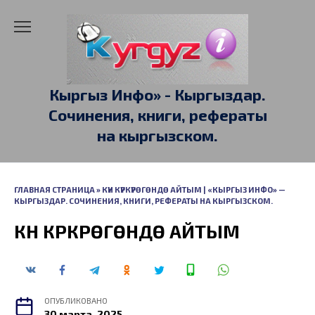
Перейти
к
содержанию
Кыргыз Инфо» - Кыргыздар.
Сочинения, книги, рефераты
на кыргызском.
ГЛАВНАЯ СТРАНИЦА
»
КҮН КҮРКҮРӨГӨНДӨ АЙТЫМ | «КЫРГЫЗ ИНФО» —
КЫРГЫЗДАР. СОЧИНЕНИЯ, КНИГИ, РЕФЕРАТЫ НА КЫРГЫЗСКОМ.
КҮН КҮРКҮРӨГӨНДӨ АЙТЫМ
ОПУБЛИКОВАНО
30 марта, 2025