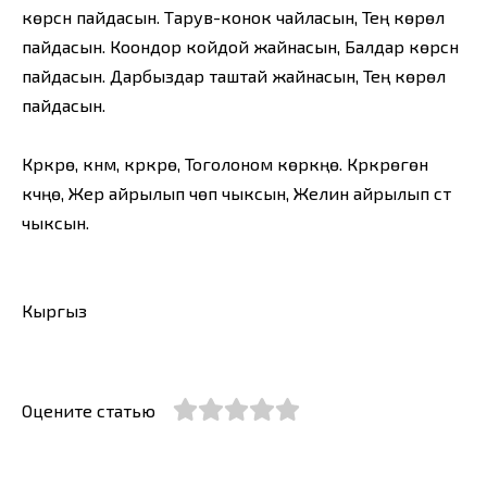
көрсүн пайдасын. Тарув-конок чайласын, Тең көрөлү
пайдасын. Коондор койдой жайнасын, Балдар көрсүн
пайдасын. Дарбыздар таштай жайнасын, Тең көрөлү
пайдасын.
Күркүрө, күнүм, күркүрө, Тоголоном көркүңө. Күркүрөгөн
күчүңө, Жер айрылып чөп чыксын, Желин айрылып сүт
чыксын.
Кыргыз
Оцените статью