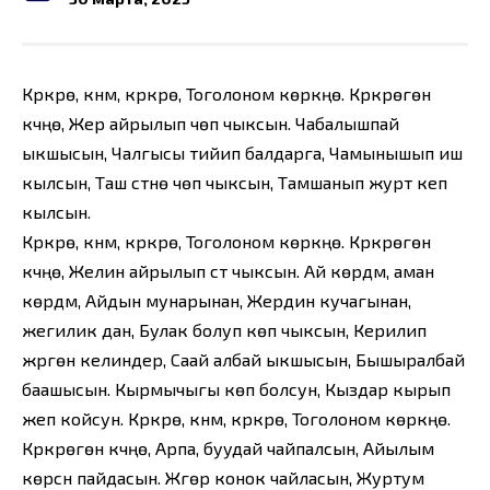
Күркүрө, күнүм, күркүрө, Тоголоном көркүңө. Күркүрөгөн
күчүңө, Жер айрылып чөп чыксын. Чабалышпай
ыкшысын, Чалгысы тийип балдарга, Чамынышып иш
кылсын, Таш үстүнө чөп чыксын, Тамшанып журт кеп
кылсын.
Күркүрө, күнүм, күркүрө, Тоголоном көркүңө. Күркүрөгөн
күчүңө, Желин айрылып сүт чыксын. Ай көрдүм, аман
көрдүм, Айдын мунарынан, Жердин кучагынан,
жегилик дан, Булак болуп көп чыксын, Керилип
жүргөн келиндер, Саай албай ыкшысын, Бышыралбай
баашысын. Кырмычыгы көп болсун, Кыздар кырып
жеп койсун. Күркүрө, күнүм, күркүрө, Тоголоном көркүңө.
Күркүрөгөн күчүңө, Арпа, буудай чайпалсын, Айылым
көрсүн пайдасын. Жүгөрү конок чайласын, Журтум