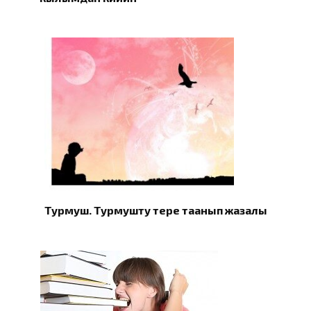
Турмуш. Турмушту терең таанып жазалы