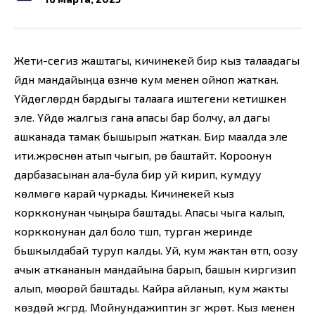
Жети-сегиз жаштагы, кичинекей бир кыз талаадагы
үйдүн мандайыңца өзүнчө кум менен ойноп жаткан.
Үйдөгүлөрдүн бардыгы талаага иштегени кетишкен
эле. Үйдө жалгыз гана апасы бар болчу, ал дагы
ашканада тамак бышырып жаткан. Бир маалда эле
ити.үжрөсүнөн атып чыгып, үрө баштайт. Короонун
дарбазасынан ала-була бир уй кирип, кумдуу
көлмөгө карай чуркады. Кичинекей кыз
коркконунан чыңыра баштады. Апасы чыга калып,
коркконунан дал боло түшүп, турган жеринде
бьшкылдабай туруп калды. Уй, кум жактан өтүп, оозу
ачык аткананын мандайына барып, башын киргизип
алып, мөорөй баштады. Кайра айланып, кум жакты
көздөй жүгүрдү. Мойнундажиптин үзүгү жүрөт. Кыз менен