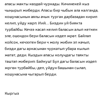
апасы жакты көздөй чуркады. Кичинекей кыз
чыңырып жиберди. Апасы бир чыбык ала калганда,
кошунасынын аялы ачык турган дарбазадан кирип
келип, уйду көрүп: Иий… Биздин уй биякта
турбайбы. Кечээ касап келип баласын алып кеткен
эле, ошондон бери баласын издеп жүрөт. Байлап
койсок, кечээтен бери үч жолу жибин үзүп качып,
бизди дагы аркасынан чуркатып убара кылып
жатат, деди. Кыздын апасы колуңдагы таякты
таштап жиберип: Байкуш! Бул дагы баласын издеп
жүргөн турбайбы,-деп, уйдун башынан сылап,
кошунасына чыгарып берди.
Кыргыз