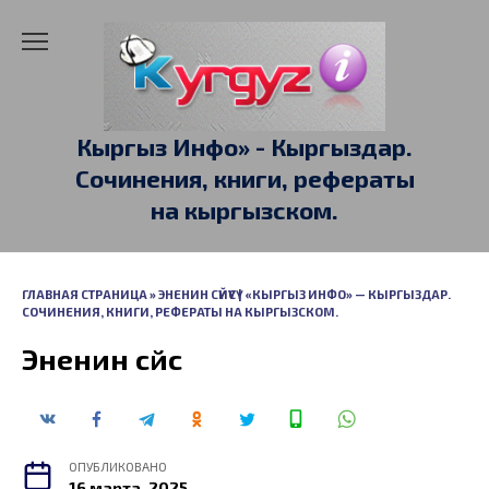
Перейти
к
содержанию
Кыргыз Инфо» - Кыргыздар.
Сочинения, книги, рефераты
на кыргызском.
ГЛАВНАЯ СТРАНИЦА
»
ЭНЕНИН СҮЙҮҮСҮ | «КЫРГЫЗ ИНФО» — КЫРГЫЗДАР.
СОЧИНЕНИЯ, КНИГИ, РЕФЕРАТЫ НА КЫРГЫЗСКОМ.
Эненин сүйүүсү
ОПУБЛИКОВАНО
16 марта, 2025