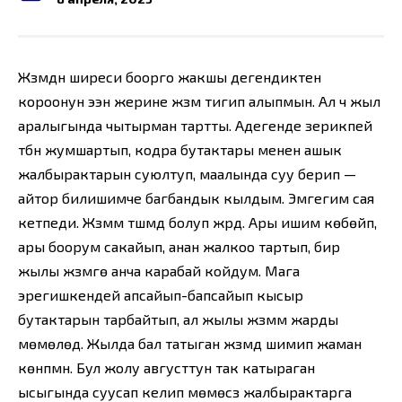
Жүзүмдүн ширеси боорго жакшы дегендиктен
короонун ээн жерине жүзүм тигип алыпмын. Ал үч жыл
аралыгында чытырман тартты. Адегенде зерикпей
түбүн жумшартып, кодра бутактары менен ашык
жалбырактарын суюлтуп, маалында суу берип —
айтор билишимче багбандык кылдым. Эмгегим сая
кетпеди. Жүзүмүм түшүмдүү болуп жүрдү. Ары ишим көбөйүп,
ары боорум сакайып, анан жалкоо тартып, бир
жылы жүзүмгө анча карабай койдум. Мага
эрегишкендей апсайып-бапсайып кысыр
бутактарын тарбайтып, ал жылы жүзүмүм жарды
мөмөлөдү. Жылда бал татыган жүзүмдү шимип жаман
көнүпмүн. Бул жолу августтун так катыраган
ысыгында суусап келип мөмөсүз жалбырактарга