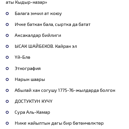
аты Кыдыр-назар»
Балага энчилүү ат коюу
Ичке баткан бала, сыртка да батат
Аксакалдар бийлиги
ЫСАК ШАЙБЕКОВ. Кайран эл
Үй-Бүлө
Этнография
Нарын шаары
Абылай хан согушу 1775-76-жылдарда болгон
ДОСТУКТУН КҮЧҮ
Сура Аль-Камар
Нике кайыптын дагы бир бөтөнчөлүктөрү