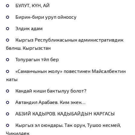
БУЛУТ, КҮН, АЙ
Бирин-бири уруп ойноосу
Элдик адам
Кыргыз Республикасынын административдик
бөлүнүшү. Кыргызстан
Топурагын түйүп берүү
«Саманчынын жолу» повестинен Майсалбектин
каты
Кандай киши бактылуу болот?
Автандил Арабаев. Ким экен…
АБЗИЙ КАДЫРОВ. КАДЫБАЙДЫН КАРГАСЫ
Кыргыз эл оюндары. Так орун, Тушоо кесмей,
Чикилдек