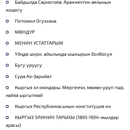
Байдылда Сарногоев. Араккечтин аялынын
кошогу
Потомки Огузхана
МӨНДҮР
МЕНИН УСТАТТАРЫМ
Үйүңдө үшкүрүк, айылыңда ышкырык болбосун
Бугу уруусу
Сура Аз-Зарийат
Кыргыз эл оюндары. Мергенчи, мөмөнү уруп түшүрүү,
найза ыргытмай
Кыргыз Республикасынын конституция күнү
КЫРГЫЗ ЭЛИНИН ТАРЫХЫ (1895-1934-жылдар
арасы)