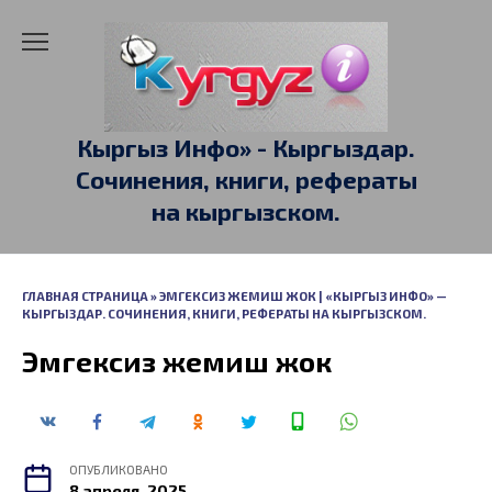
Перейти
к
содержанию
Кыргыз Инфо» - Кыргыздар.
Сочинения, книги, рефераты
на кыргызском.
ГЛАВНАЯ СТРАНИЦА
»
ЭМГЕКСИЗ ЖЕМИШ ЖОК | «КЫРГЫЗ ИНФО» —
КЫРГЫЗДАР. СОЧИНЕНИЯ, КНИГИ, РЕФЕРАТЫ НА КЫРГЫЗСКОМ.
Эмгексиз жемиш жок
ОПУБЛИКОВАНО
8 апреля, 2025