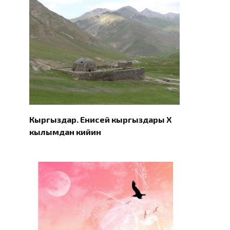
Кыргыздар. Eнисей кыргыздары X
кылымдан кийин