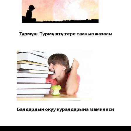
Турмуш. Турмушту терең таанып жазалы
Балдардын окуу куралдарына мамилеси