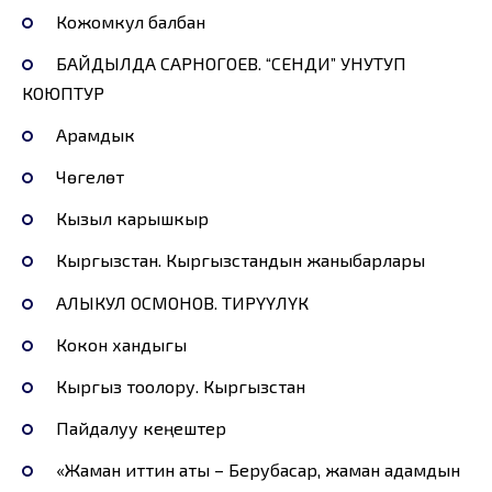
Кожомкул балбан
БАЙДЫЛДА САРНОГОЕВ. “СЕНДИ” УНУТУП
КОЮПТУР
Арамдык
Чөгелөтүү
Кызыл карышкыр
Кыргызстан. Кыргызстандын жаныбарлары
АЛЫКУЛ ОСМОНОВ. ТИРҮҮЛҮК
Кокон хандыгы
Кыргыз тоолору. Кыргызстан
Пайдалуу кеңештер
«Жаман иттин аты – Берубасар, жаман адамдын