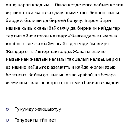
өкүнө карап калдым. …Ошол кезде мага дайым келип
жүрүшкөн эки жаш жазуучу эсиме түштү. Экөөнүн шыгы
бирдей, билими да бирдей болучу. Бирок бири
ишине кызыкканы байкалчу да, биринин кайдыгер
тартып ойноктогон көздөрү: «Жазгандарым жарык
көрбөсө эле жазбайм, агай», дегенди билдирчү.
Жылдар өттү. Иштер такталды. Жанагы ишине
кызыккан жаштын каламы такшалып калды. Берки
өз ишине кайдыгер азаматтын кайда жүргөнү азыр
белгисиз. Кейпи өз шыгын өзү асырабай, ал бечара
жемишсиз калган көрүнөт, ошо мен баккан жүзүмдөй…
Тукумду жакшыртуу
Топуракты түйүп кетүү