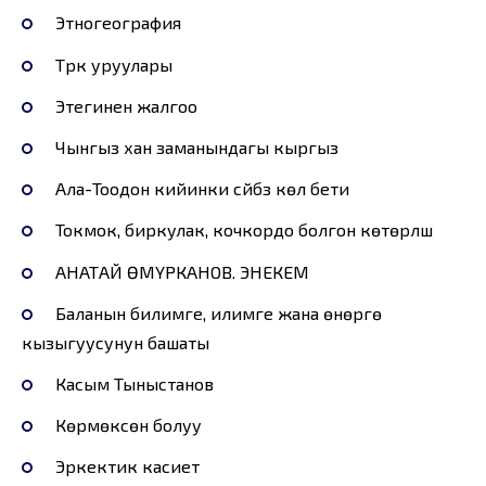
Этногеография
Түрк уруулары
Этегинен жалгоо
Чынгыз хан заманындагы кыргыз
Ала-Тоодон кийинки сүйүүбүз көл бети
Токмок, биркулак, кочкордо болгон көтөрүлүш
АНАТАЙ ӨМҮРКАНОВ. ЭНЕКЕМ
Баланын билимге, илимге жана өнөргө
кызыгуусунун башаты
Касым Тыныстанов
Көрмөксөн болуу
Эркектик касиет