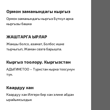
Ормон заманындагы кыргыз
Ормон заманындагы кыргыз Бүткүл арка
кыргызы башка
ЖАШТАРГА ЫРЛАР
Жакшы болсоң, азамат, Болбос ишке
тырчыгып, Жаман сөзгө барышпа.
Кыргыз тоолору. Кыргызстан
АДЫГИНЕТОО – Түркстан кырка тоосунун
түн.
Каардуу хан
Каардуу хан Илгери бир хан элине абдан
ырайымсыздык