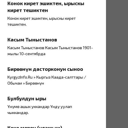
Конок кирет эшиктен, ырыскы
кирет тешиктен
Конок кирет эшиктен, ырыскы кирет
тешиктен.
Касым Тыныстанов
Касым Тыныстанов Касым Тыныстанов 1901-
жылы 10-сентябрда
Бирөөнүн дасторконун сыноо
KyrgyzInfo.Ru » Кыргыз Каада-салттары /
Обычаи » Бирөөнүн
Булбулдун ыры
Үнүмө ашык уккандар Үндү уулап
чыккандар.
Көкө мерен (уламыш)