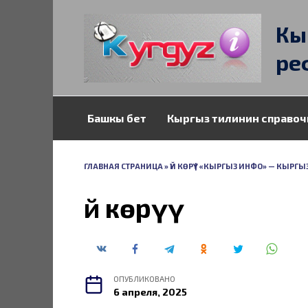
Перейти
к
Кы
содержанию
ре
Башкы бет
Кыргыз тилинин справоч
ГЛАВНАЯ СТРАНИЦА
»
ҮЙ КӨРҮҮ | «КЫРГЫЗ ИНФО» — КЫР
Үй көрүү
ОПУБЛИКОВАНО
6 апреля, 2025