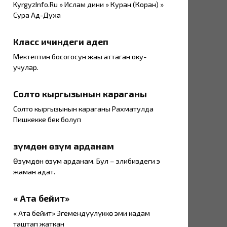
KyrgyzInfo.Ru » Ислам дини » Куран (Коран) »
Сура Ад-Духа
Класс ичиндеги адеп
Мектептин босогосун жаңы аттаган оку-
учулар.
Солто кыргызынын караганы
Солто кыргызынын караганы Рахматулда
Пишкекке бек болуп
Өзүмдөн өзүм арданам
Өзүмдөн өзүм арданам. Бул – элибиздеги эң
жаман адат.
« Ата бейит»
« Ата бейит» Эгемендүүлүккө эми кадам
таштап жаткан