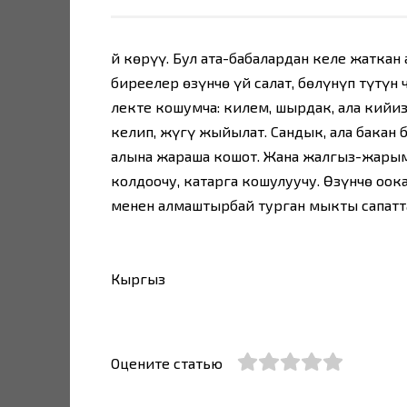
Үй көрүү. Бул ата-бабалардан келе жатка
биреелер өзүнчө үй салат, бөлүнүп түтүн
лекте кошумча: килем, шырдак, ала кийиз
келип, жүгү жыйылат. Сандык, ала бакан 
алына жараша кошот. Жана жалгыз-жарым
колдоочу, катарга кошулуучу. Өзүнчө оок
менен алмаштырбай турган мыкты сапатт
Кыргыз
Оцените статью