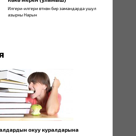
Илгери-илгери өткөн бир замандарда ушул
азыркы Нарын
я
алдардын окуу куралдарына