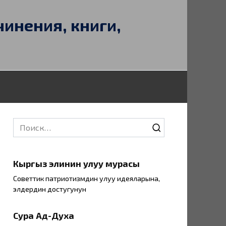
чинения, книги,
Search
for:
Кыргыз элинин улуу мурасы
Советтик патриотизмдин улуу идеяларына,
элдердин достугунун
Сура Ад-Духа