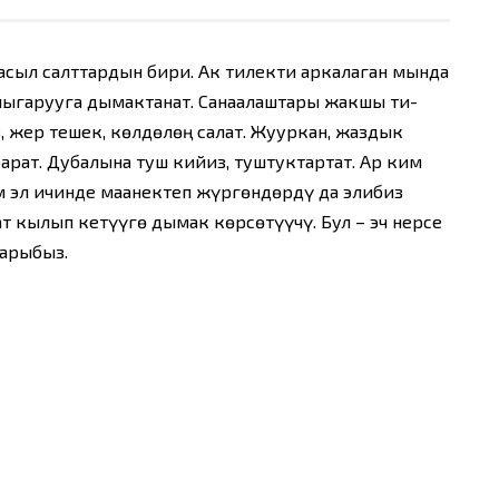
н асыл салттардын бири. Ак тилекти аркалаган мында
 чыгарууга дымактанат. Санаалаштары жакшы ти-
, жер тешек, көлдөлөң салат. Жууркан, жаздык
барат. Дубалына туш кийиз, туштуктартат. Ар ким
 эл ичинде маанектеп жүргөндөрдү да элибиз
ат кылып кетүүгө дымак көрсөтүүчү. Бул – эч нерсе
арыбыз.