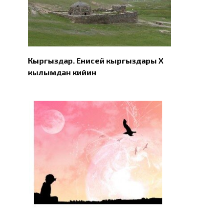
Кыргыздар. Eнисей кыргыздары X
кылымдан кийин