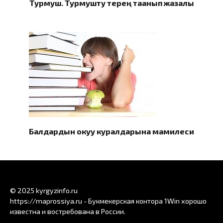
Турмуш. Турмушту терең таанып жазалы
Балдардын окуу куралдарына мамилеси
© 2025 kyrgyzinfo.ru
https://maprossiya.ru - Букмекерская контора 1Win хорошо
известна и востребована в России.