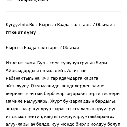
KyrgyzInfo.Ru » Кыргыз Каада-салттары / Обычаи »
Итке ит өлүмү
Кыргыз Каада-салттары / Обычаи
Итке ит өлүмү. Бул – терс түшүнүктөрүнүн бири.
Айрымдарды ит кыял дейт. Ал иттин
кабанактыгына, ичи тар адамдарга карата
айтылуусу. Өтмө мааниде, пенделерден элине-
жерине тынчтык бербөөчүлөр, оң аракеттерге тескери
мамиле кылуулары. Журт бу-зарлардын бардыгы,
акыры алар күнөөлөрүнө жараша жазаларын көрүүлөрүн
ит сымал тентип, каңгып жүрүүлөрү, «ташбаранга»
алуу-лары, ач белде, куу жондо бирөөлөр колдуу болуп