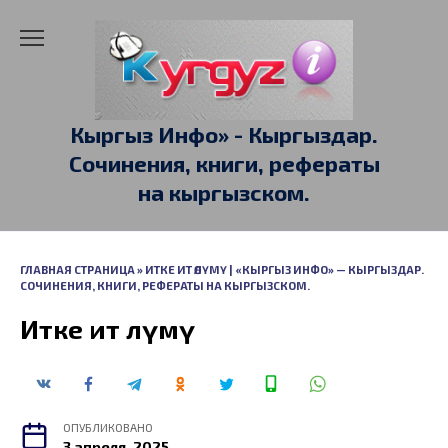
Перейти
к
содержанию
Кыргыз Инфо» - Кыргыздар.
Сочинения, книги, рефераты
на кыргызском.
ГЛАВНАЯ СТРАНИЦА
»
ИТКЕ ИТ ӨЛҮМҮ | «КЫРГЫЗ ИНФО» — КЫРГЫЗДАР.
СОЧИНЕНИЯ, КНИГИ, РЕФЕРАТЫ НА КЫРГЫЗСКОМ.
Итке ит өлүмү
ОПУБЛИКОВАНО
3 апреля, 2025