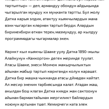
тартыптыр» — деп, армандуу обондун айдыңында
чыгарылган муңдуу күүнү муңканта тартты. Бул жолу
Датка карыя элдик, атактуу кыякчылардын жана
өзүнүн чыгарган күүлөрүнөн тартып берди. Алардын
бириненбири өткөн терең мазмундуу, ар кылдуу
программадагы чыгармалар экен.
Көрүнүктүү кыл кыякчы Шааке уулу Датка 1890-жылы
Алайкунун «Канкоргон» деген жеринде туулат.
Атасы Шааке, энеси Мончок жакырчылыктын
айынан жабыр тартып көрүнгөндүн колун карашат.
Датка бир жашка чыкканда атасы дүйнөдөн кайтат.
Ал жесир эненин тарбиясында калат. Атадан жаш,
акылдан бош клаган Датка күнүмдүк жан сактоонун
айынан бармактайынан жергиликтүү байлардын
коюнун артынан түшөт. Кемирчеги ката элек