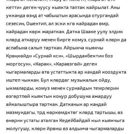
кетти» деген чуусу кыякта таптак кайрылат. Аны
укканда өзүңдү ат чабыштын арасында отургандай
сезесиң. Ошентип, ал эски күүгө кайрадан өмүр,
кайрадан көрк жараткан. Датка Шааке уулу элдик
күүлөрдү аткаруу менен бирге комуз, сурнай күүлөрүн да
аспабына салып тарткан. Айрыкча кыякчы
Күрөңкөйдүн «Сурнай күүсүн», «Шырдакбектин боз
жоргосун», «Каракүү», «Караөзгөй» деген
чыгармаларды өтө устаттыкта ар кандай кооздукта
иштеп чыккан. Бул күүлөрдөгү музыкалык ойду,
ыкмаларды, комуз менен сурнайдын темрлерин
өзгөртпөй кыяктын коңур добушуна ажардуу
айкалыштыра тарткан. Датканын ар каңдай
мазмундагы, түрдүү көркөмдүктөгү күүлөрдү тартышы, өз
өнөрүнүн устаты аталган Кедейбайдай кыл кыякчыга
жолугушу, күүлөрүн үйрөнүшү өз алдынча чыгармаларды