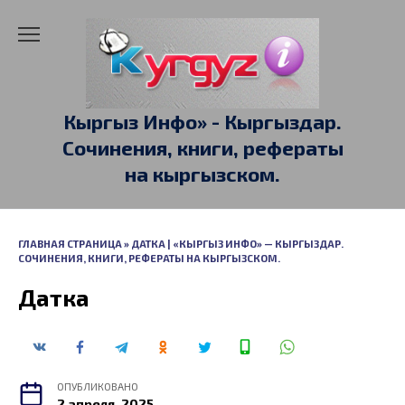
Перейти
к
содержанию
Кыргыз Инфо» - Кыргыздар.
Сочинения, книги, рефераты
на кыргызском.
ГЛАВНАЯ СТРАНИЦА
»
ДАТКА | «КЫРГЫЗ ИНФО» — КЫРГЫЗДАР.
СОЧИНЕНИЯ, КНИГИ, РЕФЕРАТЫ НА КЫРГЫЗСКОМ.
Датка
ОПУБЛИКОВАНО
2 апреля, 2025