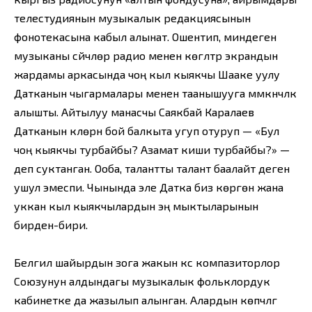
телестудиянын музыкалык редакциясынын
фонотекасына кабыл алынат. Ошентип, миндеген
музыканы сүйүүчүлөр радио менен көгүлтүр экрандын
жардамы аркасында чоң кыл кыякчы Шааке уулу
Датканын чыгармалары менен таанышууга мүмкүнчүлүк
алышты. Айтылуу манасчы Саякбай Каралаев
Датканын күүлөрүн бой балкыта угуп отуруп — «Бул
чоң кыякчы турбайбы? Азамат киши турбайбы?» —
деп суктанган. Ооба, талантты талант баалайт деген
ушул эмеспи. Чынында эле Датка биз көргөн жана
уккан кыл кыякчылардын эң мыктыларынын
бирден-бири.
Белгилүү шайырдын зога жакын күүсү компазиторлор
Союзунун алдындагы музыкалык фольклордук
кабинетке да жазылып алынган. Алардын көпчүлүгү