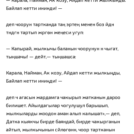
Байлап кетти ининди! —
деп чоорун тартканда таң эртең менен боз үйдүн
түндүгүн тартып жүргөн жеңеси угуп:
— Капырай, жылкычы баланын чоорунун үнү чыгат,
тыңшачы! — дейт,— тыңшашса:
Карала, Найман, Ак козу, Айдап кетти жылкыңды,
Байлап кетти иниңди! —
деп үч агасын жардамга чакырып жатканын дароо
билишет. Айылдагылар чогулушул барышып,
жылкыларды жоодон аман алып калышат»,— деп,
Датка кыякчы бирде баяндай, бирде чакырганын
айтып, жылкычынын сүйлөгөнүн, чоор тартканын