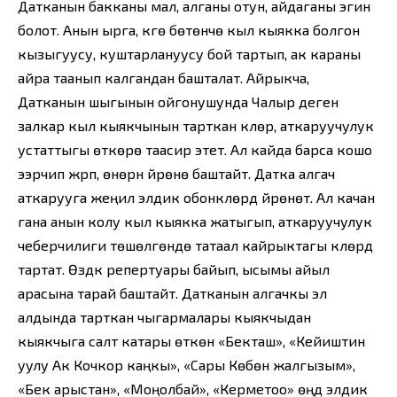
Датканын бакканы мал, алганы отун, айдаганы эгин
болот. Анын ырга, күүгө бөтөнчө кыл кыякка болгон
кызыгуусу, куштарлануусу бой тартып, ак караны
айра таанып калгандан башталат. Айрыкча,
Датканын шыгынын ойгонушунда Чалыр деген
залкар кыл кыякчынын тарткан күүлөрү, аткаруучулук
устаттыгы өткөрө таасир этет. Ал кайда барса кошо
ээрчип жүрүп, өнөрүн үйрөнө баштайт. Датка алгач
аткарууга жеңил элдик обонкүүлөрдү үйрөнөт. Ал качан
гана анын колу кыл кыякка жатыгып, аткаруучулук
чеберчилиги төшөлгөндө татаал кайрыктагы күүлөрдү
тартат. Өздүк репертуары байып, ысымы айыл
арасына тарай баштайт. Датканын алгачкы эл
алдында тарткан чыгармалары кыякчыдан
кыякчыга салт катары өткөн «Бекташ», «Кейиштин
уулу Ак Кочкор каңкы», «Сары Көбөн жалгызым»,
«Бек арыстан», «Моңолбай», «Керметоо» өңдүү элдик