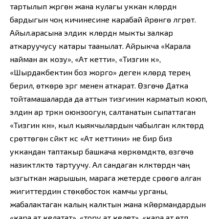
тартылып жүргөн жана кулагы уккан күүлөрдүн
бардыгын чоң кичинесине карабай үйрөнүүгө үлгүрөт.
Айыл.арасына элдик күүлөрдүн мыкты залкар
аткаруучусу катары таанылат. Айрыкча «Карала
найман ак козу», «Ат кетти», «Тизгин күү»,
«Шырдакбектин боз жорго» деген күүлөрдү терең
берилүү, өткөрө эргүү менен аткарат. Өзгөчө Датка
тойтамашаларда да аттын тизгинин карматып коюп,
элдин ар түркүн оюнзоогун, салтанатын сыпаттаган
«Тизгин күүнү», кыл кыякчылардын чабылган күлүктөрдү
сүрөттөгөн сүйүктүү күүсү «Ат кеттини» не бир биз
уккандан таптакыр башкача көркөмдүктө, өзгөчө
назиктүүлүктө тартуучу. Ал сандаган күлүктөрдүн чаң
ызгыткан жарышын, марага жетерде сүрөөгө алган
жигиттердин үстөкөбосток камчы урганы,
жабалактаган калың калктын жана күйөрмандардын
«кара ат келатат», «тору ат келет», «кара ат өтүп