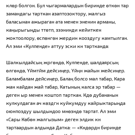
күүлөр болгон. Бул чыгармалардын биринде өткөн тар
замандагы тарткан азаптозоктору, жалгыз
баласынан ажыраган ата менен эненин арманы,
каңырыгыңды түтөтүп, зээнинди кейиткен
жоктоолору, өсүпөнгөн жердин кооздугу камтылган.
Ал эми «Кулпенде» аттуу эски күүнү тартканда:
Шалкылдайсың жүргөндө, Кулпенде, шалдаярсың
өлгөндө, Үйүмтүйүм дейсиңер, Үйүңүн жайын жейсиңер.
Баламбалам дейсиңер, Балаң болсо мал табар, Кара
жан кайдан жай табар, Катының калса эр табар —
деген ыр менен коштоп тарткан. Күүдө дубананын
кулкулдаган ач көздүгүн куйкумдуу кайрыктарыңда
оюнпоздуу шылдындоо мүнөзүндө тартат. Ал эми
«Сары Көбөн жалгызым» деген элдик күүнү
тартаардын алдында Датка: — «Күндөрдүн биринде