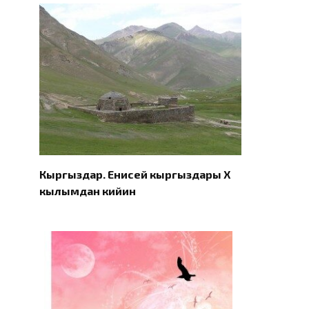
Кыргыздар. Eнисей кыргыздары X
кылымдан кийин