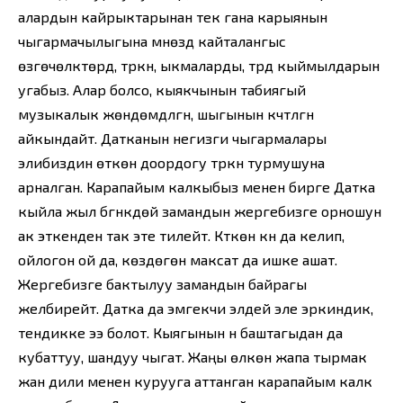
алардын кайрыктарынан тек гана карыянын
чыгармачылыгына мүнөздүү кайталангыс
өзгөчөлүктөрдү, түркүн, ыкмаларды, түрдүү кыймылдарын
угабыз. Алар болсо, кыякчынын табиягый
музыкалык жөндөмдүүлүгүн, шыгынын күчтүүлүгүн
айкындайт. Датканын негизги чыгармалары
элибиздин өткөн доордогу түркүн турмушуна
арналган. Карапайым калкыбыз менен бирге Датка
кыйла жыл бүгүнкүдөй замандын жергебизге орношун
ак эткен­ден так эте тилейт. Күткөн күн да келип,
ойлогон ой да, көздөгөн максат да ишке ашат.
Жергебизге бактылуу замандын байрагы
желбирейт. Датка да эмгекчи элдей эле эркиндик,
тендикке ээ болот. Кыягынын үнү баштагыдан да
кубаттуу, шандуу чыгат. Жаңы өлкөнү жапа тырмак
жан дили менен курууга аттанган карапайым калк