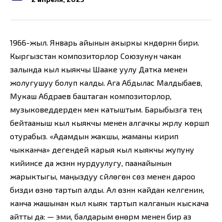
1966-жыл. Январь айынын акыркы күндөрүнүн бири.
Кыргызстан композиторлор Союзунун чакан
залында кыл кыякчы Шааке уулу Датка менен
жолугушуу болуп калды. Ага Абдылас Малдыбаев,
Мукаш Абдраев баштаган композиторлор,
музыковеддерден мен катыштым. Барыбызга тең
бейтааныш кыл кыякчы менен алгачкы жрлу көрүшүп
отурабыз. «Адамдын жакшы, жаманы кирип
чыкканча» дегендей карыя кыл кыякчы жупуну
кийинсе да жүзүнүн нурдуулугу, паанайынын
жарыктыгы, маңыздуу сүйлөгөн сөзү менен дароо
бизди өзүнө тартып алды. Ал өзүнүн кайдан келгенин,
канча жашынан кыл кыяк тартып калганын кыскача
айтты да: — эми, балдарым өнөрүм менен бир аз