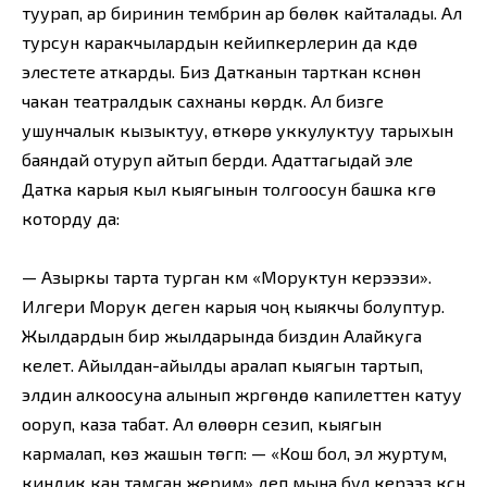
туурап, ар биринин тембрин ар бөлөк кайталады. Ал
турсун каракчылардын кейипкерлерин да күүдө
элестете аткарды. Биз Датканын тарткан күүсүнөн
чакан театралдык сахнаны көрдүк. Ал бизге
ушунчалык кызыктуу, өткөрө уккулуктуу тарыхын
баяндай отуруп айтып берди. Адаттагыдай эле
Датка карыя кыл кыягынын толгоосун башка күүгө
которду да:
— Азыркы тарта турган күүм «Моруктун керээзи».
Илгери Морук деген карыя чоң кыякчы болуптур.
Жылдардын бир жылдарында биздин Алайкуга
келет. Айылдан-айылды аралап кыягын тартып,
элдин алкоосуна алынып жүргөндө капилеттен катуу
ооруп, каза табат. Ал өлөөрүн сезип, кыягын
кармалап, көз жашын төгүп: — «Кош бол, эл журтум,
киндик кан тамган жерим» деп мына бул керээз күүсүн