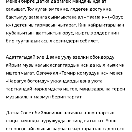
менен бирге Датка да эмгек майданында ат
салышат. Толкуган эмгекке, гүлдөгөн достукка,
бактылуу заманга сыймыктана ал «Наама күү» («Орус
күү») деген чыгармасын чыгарат. Күүнүн кайрыктарынан
кубанычтын, шаттыктын орус, кыргыз элдеринин
бир туугандык асыл сезимдери себилет.
Адаттагыдай эле Шааке уулу эзелки обондорду,
айрым музыкалык аспаптардын күүсүн да кыл кыяк үчүн
иштеп чыгат. Өзгөчө ал «Темир комуздун күүсү» менен
«Карагул ботомду» уккандарды өзүнө уюта
тарткандай көркөмдүктө иштеп, маңыздарына терең
музыкалык мазмун берип тартат.
Датка Совет бийлигинин алгачкы күнүнөн тартып
жаңы заманды курушууда активдүү катышат. Өзүнүн
өсүпөнгөн айылынын чарбасы чар тараптан гүлдөп өсүшү