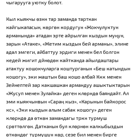
чыгарууга уютку болот.
Кыл кыякчы өзүнүн тар заманда тарткан
кайгыкапасын, көргөн кордугун «Жокчулуктун
арманында» атадан эрте айрылган кыздын муңун,
зарын «Атаке», «Жетим кыздын бей арманы», элине
адал эмгеги, айбаттуу эрдиги менен бел болгон
кедей жигит дүйнөдөн кайтканда айылдаштары
атактуу кошокчуларга коштурганын «Беш катындын
кошогу», эки жаштын баш кошо албай Күкүк менен
Зейнептей зар какшашкан армандуу ашыктыктарын
«Жусуп менен Зулайка» деген күүлөрүндө баяндайт. Ал
эми кыякчынвын «Сараң кыз», «Карынын байкорос
күүсү», «Эки кыздын алым сабак кошогу» деген
күүлөрүндө да өткөн замандагы түркүн турмуш
сүрөттөлгөн. Датканын бул күүлөрүнөн калкыбыздын
өткөндөгү турмушун көрүү, сезе билүү менен бирге