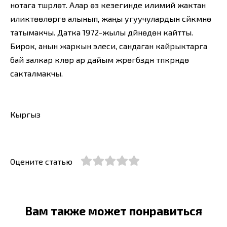
нотага түшүрүлөт. Алар өз кезегинде илимий жактан
иликтөөлөргө алынып, жаңы угуучулардын сүйкүмүнө
татымакчы. Датка 1972-жылы дүйнөдөн кайтты.
Бирок, анын жаркын элеси, сандаган кайрыктарга
бай залкар күүлөрү ар дайым жүрөгүбүздүн түпкүрүндө
сакталмакчы.
Кыргыз
Оцените статью
Вам также может понравиться