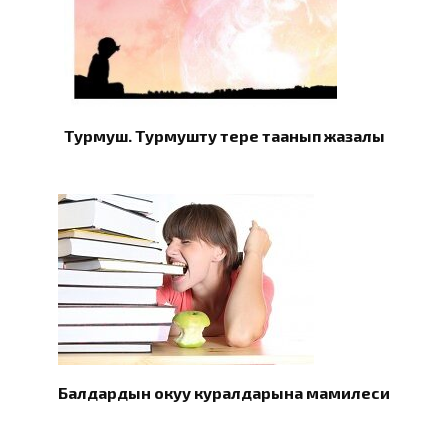
Турмуш. Турмушту терең таанып жазалы
Балдардын окуу куралдарына мамилеси