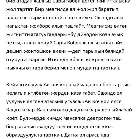
бир атадан жалгыз Сары Көбөн деген жигит алыска
жол тартат. Бир мезгилде ал жол жүрүп баратып
калың чытырман токойго кез келет. Ошондо аны
капыстан жолборс алып таштайт. Мезгилсиз өлгөн
жигнитти агатуугандары «бу дүйнөдөн көзүң ачык
кетти, атаны кокуй Сары Көбөн жалгызыбыз ай» —
дешип, жоктошкон экен» —деп, тарыхын баяндай
отуруп аткарган. Өткөндүн күбөсүн, көкүрөктүн күйүтүн
кыякчы өткөрө берилүү менен муңданта тарткан.
Кейиштин уулу Ак кочкор жаймада көк бөрү тартып
келатып күтүлбөгөн жерден каза табат. Ошондо эл
уулунун өлгөнүн атасына угузса: «Ак кочкор өлсө
Каңкым бар, Каңкым өлсө даңкым бар» деп ыйлабай
коёт. Бул жерде күнүмдүк мансапка дөөгүрсүгөн таш
боор атанын жандуу элесин көңүлдөн чыккыс
образдуулукта тарткан. Датка эл арасында