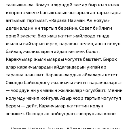
таанышкыла. Комуз күүлөрүндөй эле ар бир кыл кыяк
күүлөрүнүн эмнеге багышталып чыгарылган тарыхтары
айтылып тартылат. «Карала Найман, Ак козум»
деген элдик күүнү тартып берейин. Совет бийлиги
орной электе, бир жаш жигит жайлоодо түнүндө
жылкы кайтарып жүрсө, каракчы келип, анын колун
байлап, жылкыларын айдап кетмек болот.
Каракчылар жылкыларды чогулта баштайт. Бирок
алар каракчылардын айдагандарын укпай ар
тарапка качышат. Каракчылардын айлалары кетет.
Ошондо байлоодогу жылкычы жигит каракчыларга:
— чоордун үнүн укмайын жылкылар чогулбайт. Менин
колумду чечип койгула. Азыр чоор тартып чогултуп
берем — дейт, Каракчылар жигиттин колун
чечишет. Ошондо ал койнундагы чоорун ала коюп:
— Карала, Найман, Ак козу, Айдап кетти жылкынды.