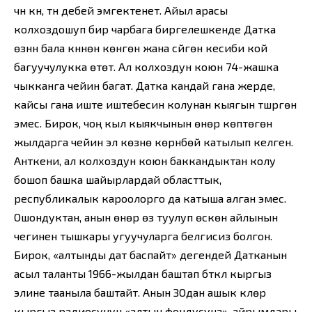
үчүн күн, түн дебей эмгектенет. Айыл арасы
колхоздошуп бир чарбага биргелешкенде Датка
өзүнүн бала күнүнөн көнгөн жана сүйгөн кесиби кой
багуучулукка өтөт. Ал колхоздун коюн 74-жашка
чыкканга чейин багат. Датка кандай гана жерде,
кайсы гана иште иштебесин колунан кыягын түшүргөн
эмес. Бирок, чоң кыл кыякчынын өнөрү көптөгөн
жылдарга чейин эл көзүнө көрүнбөй катылып келген.
Анткени, ал колхоздун коюн баккандыктан колу
бошоп башка шайырлардай областтык,
республикалык кароолорго да катыша алган эмес.
Ошондуктан, анын өнөрү өзү туулуп өскөн айлынын
чегинен тышкары угуучуларга белгисиз болгон.
Бирок, «алтынды дат баспайт» дегендей Датканын
асыл таланты 1966-жылдан баштап бүткүл кыргыз
элине тааныла баштайт. Анын ЗОдан ашык күүлөрү
кыргыз радиосунун «алтын фондусуна», айрымдары