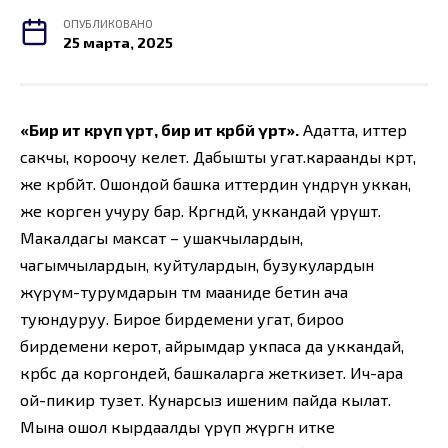
ОПУБЛИКОВАНО
25 марта, 2025
«Бир ит көрүп үрөт, бир ит көрбөй үрөт».
Адатта, иттер
сакчы, короочу келет. Дабышты угат.караанды көрөт,
же көрбөйт. Ошондой башка иттердин үндөрүн уккан,
же корген учуру бар. Көргөндөй, уккандай үрүшөт.
Макалдагы максат – ушакчылардын,
чагымчылардын, куйтулардын, бузукулардын
жүрүм-турумдарын өтмө мааниде бетин ача
туюндуруу. Бирое бирдемени угат, бироо
бирдемени керот, айрымдар укпаса да уккандай,
көрбөсө да коргондей, башкаларга жеткизет. Ич-ара
ой-пикир тузет. Кунарсыз ишеним пайда кылат.
Мына ошол кырдаалды үрүп жүргөн итке