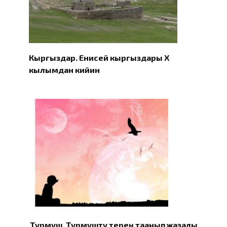
Кыргыздар. Eнисей кыргыздары X
кылымдан кийин
Турмуш. Турмушту терең таанып жазалы