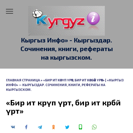
Перейти
к
содержанию
Кыргыз Инфо» - Кыргыздар.
Сочинения, книги, рефераты
на кыргызском.
ГЛАВНАЯ СТРАНИЦА
»
«БИР ИТ КӨРҮП ҮРӨТ, БИР ИТ КӨРБӨЙ ҮРӨТ» | «КЫРГЫЗ
ИНФО» — КЫРГЫЗДАР. СОЧИНЕНИЯ, КНИГИ, РЕФЕРАТЫ НА
КЫРГЫЗСКОМ.
«Бир ит көрүп үрөт, бир ит көрбөй
үрөт»