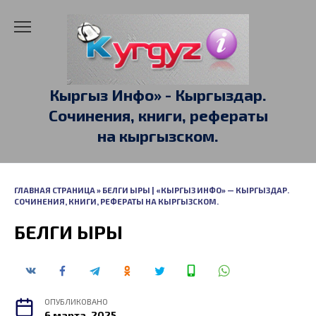
Перейти
к
содержанию
Кыргыз Инфо» - Кыргыздар.
Сочинения, книги, рефераты
на кыргызском.
ГЛАВНАЯ СТРАНИЦА
»
БЕЛГИ ЫРЫ | «КЫРГЫЗ ИНФО» — КЫРГЫЗДАР.
СОЧИНЕНИЯ, КНИГИ, РЕФЕРАТЫ НА КЫРГЫЗСКОМ.
БЕЛГИ ЫРЫ
ОПУБЛИКОВАНО
6 марта, 2025