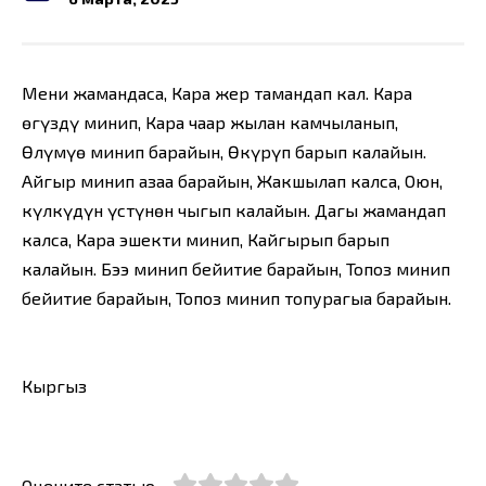
Мени жамандасаң, Кара жер тамандап кал. Кара
өгүздү минип, Кара чаар жылан камчыланып,
Өлүмүңө минип барайын, Өкүрүп барып калайын.
Айгыр минип азаңа барайын, Жакшылап калсаң, Оюн,
күлкүңдүн үстүнөн чыгып калайын. Дагы жамандап
калсаң, Кара эшекти минип, Кайгырып барып
калайын. Бээ минип бейитиңе барайын, Топоз минип
бейитиңе барайын, Топоз минип топурагыңа барайын.
Кыргыз
Оцените статью