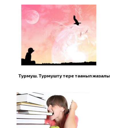
Турмуш. Турмушту терең таанып жазалы