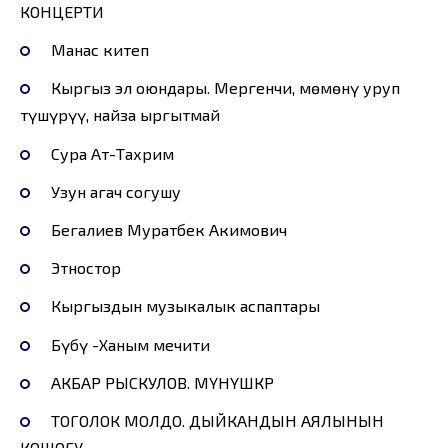
КОНЦЕРТИ
Манас китеп
Кыргыз эл оюндары. Мергенчи, мөмөнү уруп
түшүрүү, найза ыргытмай
Сура Ат-Тахрим
Узун агач согушу
Бегалиев Муратбек Акимович
Этностор
Кыргыздын музыкалык аспаптары
Бүбү -Ханым мечити
АКБАР РЫСКУЛОВ. МҮНҮШКӨР
ТОГОЛОК МОЛДО. ДЫЙКАНДЫН АЯЛЫНЫН
КОШОГУ