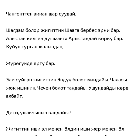
Чангенттен аккан шар суудай.
Шагдам болор жигиттин Шаага бербес эрки бар.
Алыстан келген душманга Арыстандай көркү бар.
Күйүп турган жалындап,
Жүрөгүндө өртү бар.
Эли сүйгөн жигиттин Эндүү болот маңдайы. Чаласы
жок ишинин, Чечен болот таңдайы. Ушундайды көрө
албайт,
Деги, ушакчынын кандайы?
Жигиттин иши эл менен, Элдин иши жер менен. Эл