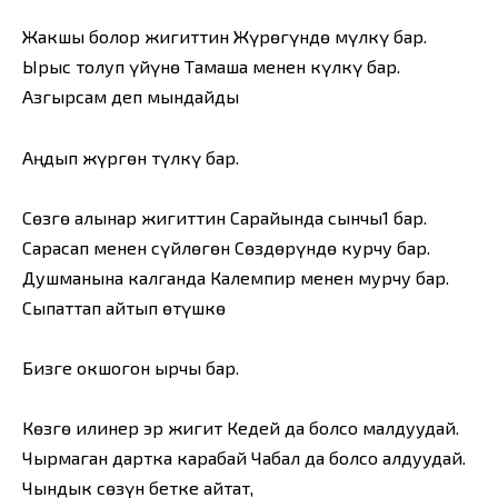
Жакшы болор жигиттин Жүрөгүндө мүлкү бар.
Ырыс толуп үйүнө Тамаша менен күлкү бар.
Азгырсам деп мындайды
Аңдып жүргөн түлкү бар.
Сөзгө алынар жигиттин Сарайында сынчы1 бар.
Сарасап менен сүйлөгөн Сөздөрүндө курчу бар.
Душманына калганда Калемпир менен мурчу бар.
Сыпаттап айтып өтүшкө
Бизге окшогон ырчы бар.
Көзгө илинер эр жигит Кедей да болсо малдуудай.
Чырмаган дартка карабай Чабал да болсо алдуудай.
Чындык сөзүн бетке айтат,