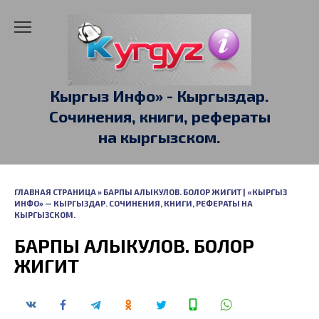
Перейти
к
содержанию
Кыргыз Инфо» - Кыргыздар.
Сочинения, книги, рефераты
на кыргызском.
ГЛАВНАЯ СТРАНИЦА
»
БАРПЫ АЛЫКУЛОВ. БОЛОР ЖИГИТ | «КЫРГЫЗ
ИНФО» — КЫРГЫЗДАР. СОЧИНЕНИЯ, КНИГИ, РЕФЕРАТЫ НА
КЫРГЫЗСКОМ.
БАРПЫ АЛЫКУЛОВ. БОЛОР
ЖИГИТ