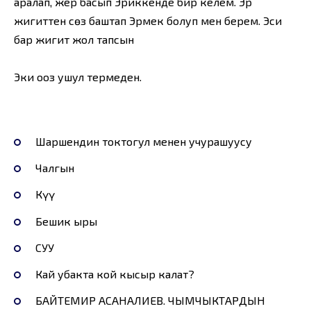
аралап, жер басып Эриккенде бир келем. Эр
жигиттен сөз баштап Эрмек болуп мен берем. Эси
бар жигит жол тапсын
Эки ооз ушул термеден.
Шаршендин токтогул менен учурашуусу
Чалгын
Күү
Бешик ыры
СУУ
Кай убакта кой кысыр калат?
БАЙТЕМИР АСАНАЛИЕВ. ЧЫМЧЫКТАРДЫН