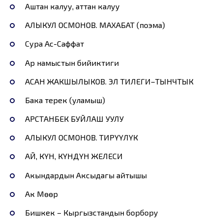
Аштан калуу, аттан калуу
АЛЫКУЛ ОСМОНОВ. МАХАБАТ (поэма)
Сура Ас-Саффат
Ар намыстын бийиктиги
АСАН ЖАКШЫЛЫКОВ. ЭЛ ТИЛЕГИ–ТЫНЧТЫК
Бака терек (уламыш)
АРСТАНБЕК БУЙЛАШ УУЛУ
АЛЫКУЛ ОСМОНОВ. ТИРҮҮЛҮК
АЙ, КҮН, КҮНДҮН ЖЕЛЕСИ
Акындардын Аксыдагы айтышы
Ак Мөөр
Бишкек – Кыргызстандын борбору