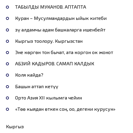
ТАБЫЛДЫ МУКАНОВ. АПТАПТА
Куран – Мусулмандардын ыйык китеби
Өзү алдамчы адам башкаларга ишенбейт
Кыргыз тоолору. Кыргызстан
Эне көргөн тон бычат, ата коргон ок жонот
АБЗИЙ КАДЫРОВ. САМАП КАЛДЫК
Коля кайда?
Башын аттап кетүү
Орто Азия ХII кылымга чейин
«Төө кыядан өткен соң, оо, дегени курусун»
Кыргыз