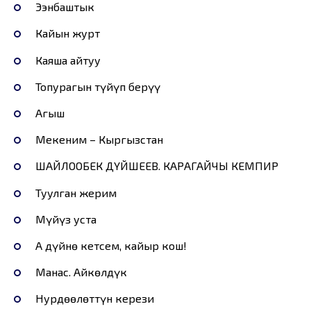
Ээнбаштык
Кайын журт
Каяша айтуу
Топурагын түйүп берүү
Агыш
Мекеним – Кыргызстан
ШАЙЛООБЕК ДҮЙШЕЕВ. КАРАГАЙЧЫ КЕМПИР
Туулган жерим
Мүйүз уста
А дүйнө кетсем, кайыр кош!
Манас. Айкөлдүк
Нурдөөлөттүн керези