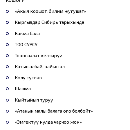
«Акыл коошот, билим жугушат»
Кыргыздар Cибирь тарыхында
Бакма бала
ТОО СУУСУ
Токонаалат келтирүү
Катын албай, кайын ал
Колу туткак
Шашма
Кыйтыйып туруу
«Атанын малы балага опо болбойт»
«Эмгектүү кулда чарчоо жок»