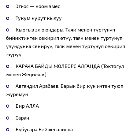
Этнос — коом эмес
Тукум курут кылуу
Кыргыз эл оюндары. Таяк менен түртүнүп
бийиктиктен секирип өтүү, таяк менен түртүнүп
узундукка секирүү, таяк менен түртүнүп секирип
жүрүү
КАРАЧА БАЙДЫ ЖОЛБОРС АЛГАНДА (Токтогул
менен Жеңижок)
Автандил Арабаев. Барын бир күн ичтен туюп
жүрөмүн
Бир АЛЛА
Сараң
Бүбүсара Бейшеналиева