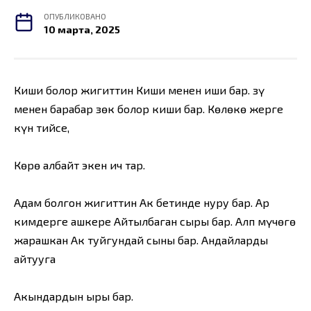
ОПУБЛИКОВАНО
10 марта, 2025
Киши болор жигиттин Киши менен иши бар. Өзү
менен барабар Өзөк болор киши бар. Көлөкө жерге
күн тийсе,
Көрө албайт экен ич тар.
Адам болгон жигиттин Ак бетинде нуру бар. Ар
кимдерге ашкере Айтылбаган сыры бар. Алп мүчөгө
жарашкан Ак туйгундай сыны бар. Андайларды
айтууга
Акындардын ыры бар.