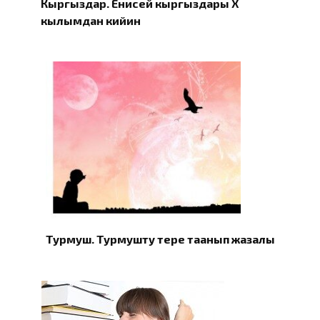
Кыргыздар. Eнисей кыргыздары X
кылымдан кийин
Турмуш. Турмушту терең таанып жазалы