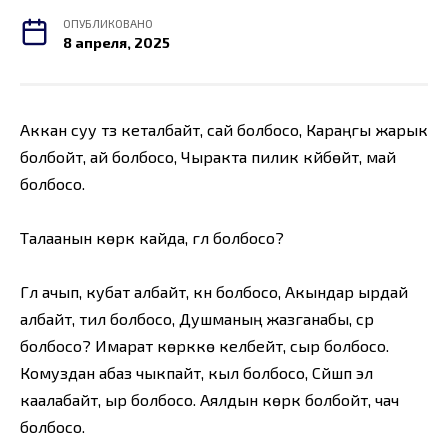
ОПУБЛИКОВАНО
8 апреля, 2025
Аккан суу түз кеталбайт, сай болбосо, Караңгы жарык
болбойт, ай болбосо, Чыракта пилик күйбөйт, май
болбосо.
Талаанын көркү кайда, гүл болбосо?
Гүл ачып, кубат албайт, күн болбосо, Акындар ырдай
албайт, тил болбосо, Душманың жазганабы, сүр
болбосо? Имарат көрккө келбейт, сыр болбосо.
Комуздан абаз чыкпайт, кыл болбосо, Сүйүшүп эл
каалабайт, ыр болбосо. Аялдын көркү болбойт, чач
болбосо.