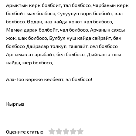
Арыктын көркү болбойт, тал болбосо, Чарбанын көркү
болбойт мал болбосо, Сулуунун көркү болбойт, кал
болбосо. Өрдөк, каз кайда конот көл болбосо,
Мөмөлүү дарак болбойт, чөл болбосо. Арчанын саясы
жок, шак болбосо, Булбул куш кайда сайрайт, бак
болбосо Дайралар толкуп, ташпайт, сел болбосо
Аргымак ат арыбайт, бел болбосо, Дыйканга түшүм
кайда, жер болбосо,
Ала-Тоо көрккө келбейт, эл болбосо!
Кыргыз
Оцените статью