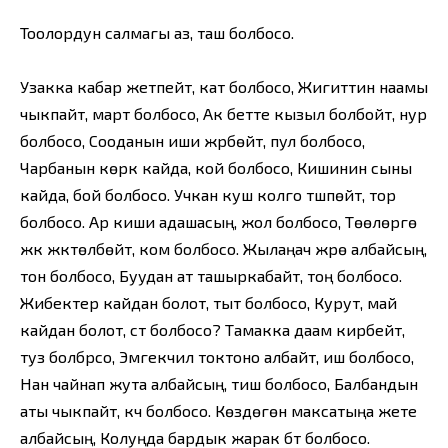
Тоолордун салмагы аз, таш болбосо.
Узакка кабар жетпейт, кат болбосо, Жигиттин наамы
чыкпайт, март болбосо, Ак бетте кызыл болбойт, нур
болбосо, Сооданын иши жүрбөйт, пул болбосо,
Чарбанын көркү кайда, кой болбосо, Кишинин сыны
кайда, бой болбосо. Учкан куш колго түшпөйт, тор
болбосо. Ар киши адашасың, жол болбосо, Төөлөргө
жүк жүктөлбөйт, ком болбосо. Жылаңач жүрө албайсың,
тон болбосо, Буудан ат ташыркабайт, тоң болбосо.
Жибектер кайдан болот, тыт болбосо, Курут, май
кайдан болот, сүт болбосо? Тамакка даам кирбейт,
туз болбрсо, Эмгекчил токтоно албайт, иш болбосо,
Нан чайнап жута албайсың, тиш болбосо, Балбандын
аты чыкпайт, күч болбосо. Көздөгөн максатыңа жете
албайсың, Колуңда бардык жарак бүт болбосо.