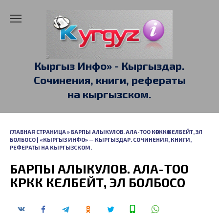
Перейти
к
содержанию
Кыргыз Инфо» - Кыргыздар.
Сочинения, книги, рефераты
на кыргызском.
ГЛАВНАЯ СТРАНИЦА
»
БАРПЫ АЛЫКУЛОВ. АЛА-ТОО КӨРККӨ КЕЛБЕЙТ, ЭЛ
БОЛБОСО | «КЫРГЫЗ ИНФО» — КЫРГЫЗДАР. СОЧИНЕНИЯ, КНИГИ,
РЕФЕРАТЫ НА КЫРГЫЗСКОМ.
БАРПЫ АЛЫКУЛОВ. АЛА-ТОО
КӨРККӨ КЕЛБЕЙТ, ЭЛ БОЛБОСО