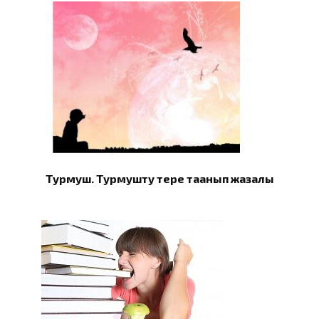
Турмуш. Турмушту терең таанып жазалы