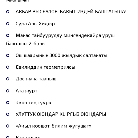
АКБАР РЫСКУЛОВ. БАКЫТ ИЗДЕЙ БАШТАГЫЛА!
Сура Аль-Хиджр
Манас тайбуурулду мингендекайра уруш
башташы 2-бөлүк
Ош шаарынын 3000 жылдык салтанаты
Евклиддин геометриясы
Дос жана тааныш
Ата журт
Экөө тең туура
УЛУТТУК ОЮНДАР КЫРГЫЗ ОЮНДАРЫ
«Акыл коошот, билим жугушат»
Каратегин