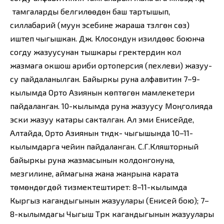
тамгаларды белгилөөдөн баш тартышып,
силлабарий (муун эсебине жараша түзүлгөн сөз)
иштеп чыгышкан. Дж. Клосондун изилдөөсү боюнча
согду жазуусунан тышкары гректердин кол
жазмага окшош ариби ортоперсия (пехлеви) жазуу-
су пайдаланылган. Байыркы руна алфавитин 7–9-
кылымда Орто Азиянын көптөгөн мамлекетери
пайдаланган. 10-кылымда руна жазуусу Моңголияда
эски жазуу катары сакталган. Ал эми Енисейде,
Алтайда, Орто Азиянын түндүк- чыгышында 10–11-
кылымдарга чейин пайдаланган. С.Г.Кляшторный
байыркы руна жазмасынын колдонгонуна,
мезгилине, аймагына жана жанрына карата
төмөндөгүдөй тизмектештирет: 8–11-кылымда
Кыргыз кагандыгынын жазуулары (Енисей бою); 7–
8-кылымдагы Чыгыш Түрк кагандыгынын жазуулары