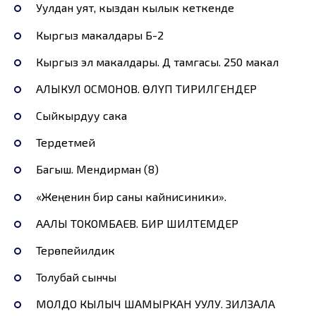
Уулдан уят, кыздан кылык кеткенде
Кыргыз макалдары Б-2
Кыргыз эл макалдары. Д тамгасы. 250 макал
АЛЫКУЛ ОСМОНОВ. ӨЛҮП ТИРИЛГЕНДЕР
Сыйкырдуу сака
Тердетмей
Багыш. Мендирман (8)
«Жеңенин бир саны кайнисиники».
ААЛЫ ТОКОМБАЕВ. БИР ШИЛТЕМДЕР
Терөпейилдик
Толубай сынчы
МОЛДО КЫЛЫЧ ШАМЫРКАН УУЛУ. ЗИЛЗАЛА