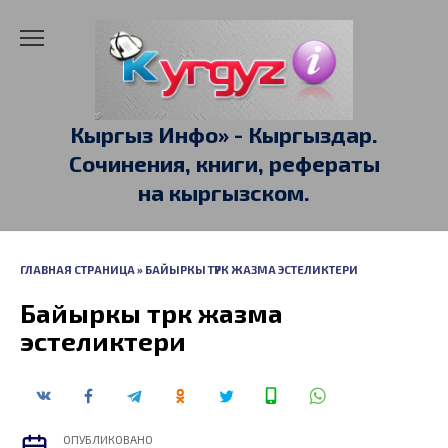
Перейти
к
содержанию
Кыргыз Инфо» - Кыргыздар.
Сочинения, книги, рефераты
на кыргызском.
ГЛАВНАЯ СТРАНИЦА
»
БАЙЫРКЫ ТҮРК ЖАЗМА ЭСТЕЛИКТЕРИ
Байыркы түрк жазма
эстеликтери
ОПУБЛИКОВАНО