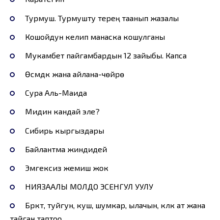
Турмуш. Турмушту терең таанып жазалы
Кошойдун келип манаска кошулганы
Мукамбет пайгамбардын 12 зайыбы. Капса
Өсүмдүк жана айлана-чөйрө
Сура Аль-Маида
Мидин кандай эле?
Сибирь кыргыздары
Байлантма жиндидей
Эмгексиз жемиш жок
НИЯЗААЛЫ МОЛДО ЭСЕНГУЛ УУЛУ
Бүркүт, туйгун, куш, шумкар, ылачын, күлүк ат жана
тайган таптоо