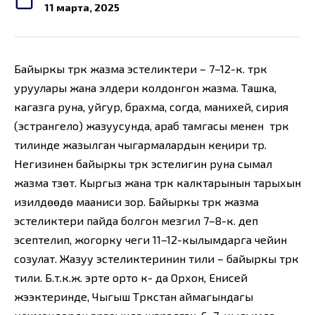
11 марта, 2025
Байыркы түрк жазма эстеликтери – 7–12-к. түрк
уруулары жана элдери колдонгон жазма. Ташка,
кагазга руна, уйгур, брахма, согда, манихей, сирия
(эстрангело) жазуусунда, араб тамгасы менен түрк
тилинде жазылган чыгармалардын кеңири түрү.
Негизинен байыркы түрк эстелигин руна сымал
жазма түзөт. Кыргыз жана түрк калктарынын тарыхын
изилдөөдө мааниси зор. Байыркы түрк жазма
эстеликтери пайда болгон мезгил 7–8-к. деп
эсептелип, жогорку чеги 11–12-кылымдарга чейин
созулат. Жазуу эстеликтеринин тили – байыркы түрк
тили. Б.т.к.ж. эрте орто к- да Орхон, Енисей
жээктеринде, Чыгыш Түркстан аймагындагы