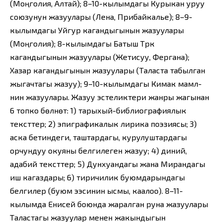
(Моңголия, Алтай); 8–10-кылымдагы Курыкан уруу
союзунун жазуулары (Лена, Прибайкалье); 8–9-
кылымдагы Уйгур кагандыгынын жазуулары
(Моңголия); 8-кылымдагы Батыш Түрк
кагандыгынын жазуулары (Жетисуу, Фергана);
Хазар кагандыгынын жазуулары (Таласта табылган
жыгачтагы жазуу); 9–10-кылымдагы Кимак мамл-
нин жазуулары. Жазуу эстеликтери жанры жагынан
6 топко бөлүнөт: 1) тарыхый-библиографиялык
тексттер; 2) эпиграфикалык лирика поэзиясы; 3)
аска бетиндеги, таштардагы, курулуштардагы
орчундуу окуяны белгилеген жазуу; 4) диний,
адабий тексттер; 5) Дунхуандагы жана Мирандагы
иш кагаздары; 6) тиричилик буюмдарындагы
белгилер (буюм ээсинин ысмы, каалоо). 8–11-
кылымда Енисей боюнда жаралган руна жазуулары
Таластагы жазуулар менен жакындыгын