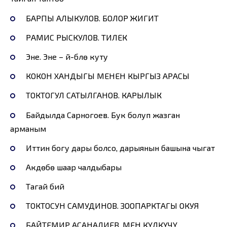
БАРПЫ АЛЫКУЛОВ. БОЛОР ЖИГИТ
РАМИС РЫСКУЛОВ. ТИЛЕК
Эне. Эне – үй-бүлө куту
КОКОН ХАНДЫГЫ МЕНЕН КЫРГЫЗ АРАСЫ
ТОКТОГУЛ САТЫЛГАНОВ. КАРЫЛЫК
Байдылда Сарногоев. Бук болуп жазган
арманым
Иттин богу дары болсо, дарыянын башына чыгат
Акдөбө шаар чалдыбары
Тагай бий
ТОКТОСУН САМУДИНОВ. ЗООПАРКТАГЫ ОКУЯ
БАЙТЕМИР АСАНАЛИЕВ. МЕН КҮЛКҮЧҮ