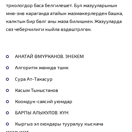
түркологдор баса белгилешет. Бул жазууларынын
мүнө-зүнө караганда атайын жазмакерлерден башка,
калктын бир бөлүгү аны жаза билишкен. Жазууларда
сөз чеберчилиги кыйла өздөштүрүлгөн.
АНАТАЙ ӨМҮРКАНОВ. ЭНЕКЕМ
Алгоритм жөнүндө түшүнүк
Сура Ат-Такасур
Касым Тыныстанов
Коомдук-саясий уюмдар
БАРПЫ АЛЫКУЛОВ. КҮН
Кыргыз эл оюндары тууралуу кыскача
маалымат