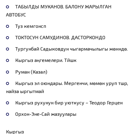
ТАБЫЛДЫ МУКАНОВ. БАЛОНУ ЖАРЫЛГАН
АВТОБУС
Туз кемгонсүп
ТОКТОСУН САМУДИНОВ. ДАСТОРКОНДО
Тургунбай Садыковдун чыгармачылыгы жөнүндө.
Кыргыз аңгемелери. Түйшүк
Руман (Казал)
Кыргыз эл оюндары. Мергенчи, мөмөнү уруп түшүрүү,
найза ыргытмай
Кыргыз рухунун бир уюткусу – Теодор Герцен
Орхон-Эне-Сай жазуулары
Кыргыз