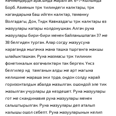
көчмөндөрдүн арасында жаралган. 6–7-кылымда
Борб. Азиянын түрк тилиндеги калктары, түрк
кагандарына баш ийген калктар, төмөнку
Волгадагы, Дон, Түндүк Кавказдагы түрк калктары өз
жазуулары катары колдонушкан. Алгач руна
жазуулары бири-бири менен байланышпаган 37 же
38 белгиден турган. Алар согду жазуусуна
караганда жыгачка жана ташка түшүргөнгө жакшы
ылайыкташкан. Руна жазмасы түрк тилинин
фонетикалык өзгөчөлүктөрүн так берген. Үнсүз
белгилер үндүү тамганын алды же арт жагына
келишине жараша эки түрдө, оңдон солду карай
горизонталдык абалда жазылган. ошондой эле тик
жазылган учурлары да кездешет. Руна жазуулары
гот же скандинавия руна жазуулары менен
салыштырылган. Руна жазуулары деп аталып
калышы ошол себептүү. Руна жазууларынын келип