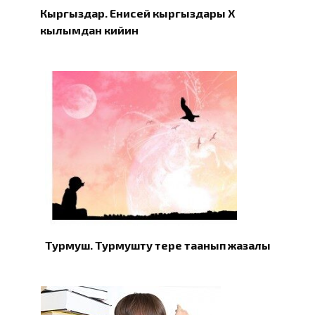
Кыргыздар. Eнисей кыргыздары X
кылымдан кийин
Турмуш. Турмушту терең таанып жазалы