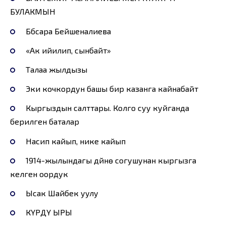
БУЛАКМЫН
Бүбүсара Бейшеналиева
«Ак ийилип, сынбайт»
Талаа жылдызы
Эки кочкордун башы бир казанга кайнабайт
Кыргыздын салттары. Колго суу куйганда
берилген баталар
Насип кайып, нике кайып
1914-жылындагы дүйнө согушунан кыргызга
келген оордук
Ысак Шайбек уулу
КҮРДҮ ЫРЫ