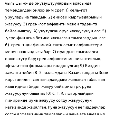
чыгышы ж- дө окумуштуулардын арасында
төмөндөгүдөй ойлор өкүм сүрөт: 1) кель-гот
урууларына таандык; 2) енисей кыргыздарынын
жазуусу; 3) грек-гот алфавити менен түздөн-түз
байланыштуу; 4) унутулган орус жазуусунун үлгүсү; 5)
угро-фин аска бетине жазылган тамгалардын үлгүсү;
6) грек, түндүк финикий, түштүк семит алфавиттери
менен жакындыгы бар; 7) ирандык тамгаларга
окшоштугу бар; грек алфавитинин византиялык,
эфталиттик формалары колдонулган; 9) Биздин
заманга чейин 8–5-кылымдагы Казакстандагы Эсик
көрүстөнүндөгү «алтын адамдын» жанынан табылган
күмүш идиш түбүндөгү жазуу байыркы түрк руна
жазуусунун башаты; 10) С. Г. Кляшторныйдын
пикиринде руна жазуусу согду жазуусунун
негизинде жаралган. Руна жазуусун негиздөөчүлөр
согду алфавитинин тамгаларын жана ага мүнөздүү үндүү