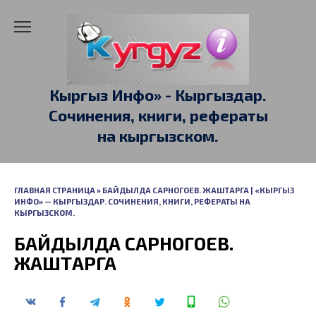
Перейти
к
содержанию
Кыргыз Инфо» - Кыргыздар.
Сочинения, книги, рефераты
на кыргызском.
ГЛАВНАЯ СТРАНИЦА
»
БАЙДЫЛДА САРНОГОЕВ. ЖАШТАРГА | «КЫРГЫЗ
ИНФО» — КЫРГЫЗДАР. СОЧИНЕНИЯ, КНИГИ, РЕФЕРАТЫ НА
КЫРГЫЗСКОМ.
БАЙДЫЛДА САРНОГОЕВ.
ЖАШТАРГА