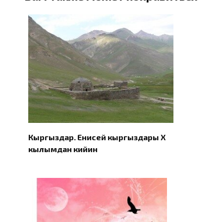
Кыргыздар. Eнисей кыргыздары X
кылымдан кийин