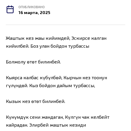
ОПУБЛИКОВАНО
16 марта, 2025
Жаштык кез жаңы кийимдей, Эскирсе калган
кийилбей. Боз улан бойдон турбассың
Болжолу өтөт билинбей.
Кыярса калбас күбүлбөй, Кырчын кез тоонун
гүлүндөй. Кыз бойдон дайым турбассың,
Кызык кез өтөт билинбей.
Күнүмдүк сени жандаган, Күлгүн чак келбейт
кайрадан. Элирбей жаштык кезиңди