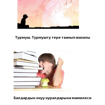
Турмуш. Турмушту терең таанып жазалы
Балдардын окуу куралдарына мамилеси