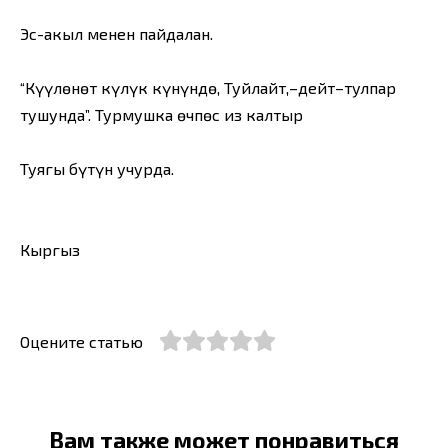
Эс-акыл менен пайдалан.
“Күүлөнөт күлүк күнүндө, Туйлайт,–дейт–тулпар
тушунда”. Турмушка өчпөс из калтыр
Туягың бүтүн учурда.
Кыргыз
Оцените статью
Вам также может понравиться