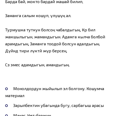
Барда бай, жокто бардай жашай билип,
Заманга салым кошуп, үлүшүң ал.
Турмушка туткун болсоң чабалдыгың, Көрө бил
жакшылыгын, жамандыгын. Адамга кылча болбой
арамдыгың, Заманга тоодой болсун адалдыгың.
Дүйнөдө тири өлүктөй жүрө берсең,
Сөз эмес адамдыгын, амандыгың.
Монолдордун жыйылып эл болгону. Кошумча
материал
Зарыпбектин убагында бугу, сарбагыш арасы
Манас. Чет-бээжин