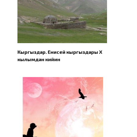
Кыргыздар. Eнисей кыргыздары X
кылымдан кийин