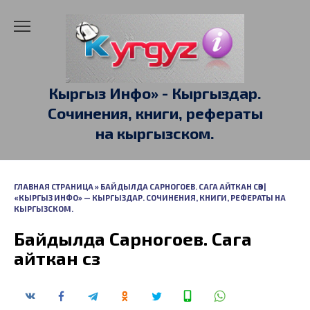
Перейти
к
содержанию
Кыргыз Инфо» - Кыргыздар.
Сочинения, книги, рефераты
на кыргызском.
ГЛАВНАЯ СТРАНИЦА
»
БАЙДЫЛДА САРНОГОЕВ. САГА АЙТКАН СӨЗ |
«КЫРГЫЗ ИНФО» — КЫРГЫЗДАР. СОЧИНЕНИЯ, КНИГИ, РЕФЕРАТЫ НА
КЫРГЫЗСКОМ.
Байдылда Сарногоев. Сага
айткан сөз