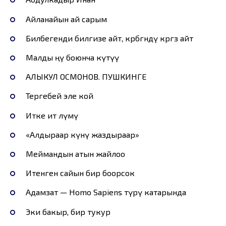
Айланайын ай сарым
Билбегенди билгизе айт, көрбөгөндү көргөзө айт
Малды өңү боюнча күтүү
АЛЫКУЛ ОСМОНОВ. ПУШКИНГЕ
Тергебей эле кой
Итке ит өлүмү
«Алдыраар күнү жаздыраар»
Меймандын атын жайлоо
Итенген сайын бир боорсок
Адамзат — Ноmо Sapiens түрү катарында
Эки бакыр, бир тукур