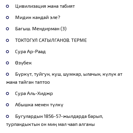
Цивилизация жана табият
Мидин кандай эле?
Багыш. Мендирман (3)
ТОКТОГУЛ САТЫЛГАНОВ. ТЕРМЕ
Сура Ар-Раад
Өзүбек
Бүркүт, туйгун, куш, шумкар, ылачын, күлүк ат
жана тайган таптоо
Сура Аль-Хиджр
Абышка менен түлкү
Бугулардын 1856-57-жылдарда барып,
турпандыктын он миң мал чаап алганы