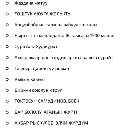
Жаздана жатуу
ТӨШТҮК АЮУГА ЖОЛУКТУ
Коңурбайдын таласка чабуул салганы
Кыргыз эл макалдары. Ж тамгасы 1500 макал
Сура Аль-Худжурат
Ажырашаар дос ээрдин арткы кашын сурайт
Тагдыр. Даректүү роман
Кызыл камчы
Бирөөнүн союлун көтөрүп
ТОКТОСУН САМУДИНОВ. БОЁК
БАР БОЛОЛУ, АГАЙЫН ЖУРТ!
АКБАР РЫСКУЛОВ. ЭЛЧИ ЖҮРДҮМ