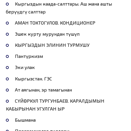
Кыргыздын каада-салттары. Аш жана ашты
берүүдөгү салттар
АМАН ТОКТОГУЛОВ. КОНДИЦИОНЕР
Эшек курту мурундан түшүп
КЫРГЫЗДЫН ЭЛИНИН ТУРМУШУ
Пантүркизм
Эки улак
Кыргызстан. ГЭС
Ат аягынан, эр тамагынан
СҮЙӨРКУЛ ТУРГУНБАЕВ. КАРАЛДЫМЫН
КАБЫРЫНАН УГУЛГАН ЫР
Бышмана
Программалоо тилдери