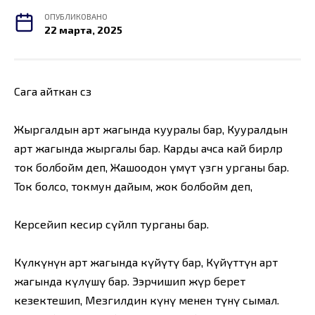
ОПУБЛИКОВАНО
22 марта, 2025
Сага айткан сөз
Жыргалдын арт жагында кууралы бар, Кууралдын
арт жагында жыргалы бар. Карды ачса кай бирөөлөр
ток болбойм деп, Жашоодон үмүт үзгөн урганы бар.
Ток болсо, токмун дайым, жок болбойм деп,
Керсейип кесир сүйлөп турганы бар.
Күлкүнүн арт жагында күйүтү бар, Күйүттүн арт
жагында күлүшү бар. Ээрчишип жүрө берет
кезектешип, Мезгилдин күнү менен түнү сымал.