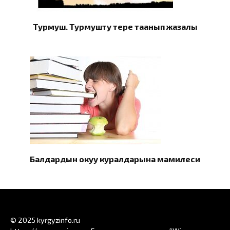
Турмуш. Турмушту терең таанып жазалы
Балдардын окуу куралдарына мамилеси
© 2025 kyrgyzinfo.ru