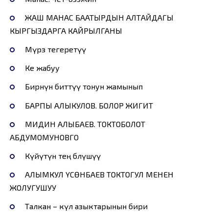
ЖАШ МАНАС БААТЫРДЫН АЛТАЙДАГЫ
КЫРГЫЗДАРГА КАЙРЫЛГАНЫ
Мүрзө тегеретүү
Кеө жабуу
Бирөөнүн биттүү тонун жамынып
БАРПЫ АЛЫКУЛОВ. БОЛОР ЖИГИТ
МИДИН АЛЫБАЕВ. ТОКТОБОЛОТ
АБДУМОМУНОВГО
Күйүтүн тең бөлүшүү
АЛЫМКУЛ ҮСӨНБАЕВ ТОКТОГУЛ МЕНЕН
ЖОЛУГУШУУ
Талкан – күл азыктарынын бири