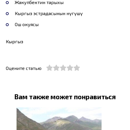
Жакупбектин тарыхы
Кыргыз эстрадасынын өнүгүшү
Ош окуясы
Кыргыз
Оцените статью
Вам также может понравиться