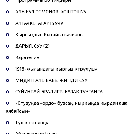
АЛЫКУЛ ОСМОНОВ. КОШТОШУУ
АЛГАЧКЫ АГАРТУУЧУ
Кыргыздын Кытайга качканы
ДАРЫЯ, СУУ (2)
Каратегин
1916-жылындагы кыргыз көтөрүлүшү
МИДИН АЛЫБАЕВ. ЖИНДИ СУУ
СҮЙҮНБАЙ ЭРАЛИЕВ. КАЗАК ТУУГАНГА
«Отузуңда «ордо» бузсаң, кыркыңда кырдан аша
албайсың»
Түп козголоңу
Абдулкадыр Инан