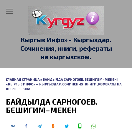
Перейти
к
содержанию
Кыргыз Инфо» - Кыргыздар.
Сочинения, книги, рефераты
на кыргызском.
ГЛАВНАЯ СТРАНИЦА
»
БАЙДЫЛДА САРНОГОЕВ. БЕШИГИМ–МЕКЕН |
«КЫРГЫЗ ИНФО» — КЫРГЫЗДАР. СОЧИНЕНИЯ, КНИГИ, РЕФЕРАТЫ НА
КЫРГЫЗСКОМ.
БАЙДЫЛДА САРНОГОЕВ.
БЕШИГИМ–МЕКЕН