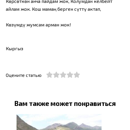
Көрсөткөн анча пайдам жок, Колумдан келбейт
айлам жок. Кош мамаң берген сүттү актап,
Көзүмдү жумсам арман жок!
Кыргыз
Оцените статью
Вам также может понравиться