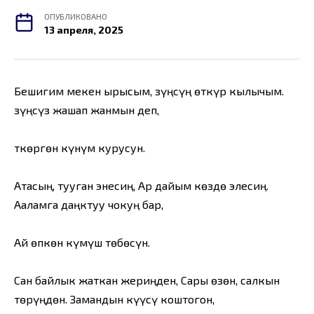
ОПУБЛИКОВАНО
13 апреля, 2025
Бешигим мекен ырысым, Өзүңсүң өткүр кылычым.
Өзүңсүз жашап жанмын деп,
Өткөргөн күнүм курусун.
Атасың, тууган энесиң, Ар дайым көздө элесиң.
Ааламга даңктуу чокуң бар,
Ай өпкөн күмүш төбөсүн.
Сан байлык жаткан жериңден, Сары өзөн, салкын
төрүңдөн. Замандын күүсү коштогон,