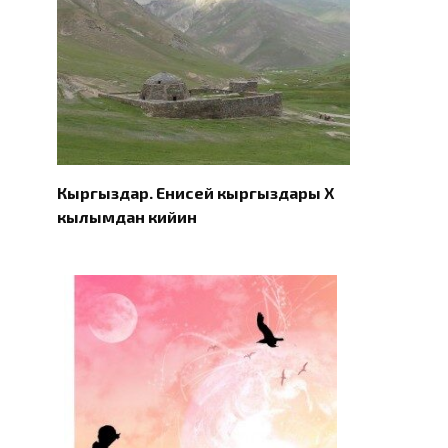
Кыргыздар. Eнисей кыргыздары X
кылымдан кийин