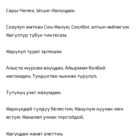
Сары-Челек, Ысык-Көлүңдөн.
Созулуп жаткан Соң-Көлүм, Соолбос алтын чөйчөгүм.
Көгүлтүр түбүн тиктесем,
Көрүнүп турат эртеңим.
Алыста жүрсөм өзүңдөн, Айырмам болбой
жетимден, Түндүктөн чыккан түрүлүп,
Түтүнүң учат көзүмдөн.
Көркүндөй гүлдүү белестин, Көңүлүм куунак мен
өстүм. Көкөлөп учкан торгойдой,
Көгүңдөн канат элеттиң.