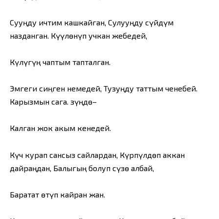
Сууңду ичтим кашкайган, Сулууңду сүйдүм
назданган. Күүлөнүп учкан жебедей,
Күлүгүң чаптым тапталган.
Эмгеги сиңген немедей, Тузуңду таттым ченебей.
Карызмын сага. Өзүңдө–
Калган жок акым кенедей.
Күч курап сансыз сайлардан, Күрпүлдөп аккан
дайраңдан, Балыгың болуп сүзө албай,
Баратат өтүп кайран жан.