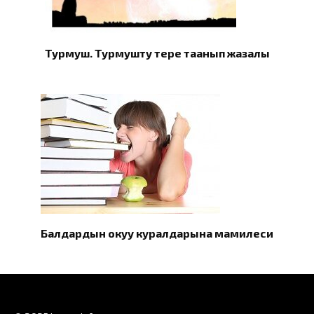
Турмуш. Турмушту терең таанып жазалы
Балдардын окуу куралдарына мамилеси