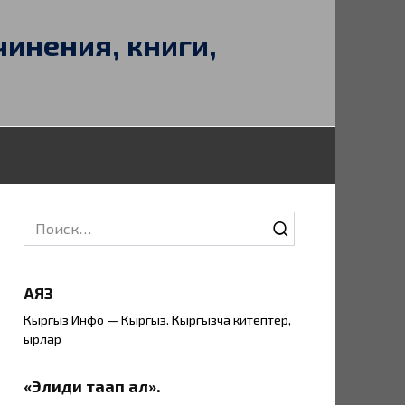
чинения, книги,
Search
for:
АЯЗ
Кыргыз Инфо — Кыргыз. Кыргызча китептер,
ырлар
«Элиңди таап ал».