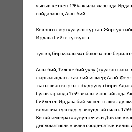
чыгып кеткен. 1764-жылы жазында Ирдана 
пайдаланып, Ажы бий
Коконго жортуул уюштурган. Жортуул ийг
Ирдана бийге туткунга
түшкөн, бир маалымат боюнча коё берилге
Ажы бий, Тилеке бий уулу (туулган жана 
жарымындагы сая-сий ишмер; Алай-Ферг
катышкан кыргыз төбөлдөрүнүн бири. Ады
булактарында 1759-жылы июнь айында Ажы
бийлеген Ирдана бий менен тышкы душма
келишим түзгөндүгү жөнүндө айтылат. 17
Кытай императорунун элчиси Доктан кели
дипломатиялык жана соода-сатык келиши