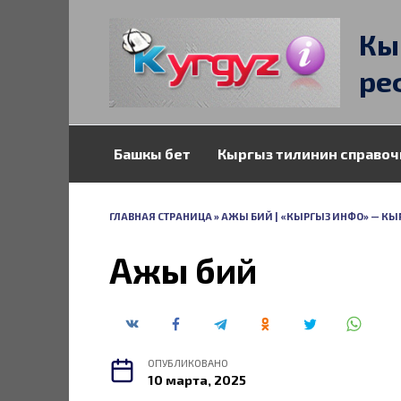
Перейти
к
Кы
содержанию
ре
Башкы бет
Кыргыз тилинин справоч
ГЛАВНАЯ СТРАНИЦА
»
АЖЫ БИЙ | «КЫРГЫЗ ИНФО» — КЫ
Ажы бий
ОПУБЛИКОВАНО
10 марта, 2025