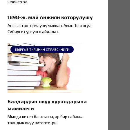
жоокер эл.
1898-ж. май Анжиян көтөрүлүшү
Анжыян көтөрүлүшү чыккан. Акын Токтогул
Сибирге сүргүнгө айдалат.
КЫРГЫЗ ТИЛИНИН СПРАВОЧНИГИ
Балдардын окуу куралдарына
мамилеси
Мында китеп баштыкка, ар бир сабакка
таандык окуу китепте-ри