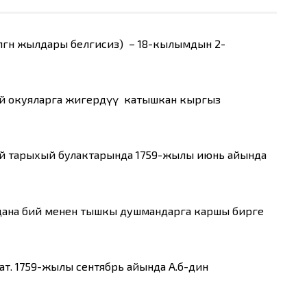
өлгөн жылдары белгисиз) – 18-кылымдын 2-
ий окуяларга жигердүү катышкан кыргыз
ай тарыхый булактарында 1759-жылы июнь айында
рдана бий менен тышкы душмандарга каршы бирге
ат. 1759-жылы сентябрь айында А.б-дин