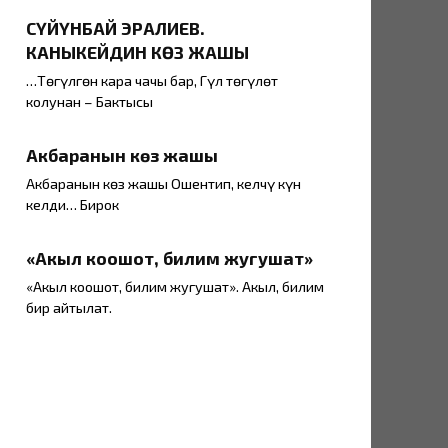
СҮЙҮНБАЙ ЭРАЛИЕВ.
КАНЫКЕЙДИН КӨЗ ЖАШЫ
…Төгүлгөн кара чачы бар, Гүл төгүлөт
колунан – Бактысы
Акбаранын көз жашы
Акбаранын көз жашы Ошентип, келчү күн
келди… Бирок
«Акыл коошот, билим жугушат»
«Акыл коошот, билим жугушат». Акыл, билим
бир айтылат.