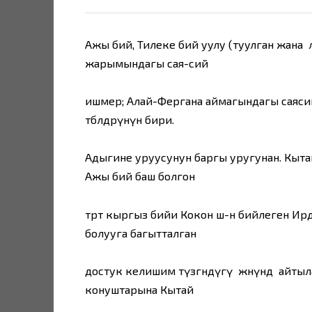
Ажы бий, Тилеке бий уулу (туулган жана 
жарымындагы сая-сий
ишмер; Алай-Фергана аймагындагы саяс
төбөлдөрүнүн бири.
Адыгине уруусунун баргы уругунан. Кыт
Ажы бий баш болгон
төрт кыргыз бийи Кокон ш-н бийлеген И
болууга багытталган
достук келишим түзгөндүгү жөнүндө айтыл
конуштарына Кытай