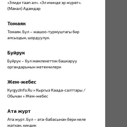
«Элиңди таап ал». «Эл ичинде эр жүрөт».
(Макал) Адамдар
Томаяк
Томаяк. Бул – жашоо-турмуштагы бир
алсыздык, шордуулук.
Буйрук
Буйрук – бул мамлекеттик башкаруу
органдарынын жетекчилери
Жем-жебес
KyrgyzInfo.Ru » Кыргыз Каада-салттары /
Обычаи » Жем-жебес
Ата журт
Ата журт. Бул – ата-бабасынан бери келе
жаткан, киндик