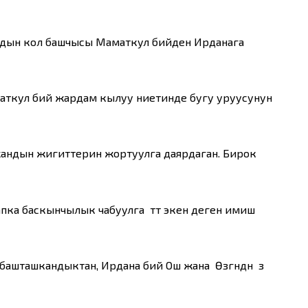
рдын кол башчысы Маматкул бийден Ирданага
маткул бий жардам кылуу ниетинде бугу уруусунун
жандын жигиттерин жортуулга даярдаган. Бирок
пка баскынчылык чабуулга өтөт экен деген имиш
шташкандыктан, Ирдана бий Ош жана Өзгөндөн өз