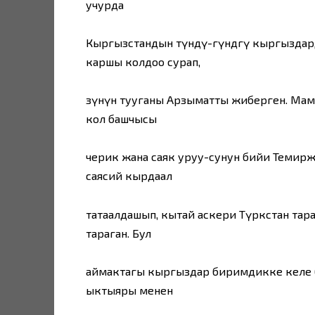
учурда
Кыргызстандын түндү-гүндөгү кыргызда
каршы колдоо сурап,
өзүнүн тууганы Арзыматты жиберген. Ма
кол башчысы
черик жана саяк уруу-сунун бийи Темир
саясий кырдаал
татаалдашып, кытай аскери Түркстан тара
тараган. Бул
аймактагы кыргыздар биримдикке келе ба
ыктыяры менен