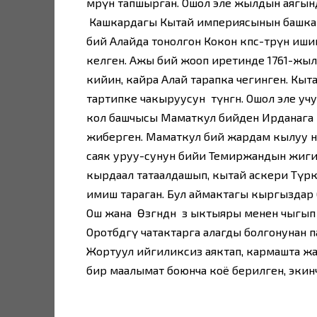
мөөрүн тапшырган. Ошол эле жылдын аягын
Кашкардагы Кытай империясынын башкар
бий Алайда тонолгон Кокон көпөс-төрүн иш
келген. Ажы бий жооп иретинде 1761-жы
кийин, кайра Алай тарапка чегинген. Кыт
тартипке чакыруусун өтүнгөн. Ошол эле 
кол башчысы Маматкул бийден Ирданага 
жиберген. Маматкул бий жардам кылуу н
саяк уруу-сунун бийи Темиржандын жиги
кырдаал татаалдашып, кытай аскери Түркс
имиш тараган. Бул аймактагы кыргыздар
Ош жана Өзгөндөн өз ыктыяры менен чыгы
Оротөбөдөгү чатактарга алагды болгонуна
Жортуул ийгиликсиз аяктап, кармашта жар
бир маалымат боюнча коё берилген, экин