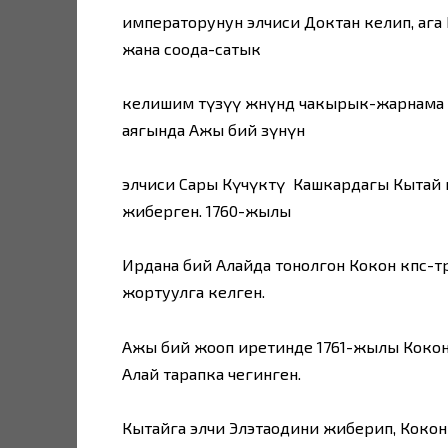
императорунун элчиси Доктан келип, аг
жана соода-сатык
келишим түзүү жөнүндө чакырык-жарнама 
аягында Ажы бий өзүнүн
элчиси Сары Күчүктү Кашкардагы Кытай
жиберген. 1760-жылы
Ирдана бий Алайда тонолгон Кокон көпөс-т
жортуулга келген.
Ажы бий жооп иретинде 1761-жылы Кокон
Алай тарапка чегинген.
Кытайга элчи Элэтаодини жиберип, Кокон 