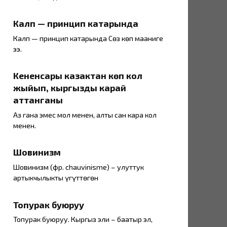
Калп — принцип катарында
Калп — принцип катарында Сөз көп мааниге
ээ.
Кененсары казактан көп кол
жыйып, кыргызды карай
аттанганы
Аз гана эмес мол менен, алты сан кара кол
менен.
Шовинизм
Шовинизм (фр. chauvinisme) – улуттук
артыкчылыкты үгүттөгөн
Топурак буюруу
Топурак буюруу. Кыргыз эли – баатыр эл,