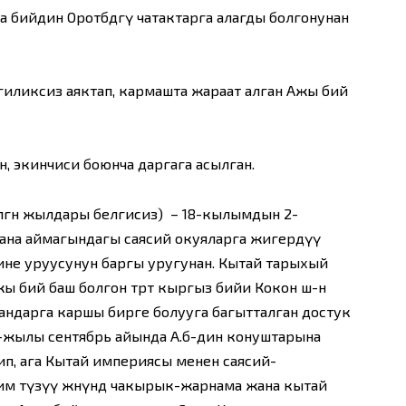
бийдин Оротөбөдөгү чатактарга алагды болгонунан
иликсиз аяктап, кармашта жараат алган Ажы бий
н, экинчиси боюнча даргага асылган.
өлгөн жылдары белгисиз) – 18-кылымдын 2-
ана аймагындагы саясий окуяларга жигердүү
гине уруусунун баргы уругунан. Кытай тарыхый
 бий баш болгон төрт кыргыз бийи Кокон ш-н
ндарга каршы бирге болууга багытталган достук
59-жылы сентябрь айында А.б-дин конуштарына
п, ага Кытай империясы менен саясий-
м түзүү жөнүндө чакырык-жарнама жана кытай