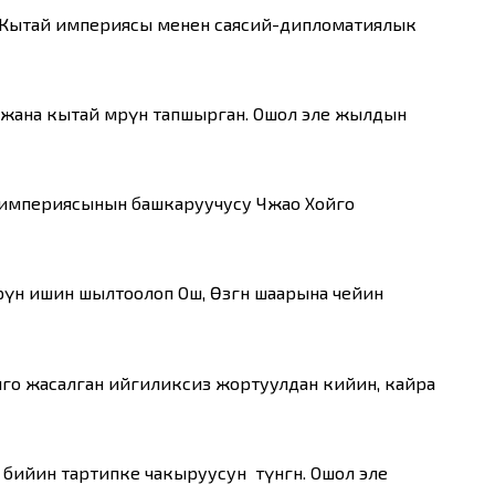
а Кытай империясы менен саясий-дипломатиялык
жана кытай мөөрүн тапшырган. Ошол эле жылдын
 империясынын башкаруучусу Чжао Хойго
өрүн ишин шылтоолоп Ош, Өзгөн шаарына чейин
го жасалган ийгиликсиз жортуулдан кийин, кайра
бийин тартипке чакыруусун өтүнгөн. Ошол эле