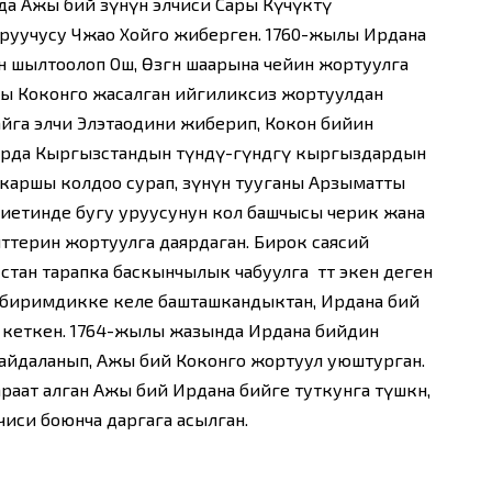
да Ажы бий өзүнүн элчиси Сары Күчүктү
уучусу Чжао Хойго жиберген. 1760-жылы Ирдана
ин шылтоолоп Ош, Өзгөн шаарына чейин жортуулга
лы Коконго жасалган ийгиликсиз жортуулдан
айга элчи Элэтаодини жиберип, Кокон бийин
учурда Кыргызстандын түндү-гүндөгү кыргыздардын
каршы колдоо сурап, өзүнүн тууганы Арзыматты
иетинде бугу уруусунун кол башчысы черик жана
ттерин жортуулга даярдаган. Бирок саясий
тан тарапка баскынчылык чабуулга өтөт экен деген
 биримдикке келе башташкандыктан, Ирдана бий
п кеткен. 1764-жылы жазында Ирдана бийдин
н пайдаланып, Ажы бий Коконго жортуул уюштурган.
аат алган Ажы бий Ирдана бийге туткунга түшкөн,
чиси боюнча даргага асылган.