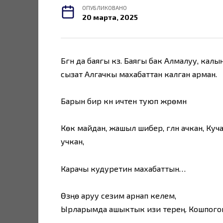
ОПУБЛИКОВАНО
20 марта, 2025
Бүгүн да баягы күз. Баягы бак Алмалуу, ка
сызат Алгачкы махабаттан калган арман.
Барын бир күн ичтен туюп жүрөмүн
Көк майдан, жашыл шибер, гүлүн ачкан, Куч
учкан,
Карачы кудуретин махабаттын…
Өзүңө аруу сезим арнап келем,
Ырларымда ашыктык изи терең. Кошпого