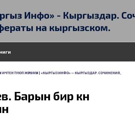
ргыз Инфо» - Кыргыздар. Со
фераты на кыргызском.
ниги
Н ИЧТЕН ТУЮП ЖҮРӨМҮН | «КЫРГЫЗ ИНФО» — КЫРГЫЗДАР. СОЧИНЕНИЯ,
. Барын бир күн
үн