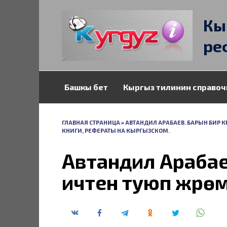
Перейти
к
Кы
содержанию
ре
Башкы бет
Кыргыз тилинин справоч
ГЛАВНАЯ СТРАНИЦА
»
АВТАНДИЛ АРАБАЕВ. БАРЫН БИР КҮ
КНИГИ, РЕФЕРАТЫ НА КЫРГЫЗСКОМ.
Автандил Арабаев
ичтен туюп жүрөм