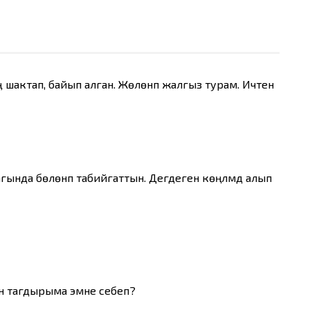
лыӊ шактап, байып алган. Жөлөнүп жалгыз турам. Ичтен
агында бөлөнүп табийгаттын. Дегдеген көңүлүмдү алып
н тагдырыма эмне себеп?