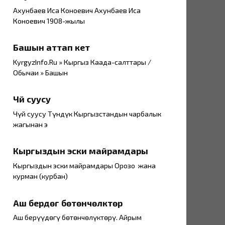
Ахунбаев Иса Коноевич Ахунбаев Иса
Коноевич 1908-жылы
Башын аттап кетүү
KyrgyzInfo.Ru » Кыргыз Каада-салттары /
Обычаи » Башын
Чүй суусу
Чүй суусу Түндүк Кыргызстандын чарбалык
жагынан эң
Кыргыздын эски майрамдары
Кыргыздын эски майрамдары Орозо жана
курман (курбан)
Аш берүүдөгү бөтөнчөлүктөрү
Аш берүүдөгү бөтөнчөлүктөрү. Айрым