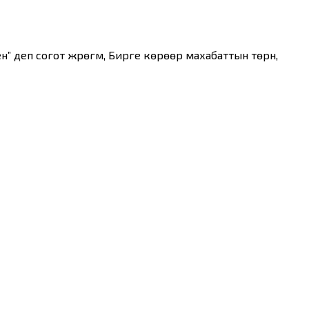
сен” деп согот жүрөгүм, Бирге көрөөр махабаттын төрүнү,