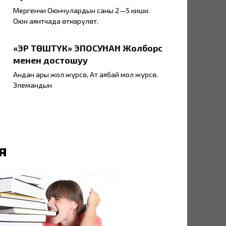
Мергенчи Оюнчулардын саны 2—5 киши.
Оюн аянтчада өткөрүлөт.
«ЭР ТӨШТҮК» ЭПОСУНАН Жолборс
менен достошуу
Андан ары жол жүрсө, Ат аябай мол жүрсө.
Элемандын
я