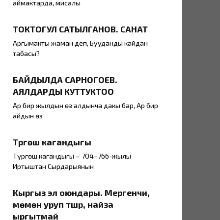
аймактарда, мисалы
ТОКТОГУЛ САТЫЛГАНОВ. САНАТ
Аргымакты жаман деп, Бууданды кайдан
табасың?
БАЙДЫЛДА САРНОГОЕВ.
АЯЛДАРДЫ КУТТУКТОО
Ар бир жылдын өз алдынча даңкы бар, Ар бир
айдын өз
Түргөш кагандыгы
Түргөш кагандыгы – 704–766-жылы
Иртыштан Сырдарыянын
Кыргыз эл оюндары. Мергенчи,
мөмөнү уруп түшүрүү, найза
ыргытмай