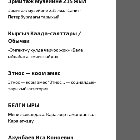
Эрмитаж музейине 235 жыл
Эрмитаж музейине 235 жыл Санкт-
Петербургдагы тарыхый
Кыргыз Каада-салттары /
Обычаи
«Эмгектүү кулда чарчоо жок» «Бала
ыйлабаса, эмчек кайда»
Этнос — коом эмес
Этнос — коом эмес “Этнос… — социалдык-
тарыхый категория
БЕЛГИ ЫРЫ
Мени жамандасаң, Кара жер тамандап кал.
Кара өгүздү
Ахунбаев Иса Коноевич