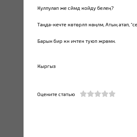
Кулпулап же сүйүүмдү койду белең?
Таңда-кечте көтөрүлүп көңүлүм, Атың атап, “
Барын бир күн ичтен туюп жүрөмүн.
Кыргыз
Оцените статью