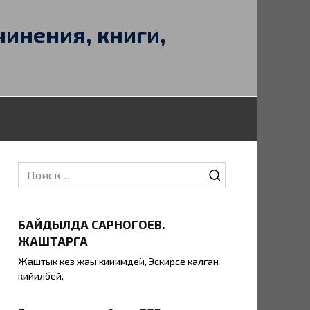
чинения, книги,
Search
for:
БАЙДЫЛДА САРНОГОЕВ.
ЖАШТАРГА
Жаштык кез жаңы кийимдей, Эскирсе калган
кийилбей.