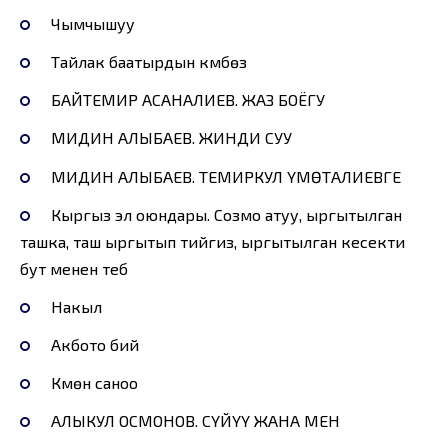
Чымчышуу
Тайлак баатырдын күмбөзү
БАЙТЕМИР АСАНАЛИЕВ. ЖАЗ БОЁГУ
МИДИН АЛЫБАЕВ. ЖИНДИ СУУ
МИДИН АЛЫБАЕВ. ТЕМИРКУЛ ҮМӨТАЛИЕВГЕ
Кыргыз эл оюндары. Созмо атуу, ыргытылган
ташка, таш ыргытып тийгизүү, ыргытылган кесекти
бут менен тебүү
Накыл
Акбото бий
Күмөн саноо
АЛЫКУЛ ОСМОНОВ. СҮЙҮҮ ЖАНА МЕН