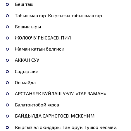
Беш таш
Табышмактар. Кыргызча табышмактар
Бешик ыры
ЖОЛООЧУ РЫСБАЕВ. ПИЛ
Жаман катын белгиси
АККАН СУУ
Садыр аке
Оп майда
АРСТАНБЕК БУЙЛАШ УУЛУ. «ТАР ЗАМАН»
Балатоктобой жүрсө
БАЙДЫЛДА САРНОГОЕВ. МЕКЕНИМ
Кыргыз эл оюндары. Так орун, Тушоо кесмей,