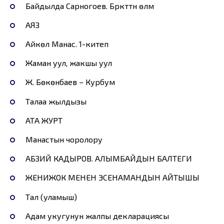
Байдылда Сарногоев. Бүркүттүн өлүмү
АЯЗ
Айкөл Манас. 1-китеп
Жаман уул, жакшы уул
Ж. Бөкөнбаев – Курбум
Талаа жылдызы
АТА ЖУРТ
Манастын чоролору
АБЗИЙ КАДЫРОВ. АЛЫМБАЙДЫН БАЛТЕГИ
ЖЕНИЖОК МЕНЕН ЭСЕНАМАНДЫН АЙТЫШЫ
Тал (уламыш)
Адам укугунун жалпы декларациясы