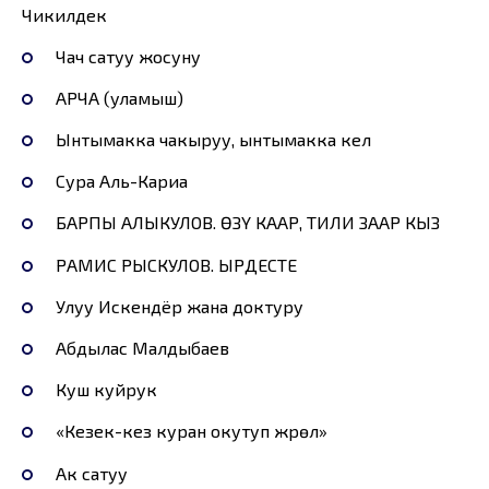
Чикилдек
Чач сатуу жосуну
АРЧА (уламыш)
Ынтымакка чакыруу, ынтымакка келүү
Сура Аль-Кариа
БАРПЫ АЛЫКУЛОВ. ӨЗҮ КААР, ТИЛИ ЗААР КЫЗ
РАМИС РЫСКУЛОВ. ЫРДЕСТЕ
Улуу Искендёр жана доктуру
Абдылас Малдыбаев
Куш куйрук
«Кезек-кез куран окутуп жүрөлү»
Ак сатуу