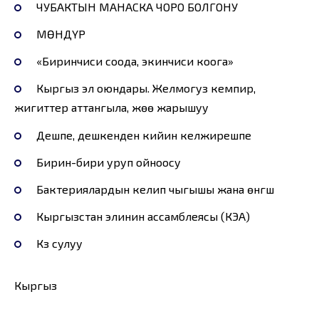
ЧУБАКТЫН МАНАСКА ЧОРО БОЛГОНУ
МӨНДҮР
«Биринчиси соода, экинчиси коога»
Кыргыз эл оюндары. Желмогуз кемпир,
жигиттер аттангыла, жөө жарышуу
Дешпе, дешкенден кийин келжирешпе
Бирин-бири уруп ойноосу
Бактериялардын келип чыгышы жана өнүгүшү
Кыргызстан элинин ассамблеясы (КЭА)
Күз сулуу
Кыргыз