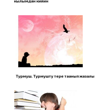
кылымдан кийин
Турмуш. Турмушту терең таанып жазалы