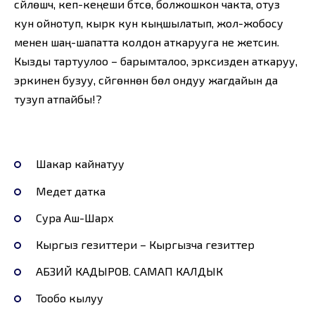
сүйлөшчү, кеп-кеңеши бүтсө, болжошкон чакта, отуз
кун ойнотуп, кырк кун кыңшылатып, жол-жобосу
менен шаң-шапатта колдон аткарууга не жетсин.
Кызды тартуулоо – барымталоо, эрксизден аткаруу,
эркинен бузуу, сүйгөнүнөн бөлүү ондуу жагдайын да
тузуп атпайбы!?
Шакар кайнатуу
Медет датка
Сура Аш-Шарх
Кыргыз гезиттери – Кыргызча гезиттер
АБЗИЙ КАДЫРОВ. САМАП КАЛДЫК
Тообо кылуу