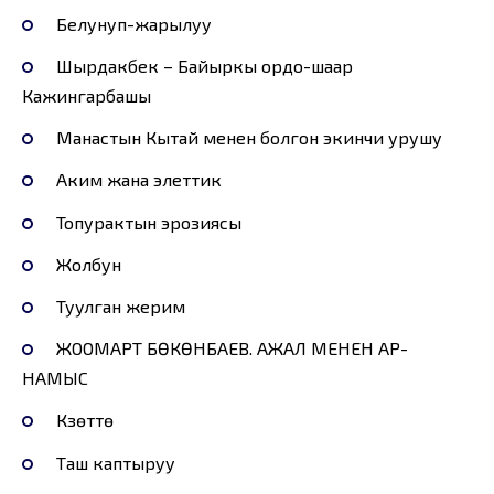
Белунуп-жарылуу
Шырдакбек – Байыркы ордо-шаар
Кажингарбашы
Манастын Кытай менен болгон экинчи урушу
Аким жана элеттик
Топурактын эрозиясы
Жолбун
Туулган жерим
ЖООМАРТ БӨКӨНБАЕВ. АЖАЛ МЕНЕН АР-
НАМЫС
Күзөттө
Таш каптыруу