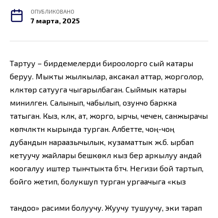
ОПУБЛИКОВАНО
7 марта, 2025
Тартуу – бирдемелерди бироолорго сый катары
беруу. Мыкты жылкылар, аксакал аттар, жорголор,
күлүктөр сатууга чыгарылбаган. Сыймык катары
минилген. Салынып, чабылып, озунчо баркка
татыган. Кыз, күлүк, ат, жорго, ырчы, чечен, санжырачы
көпчүлүктүн кырында турган. Албетте, чоң-чоң
дубандын нараазычылык, кузаматтык ж.б. ырбап
кетуучу жайлары бешкөкүл кыз берүү аркылуу андай
коогалуу иштер тынчтыкта бүтүүчү. Негизи бой тартып,
бойго жетип, болукшуп турган ургаачыга «кыз
тандоо» расими болуучу. Жуучу тушуучу, эки тарап