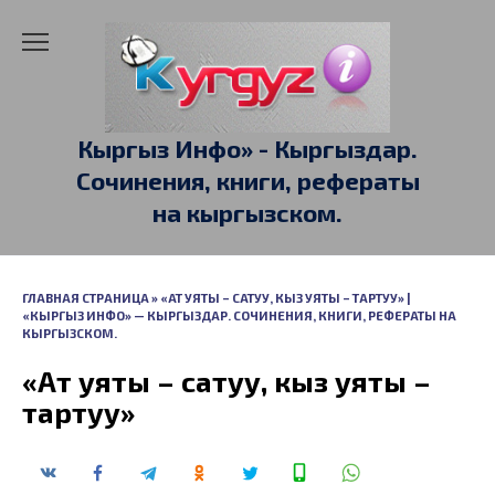
Перейти
к
содержанию
Кыргыз Инфо» - Кыргыздар.
Сочинения, книги, рефераты
на кыргызском.
ГЛАВНАЯ СТРАНИЦА
»
«АТ УЯТЫ – САТУУ, КЫЗ УЯТЫ – ТАРТУУ» |
«КЫРГЫЗ ИНФО» — КЫРГЫЗДАР. СОЧИНЕНИЯ, КНИГИ, РЕФЕРАТЫ НА
КЫРГЫЗСКОМ.
«Ат уяты – сатуу, кыз уяты –
тартуу»