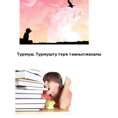
Турмуш. Турмушту терең таанып жазалы