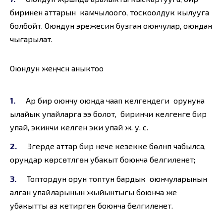
биринен аттарын камчылоого, тоскоолдук кылууга
болбойт. Оюндун эрежесин бузган оюнчулар, оюндан
чыгарылат.
Оюндун жеңүүчүсүн аныктоо
Ар бир оюнчу оюнда чаап келгендеги орунуна
ылайык упайларга ээ болот, биринчи келгенге бир
упай, экинчи келген эки упай ж. у. с.
Эгерде аттар бир нече кезекке бөлүнүп чабылса,
орундар көрсөтүлгөн убакыт боюнча белгиленет;
Топтордун орун топтун бардык оюнчуларынын
алган упайларынын жыйынтыгы боюнча же
убакытты аз кетирген боюнча белгиленет.