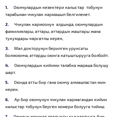
Оюнчулардын кезектери калыстар тобунун
тарабынан чүчүкулак кармашып белгиленет.
Чүчүкулак кармоонун алдында, оюнчулардын
фамилиялары, аттары, аттардын жаштары жана
тукумдары көрсөтүлүшү керек,
Мал докторунун берилген уруксаты
болмоюнча, аттарды оюнга катыштырууга болбойт.
Оюнчулардын кийими талабка жараша болушу
шарт.
Оюнда атты бир гана оюнчу алмашпастан минүү
керек.
Ар бир оюнчунун чүчүкулак кармагандан кийин
калыстар тобунун берген номери болууга тийиш.
Оюндун жүрүшүндө аралыкты кыскартууга, бир