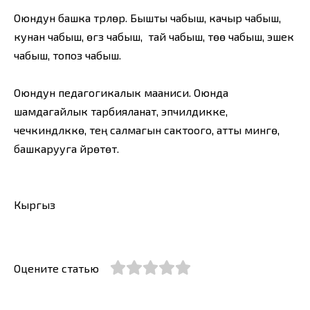
Оюндун башка түрлөрү. Бышты чабыш, качыр чабыш,
кунан чабыш, өгүз чабыш, тай чабыш, төө чабыш, эшек
чабыш, топоз чабыш.
Оюндун педагогикалык мааниси. Оюнда
шамдагайлык тарбияланат, эпчилдикке,
чечкиндүүлүккө, тең салмагын сактоого, атты минүүгө,
башкарууга үйрөтөт.
Кыргыз
Оцените статью