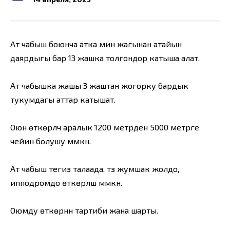
Ат чабыш боюнча атка минүү жагынан атайын
даярдыгы бар 13 жашка толгондор катыша алат.
Ат чабышка жашы 3 жаштан жогорку бардык
тукумдагы аттар катышат.
Оюн өткөрүлүүчү аралык 1200 метрден 5000 метрге
чейин болушу мүмкүн.
Ат чабыш тегиз талаада, түз жумшак жолдо,
ипподромдо өткөрүлүшү мүмкүн.
Оюмду өткөрүүнүн тартиби жана шарты.