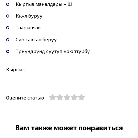
Кыргыз макалдары – Ш
Көңүл буруу
Таарынчак
Сүр сактап берүү
Төркүндөрүндө суутуп коюптурбу
Кыргыз
Оцените статью
Вам также может понравиться