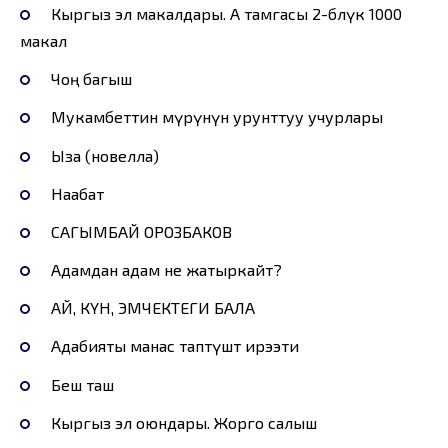
Кыргыз эл макалдары. А тамгасы 2-бөлүк 1000
макал
Чоң багыш
Мукамбеттин өмүрүнүн урунттуу учурлары
Ыза (новелла)
Наабат
САГЫМБАЙ ОРОЗБАКОВ
Адамдан адам не жатыркайт?
АЙ, КҮН, ЭМЧЕКТЕГИ БАЛА
Адабияты манас таптүштөө ирээти
Беш таш
Кыргыз эл оюндары. Жорго салыш