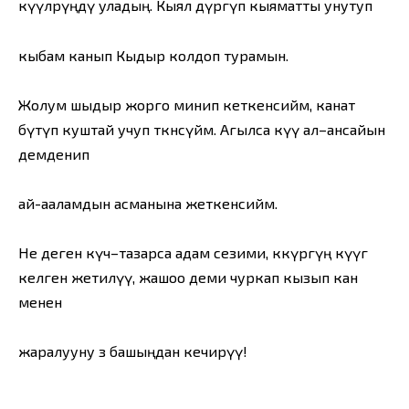
күүлөрүңдү уладың. Кыял дүргүп кыяматты унутуп
кыбам канып Кыдыр колдоп турамын.
Жолум шыдыр жорго минип кеткенсийм, канат
бүтүп куштай учуп өткөнсүйм. Агылса күү ал–ансайын
демденип
ай-ааламдын асманына жеткенсийм.
Не деген күч–тазарса адам сезими, көкүрөгүң күүгө
келген жетилүү, жашоо деми чуркап кызып кан
менен
жаралууну өз башыңдан кечирүү!