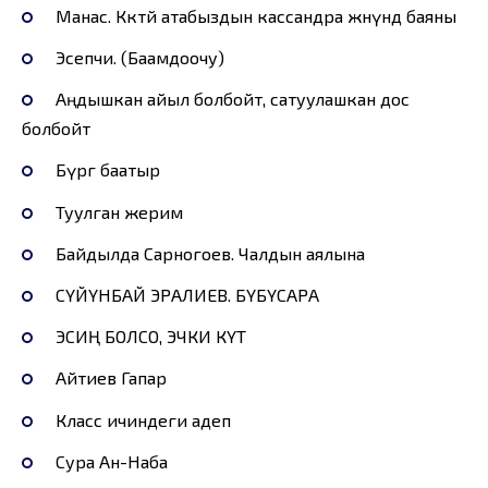
Манас. Көкөтөй атабыздын кассандра жөнүндө баяны
Эсепчи. (Баамдоочу)
Аңдышкан айыл болбойт, сатуулашкан дос
болбойт
Бүргө баатыр
Туулган жерим
Байдылда Сарногоев. Чалдын аялына
СҮЙҮНБАЙ ЭРАЛИЕВ. БҮБҮСАРА
ЭСИҢ БОЛСО, ЭЧКИ КҮТ
Айтиев Гапар
Класс ичиндеги адеп
Сура Ан-Наба