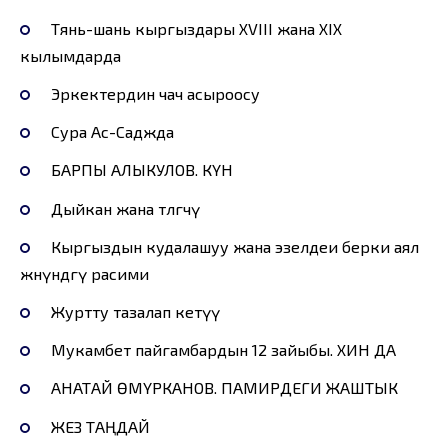
Тянь-шань кыргыздары XVIII жана XIX
кылымдарда
Эркектердин чач асыроосу
Сура Ас-Саджда
БАРПЫ АЛЫКУЛОВ. КҮН
Дыйкан жана төлгөчү
Кыргыздын кудалашуу жана эзелдеи берки аял
жөнүндөгү расими
Журтту тазалап кетүү
Мукамбет пайгамбардын 12 зайыбы. ХИН ДА
АНАТАЙ ӨМҮРКАНОВ. ПАМИРДЕГИ ЖАШТЫК
ЖЕЗ ТАҢДАЙ