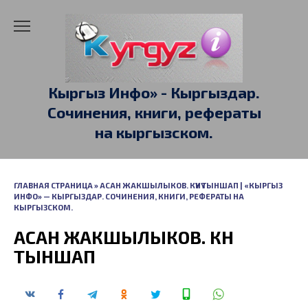
Перейти
к
содержанию
Кыргыз Инфо» - Кыргыздар.
Сочинения, книги, рефераты
на кыргызском.
ГЛАВНАЯ СТРАНИЦА
»
АСАН ЖАКШЫЛЫКОВ. КҮҮНҮ ТЫНШАП | «КЫРГЫЗ
ИНФО» — КЫРГЫЗДАР. СОЧИНЕНИЯ, КНИГИ, РЕФЕРАТЫ НА
КЫРГЫЗСКОМ.
АСАН ЖАКШЫЛЫКОВ. КҮҮНҮ
ТЫНШАП