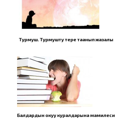
Турмуш. Турмушту терең таанып жазалы
Балдардын окуу куралдарына мамилеси