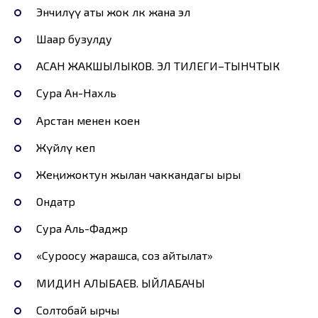
Энчилүү аты жок өлкө жана эл
Шаар бузулду
АСАН ЖАКШЫЛЫКОВ. ЭЛ ТИЛЕГИ–ТЫНЧТЫК
Сура Ан-Нахль
Арстан менен коен
Жүйөөлү кеп
Жеңижоктун жылан чаккандагы ыры
Ондатр
Сура Аль-Фаджр
«Суроосу жарашса, соз айтылат»
МИДИН АЛЫБАЕВ. ЫЙЛАБАЧЫ
Солтобай ырчы