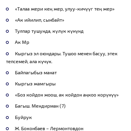
«Талаа жери кең жер, улуу-кичүүгө тең жер»
«Ак ийилип, сынбайт»
Тулпар тушунда, күлүк күнүндө
Ак Мөөр
Кыргыз эл оюндары. Тушоо менен басуу, этек
тепсемей, ала күчүк.
Байпагыбыз манат
Кыргыз жамгыры
«Боз койдон жоош, ак койдон аңкоо корүнүү»
Багыш. Мендирман (7)
Буйрук
Ж. Боконбаев – Лермонтовдон