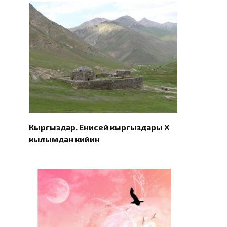
Кыргыздар. Eнисей кыргыздары X
кылымдан кийин