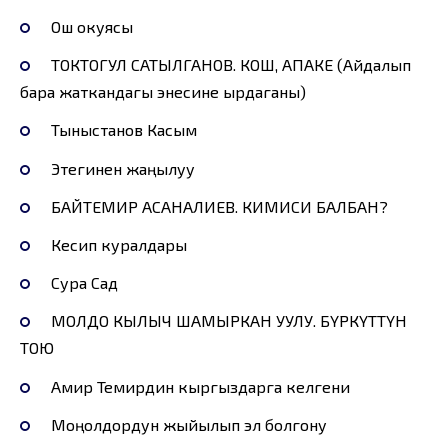
Ош окуясы
ТОКТОГУЛ САТЫЛГАНОВ. КОШ, АПАКЕ (Айдалып
бара жаткандагы энесине ырдаганы)
Тыныстанов Касым
Этегинен жаңылуу
БАЙТЕМИР АСАНАЛИЕВ. КИМИСИ БАЛБАН?
Кесип куралдары
Сура Сад
МОЛДО КЫЛЫЧ ШАМЫРКАН УУЛУ. БҮРКҮТТҮН
ТОЮ
Амир Темирдин кыргыздарга келгени
Моңолдордун жыйылып эл болгону