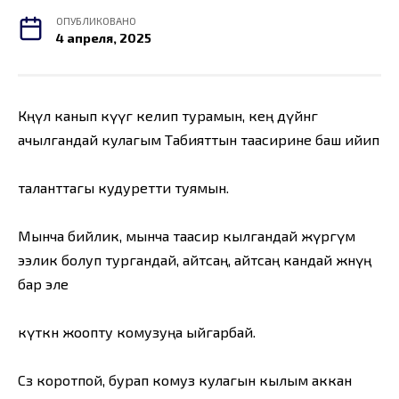
ОПУБЛИКОВАНО
4 апреля, 2025
Көңүл канып күүгө келип турамын, кең дүйнөгө
ачылгандай кулагым Табияттын таасирине баш ийип
таланттагы кудуретти туямын.
Мынча бийлик, мынча таасир кылгандай жүрөгүмө
ээлик болуп тургандай, айтсаң, айтсаң кандай жөнүң
бар эле
күткөн жоопту комузуңа ыйгарбай.
Сөз коротпой, бурап комуз кулагын кылым аккан