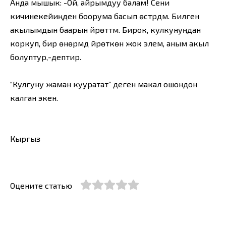
Анда мышык: -Ой, айрымдуу балам! Сени
кичинекейиңден боорума басып өстүрдүм. Билген
акылымдын баарын үйрөттүм. Бирок, кулкунуңдан
коркуп, бир өнөрүмдү үйрөткөн жок элем, аным акыл
болуптур,-дептир.
“Кулгуну жаман кууратат” деген макал ошондон
калган экен.
Кыргыз
Оцените статью