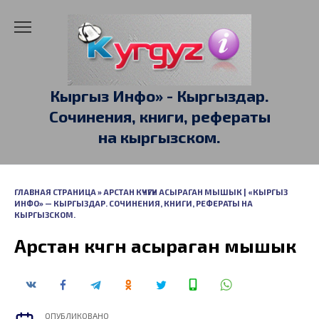
Перейти
к
содержанию
Кыргыз Инфо» - Кыргыздар.
Сочинения, книги, рефераты
на кыргызском.
ГЛАВНАЯ СТРАНИЦА
»
АРСТАН КҮЧҮГҮН АСЫРАГАН МЫШЫК | «КЫРГЫЗ
ИНФО» — КЫРГЫЗДАР. СОЧИНЕНИЯ, КНИГИ, РЕФЕРАТЫ НА
КЫРГЫЗСКОМ.
Арстан күчүгүн асыраган мышык
ОПУБЛИКОВАНО