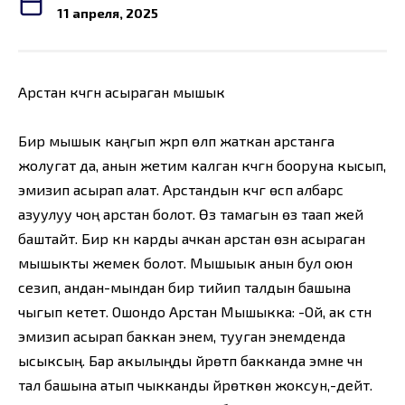
11 апреля, 2025
Арстан күчүгүн асыраган мышык
Бир мышык каңгып жүрүп өлүп жаткан арстанга
жолугат да, анын жетим калган күчүгүн бооруна кысып,
эмизип асырап алат. Арстандын күчүгү өсүп албарс
азуулуу чоң арстан болот. Өз тамагын өзү таап жей
баштайт. Бир күнү карды ачкан арстан өзүн асыраган
мышыкты жемек болот. Мышыык анын бул оюн
сезип, андан-мындан бир тийип талдын башына
чыгып кетет. Ошондо Арстан Мышыкка: -Ой, ак сүтүн
эмизип асырап баккан энем, тууган энемденда
ысыксың. Бар акылыңды үйрөтүп бакканда эмне үчүн
тал башына атып чыкканды үйрөткөн жоксун,-дейт.