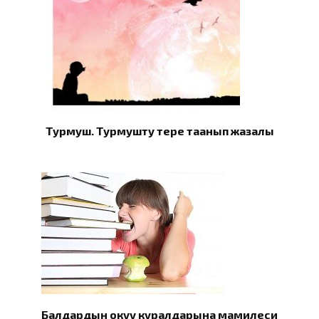
Турмуш. Турмушту терең таанып жазалы
Балдардын окуу куралдарына мамилеси