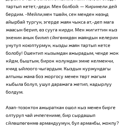
тартып кетет,-деди. Мен болбой: — Киринели дей
бердим. -Мейли,мен түшөйүн, сен менден көзүңдү
айырбай тургун, эгерде жаян чыкса ат,-деп мага
жаасын берип, өзү сууга кирди. Мен жигиттин кыз
экенин анык билип сүйүнгөнүмдөн жаяндын келерин
унутуп коюптурмун, кызды жаян тартып кетсе
болобу! Ошентип кызымдан ажырадым, ченде жок
күйдүм, быштым, бирок колумдан эмне келмекчи,
күчүмдү ыйлоого чыгардым. Кыздын куржундагы
алтыны жана боз жоргосу менен төрт жагым
кыбыла болуп, ушул даражага жетип, кадырлуу
болдум.
Азап-тозоктон ажыраткан ошол кыз менен бирге
олтуруп чай ичпегениме, бир сырдашып
сүйлөшпөгөнүмө армандуумун, бул арманбы, жокпу?