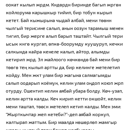
оокат кылып жүрдүм. Күндөрдүн биринде багып жүргөн
койлорума карышкыр тийип, бир тобун кырып
кетет. Бай кыжырына чыдай албай, мени төөнүн
чылгый терисине салып, анын оозун тарамыш менен
тигип, бир жерге алып барып таштайт. Чылгый тери
ысык күнгө кургап, өпкө-боорумду куушуруп, кечки
салкында кайра кенеле калып, айтор, алымды
кетирип жүрдү. Эл жайлоого көчкөндө бай мени бир
төөгө тең кылып артты да, бир келинге жетелетип
койду. Мен жүктү улам бир жагына салмагымды
салып оодарып коёмун, келин улам оңдоп коюп жүрүп
отурду. Ошентип келин аябай убара болду. Көч-узап,
келин артта калды. Кеч кирип кетти окшойт, келин
мени таштап, төөсүн жетелеп кетип калды. Мен эми:
“Жырткычтар жеп кетеби?”-деп аябай коркуп,
калтырап жаттым. Бир маалда нөшөрлөп жамгыр
жаады, чылгый тери бошоп шалбырады,