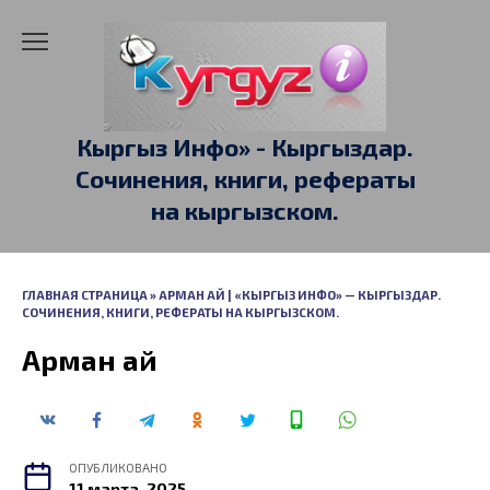
Перейти
к
содержанию
Кыргыз Инфо» - Кыргыздар.
Сочинения, книги, рефераты
на кыргызском.
ГЛАВНАЯ СТРАНИЦА
»
АРМАН АЙ | «КЫРГЫЗ ИНФО» — КЫРГЫЗДАР.
СОЧИНЕНИЯ, КНИГИ, РЕФЕРАТЫ НА КЫРГЫЗСКОМ.
Арман ай
ОПУБЛИКОВАНО
11 марта, 2025