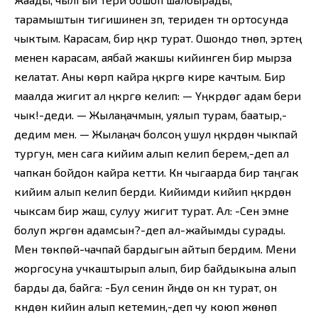
тарамыштын тигишинен үзүп, териден түн ортосунда
чыктым. Карасам, бир үңкүр турат. Ошондо түнөп, эртең
менен карасам, аябай жакшы кийинген бир мырза
келатат. Аны көрүп кайра үңкүргө кире качтым. Бир
маалда жигит ал үңкүргө келип: — Үңкүрдөгү адам бери
чык!-деди. — Жылаңачмын, уялып турам, баатыр,-
дедим мен. — Жылаңач болсоң ушул үңкүрдөн чыкпай
тургун, мен сага кийим алып келип берем,-деп ал
чапкан бойдон кайра кетти. Күн чыгаарда бир таңгак
кийим алып келип берди. Кийимди кийип үңкүрдөн
чыксам бир жаш, сулуу жигит турат. Ал: -Сен эмне
болуп жүргөн адамсын?-деп ал-жайымды сурады.
Мен төкпөй-чачпай бардыгын айтып бердим. Мени
жоргосуна учкаштырып алып, бир байдыкына алып
барды да, байга: -Бул сенин үйүңдө он күн турат, он
күндөн кийин алып кетемин,-деп чу коюп жөнөп