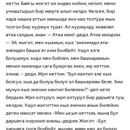
кетти. Баягы жигит он күндөн кийин, келип, мени
учкаштырып бир жерге алып келди. Келсек, бир
кара кашка аттын жанында эки көзү толтура жык
толгон бир куржун турат. Ал куржунду экөөлөп
атка салдык, анан: — Атка мин!-деди. Атка миндим.
— Эй, жигит, мен кызмын, кыз “экенимди ата-
энемден башка эч ким билбейт. Ушул элге
болушмун, элди мен бийлеп, мен башкарамын,
менин никемди сага буюрган экен, жүр кеттик
элиңе. – деди. Жүрүп кеттик. “Бул кантип эле кыз
болсун, кыз да болуш болуп эл башкармак беле. Эми
мунун кыз экенин кантип билемин?”-деп кете
бердим. Жүрүп олтуруп, жүрүп олтуруп бир дарыяга туш
келдик. Ушул жигиттин кыз экенин анык билейин
деген максат менен: -Мен ысып кеттим, мына бул
дарыяга киринип алалы,-дедим. Жигит: -Бул
дарыяга түшүүгө болбойт, жылан, жаян көп, ал бизди