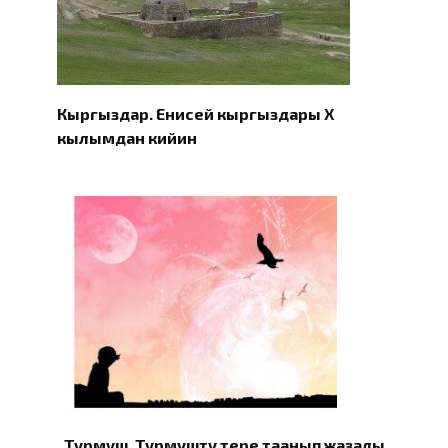
Кыргыздар. Eнисей кыргыздары X
кылымдан кийин
Турмуш. Турмушту терең таанып жазалы