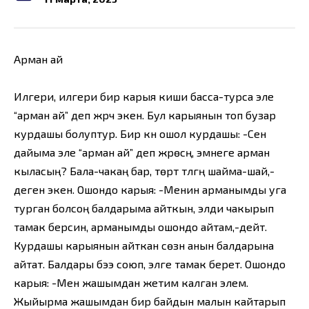
Арман ай
Илгери, илгери бир карыя киши басса-турса эле
“арман ай” деп жүрчү экен. Бул карыянын топ бузар
курдашы болуптур. Бир күнү ошол курдашы: -Сен
дайыма эле “арман ай” деп жүрөсүң, эмнеге арман
кыласың? Бала-чакаң бар, төрт түлүгүң шайма-шай,-
деген экен. Ошондо карыя: -Менин арманымды уга
турган болсоң балдарыма айткын, элди чакырып
тамак берсин, арманымды ошондо айтам,-дейт.
Курдашы карыянын айткан сөзүн анын балдарына
айтат. Балдары бээ союп, элге тамак берет. Ошондо
карыя: -Мен жашымдан жетим калган элем.
Жыйырма жашымдан бир байдын малын кайтарып