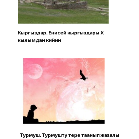
Кыргыздар. Eнисей кыргыздары X
кылымдан кийин
Турмуш. Турмушту терең таанып жазалы