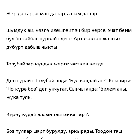
Жер да тар, асман да тар, аалам да тар…
Шумдук ай, көзгө илешпейт эч бир нерсе, Учат бейм,
бул боз айбан чуркайт десе. Арт жактан жалгыз
дүбүрт дабыш чыкты
Толубайлар күндүк жерге жеткен кезде.
Деп сурайт, Толубай анда: “Бул кандай ат?” Кемпири:
“Чоң күрөң боз” деп унчугат. Сынчы анда: “билем аны,
жука туяк,
Күрөңү кудай алсын таштакка тарт”.
Боз тулпар шарт бурулду, аркырады, Тоодой таш