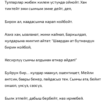
Тулпарлар жибек килем үстүндө ойнойт. Хан
тиктейт эми сынчым эмне дейт, деп,
Бирок ал, каадасынча карап койбойт.
Азиз хан, ызаланат, жини кайнап, Баркылдап,
кулдарына минтип айтат: “Шаардан ат бүткөндүн
бирин койбой,
Кесирлүү сынчы алдынан өткөр айдап!”
Буйрук бир… кулдар маакул, ошентишет, Мейли
антсин, баары бекер, пайдасыз тек. Сынчы ата, бейит
окшоп, үнсүз, сөзсүз,
Былк этпейт, дабыш бербейт, көз ирмебей.