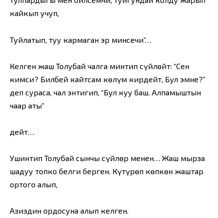
кайкып учуп,
Туйлатып, туу кармаган эр минсечи”…
Келген жаш Толубай чалга минтип сүйлөйт: “Сен
кимсиң? Билбей кайтсам көңлүм кирдейт, Бул эмнең?”
деп сураса, чал энтигип, “Бул куу баш. Алпамыштын
чаар аты”
дейт…
Ушинтип Толубай сынчы сүйлөр менен… Жаш мырза
шаңдуу топко белги берген. Күтүрөп көпкөн жаштар
ортого алып,
Азиздин ордосуна алып келген.