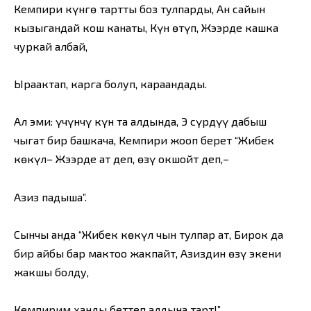
Кемпири күнгө тартты боз тулпарды, Ан сайын
кызыгандай кош канаты, Күн өтүп, Жээрде кашка
чуркай албай,
Ыраактап, карга болуп, караандады.
Ал эми: үчүнчү күн таң алдында, Эң сүрдүү дабыш
чыгат бир башкача, Кемпири жооп берет “Жибек
көкүл– Жээрде ат деп, өзү окшойт деп,–
Азиз падыша”.
Сынчы анда “Жибек көкүл чын тулпар ат, Бирок да
бир айбы бар мактоо жакпайт, Азиздин өзү экени
жакшы болду,
Кемпирим ханды беттеп алдына тарт!”