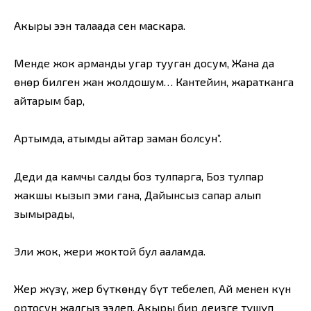
Акыры ээн талаада сен маскара.
Менде жок арманды угар тууган досум, Жана да
өнөр билген жан жолдошум… Кантейин, жаратканга
айтарым бар,
Артымда, атымды айтар заман болсун”.
Деди да камчы салды боз тулпарга, Боз тулпар
жакшы кызып эми гана, Дайынсыз сапар алып
зымырады,
Эли жок, жери жоктой бул ааламда.
Жер жүзү, жер бүткөндү бүт тебелеп, Ай менен күн
ортосун жалгыз ээлеп, Акыры бир деңизге түшүп