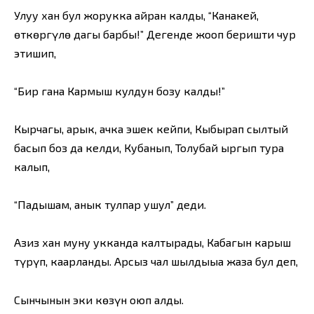
Улуу хан бул жорукка айран калды, “Канакей,
өткөргүлө дагы барбы!” Дегенде жооп беришти чур
этишип,
“Бир гана Кармыш кулдун бозу калды!”
Кырчаңгы, арык, ачка эшек кейпи, Кыбырап сылтый
басып боз да келди, Кубанып, Толубай ыргып тура
калып,
“Падышам, анык тулпар ушул” деди.
Азиз хан муну укканда калтырады, Кабагын карыш
түрүп, каарланды. Арсыз чал шылдыңыңа жазаң бул деп,
Сынчынын эки көзүн оюп алды.