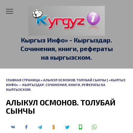
Перейти
к
содержанию
Кыргыз Инфо» - Кыргыздар.
Сочинения, книги, рефераты
на кыргызском.
ГЛАВНАЯ СТРАНИЦА
»
АЛЫКУЛ ОСМОНОВ. ТОЛУБАЙ СЫНЧЫ | «КЫРГЫЗ
ИНФО» — КЫРГЫЗДАР. СОЧИНЕНИЯ, КНИГИ, РЕФЕРАТЫ НА
КЫРГЫЗСКОМ.
АЛЫКУЛ ОСМОНОВ. ТОЛУБАЙ
СЫНЧЫ