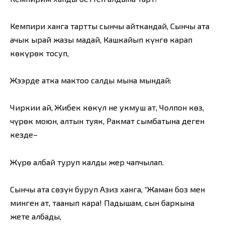
Кемпири ханга тартты сынчы айткандай, Сынчы ата
ачык ырай жазы маңдай, Кашкайып күнгө карап
көкүрөк тосуп,
Жээрде атка мактоо салды мына мындай:
Чиркии ай, Жибек көкүл не укмуш ат, Чолпон көз,
чүрөк моюн, алтын туяк, Ракмат сымбатына деген
кезде–
Жүрө албай туруп калды жер чапчылап.
Сынчы ата сөзүн буруп Азиз ханга, “Жаман боз мен
минген ат, таанып кара! Падышам, сын баркына
жете албадың,