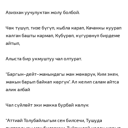
Азизхан уучулуктан жолу болбой.
Чөк түшүп, тизе бүгүп, кыбла карап, Качанкы куурап
калган башты кармап, Күбүрөп, күңгүрөнүп бирдеме
айтып,
Алыста бир укмуштуу чал олтурат.
“Баргын–дейт–жанындагы жан жөкөрүн, Ким экен,
жакын барып байкап көргүн”. Ал келип салам айтса
алик албай
Чал сүйлөйт эки жакка бурбай көңлүн:
“Аттиңай Толубайлыгым сен билсеңчи, Тушуңда
тулпардыгың мен билсемчи, Туйгундай колду жарып