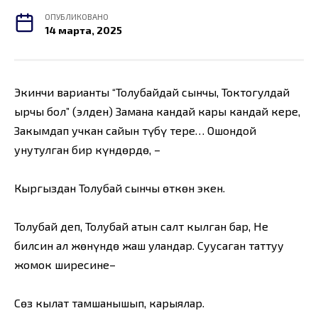
ОПУБЛИКОВАНО
14 марта, 2025
Экинчи варианты “Толубайдай сынчы, Токтогулдай
ырчы бол” (элден) Замана кандай кары кандай керең,
Закымдап учкан сайын түбү терең… Ошондой
унутулган бир күндөрдө, –
Кыргыздан Толубай сынчы өткөн экен.
Толубай деп, Толубай атын салт кылган бар, Не
билсин ал жөнүндө жаш уландар. Суусаган таттуу
жомок ширесине–
Сөз кылат тамшанышып, карыялар.