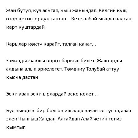
Жай бүтүп, күз аяктап, кыш жакындап, Келгин куш,
отор кетип, ордун таптап… Кете албай мында калган
карт куштардай,
Карылар көктү карайт, талган канат…
Заманды жакшы көрөт баркын билет, Жаштарды
алдына алып эркелетет. Төмөнкү Толубай аттуу
кыска дастан
Эски аван эски ырлардай эске келет…
Бул чындык, бир болгон иш алда качан Эл түгөл, азая
элек Чынгыш Хандан, Алтайдан Алай четин тегиз
кымтып.