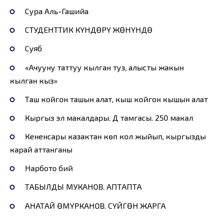
Сура Аль-Гашийа
СТУДЕНТТИК КҮНДӨРҮ ЖӨНҮНДӨ
Суяб
«Ачууну таттуу кылган туз, алысты жакын
кылган кыз»
Таш койгон ташын алат, кыш койгон кышын алат
Кыргыз эл макалдары. Д тамгасы. 250 макал
Кененсары казактан көп кол жыйып, кыргызды
карай аттанганы
Нарбото бий
ТАБЫЛДЫ МУКАНОВ. АПТАПТА
АНАТАЙ ӨМҮРКАНОВ. СҮЙГӨН ЖАРГА