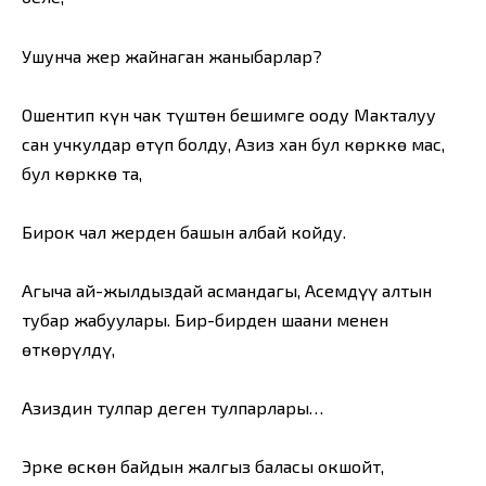
Ушунча жер жайнаган жаныбарлар?
Ошентип күн чак түштөн бешимге ооду Макталуу
сан учкулдар өтүп болду, Азиз хан бул көрккө мас,
бул көрккө таң,
Бирок чал жерден башын албай койду.
Аңгыча ай-жылдыздай асмандагы, Асемдүү алтын
тубар жабуулары. Бир-бирден шаани менен
өткөрүлдү,
Азиздин тулпар деген тулпарлары…
Эрке өскөн байдын жалгыз баласы окшойт,