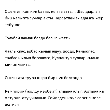
Ошентип көп күн батты, көп таң атты… Шылдырлап
бир калыпта суулар акты. Көрсөтпөй эч адамга, жер
түбүндө–
Толубай жаман бозду багып жатты.
Чаалыкпас, арбас кылып ашуу, зоодо, Кайыкпас,
талбас кылып борошого, Кулпунтуп тулпар кылып
минип чыкты.
Сынчы ата туура кырк бир күн болгондо.
Кемпирин (жолду көрбөйт) алдына алып, Артына кең
олтуруп, өзү учкашып. Сейилден көңүл сергип келе
жаткан