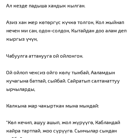
Ал кезде падыша хандык кылган.
Азиз хан жер көтөргүс күчкө толгон, Кол жыйнап
нечен миң сан, оңдон-солдон, Кытайдан доо алам деп
кыргыз үчүн,
Чабуулга аттанууга ой ойлонгон.
Ой ойлоп чексиз ойго көңлү тынбай, Ааламдын
кучагына батпай, сыйбай. Сайратып салтанаттуу
ырчыларды,
Калкына жар чакырткан мына мындай:
“Көл кечип, ашуу ашып, жол жүрүүгө, Кабландай
кайра тартпай, жоо сүрүүгө. Сынчылар сындан