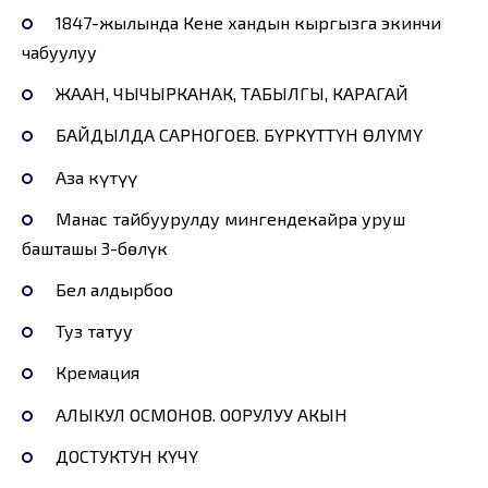
1847-жылында Кене хандын кыргызга экинчи
чабуулуу
ЖААН, ЧЫЧЫРКАНАК, ТАБЫЛГЫ, КАРАГАЙ
БАЙДЫЛДА САРНОГОЕВ. БҮРКҮТТҮН ӨЛҮМҮ
Аза күтүү
Манас тайбуурулду мингендекайра уруш
башташы 3-бөлүк
Бел алдырбоо
Туз татуу
Кремация
АЛЫКУЛ ОСМОНОВ. ООРУЛУУ АКЫН
ДОСТУКТУН КҮЧҮ