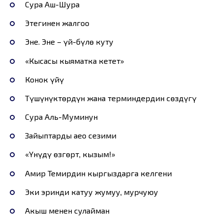
Сура Аш-Шура
Этегинен жалгоо
Эне. Эне – үй-бүлө куту
«Кысасы кыяматка кетет»
Конок үйү
Түшүнүктөрдүн жана терминдердин сөздүгү
Сура Аль-Муминун
Зайыптарды аео сезими
«Үнүңдү өзгөрт, кызым!»
Амир Темирдин кыргыздарга келгени
Эки эринди катуу жумуу, мурчуюу
Акыш менен сулайман