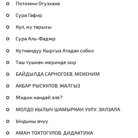
Потомки Огузхана
Сура Гафир
Кул, күң тарыхы
Сура Аль-Фаджр
Кутмандуу Кыргыз Атадан собол
Таш түшкөн жеринде оор
БАЙДЫЛДА САРНОГОЕВ. МЕКЕНИМ
АКБАР РЫСКУЛОВ. ЖАЛГЫЗ
Мидин кандай эле?
МОЛДО КЫЛЫЧ ШАМЫРКАН УУЛУ. ЗИЛЗАЛА
Ындыны өчүү
АМАН ТОКТОГУЛОВ. ДИДАКТИКА