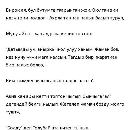
Бирок ал, бул бүтүмгө таарынган жок, Оюлган эки
көзүн эки колдоп– Аярлап аккан канын басып туруп,
Муну айтты, хан алдына келип токтоп:
“Датымды ук, акыркы жол улуу ханым, Жаман боз,
көз куну үчүн мага калсын, Тагдыр бир, жараткан
бир калыс болсо,–
Ким-кимден жаңылганын талдап алсын”.
Азиз хан ары кетти топтон чыгып, Сынчыга “ал”
дегендей белги кылып, Жетелеп жаман бозду жолго
түштү,
“Болду” деп Толубай ата ичтен тынып.