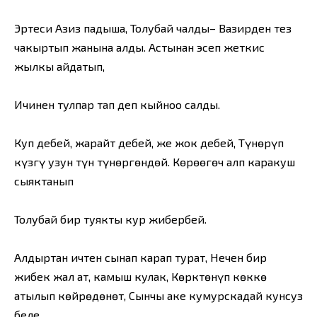
Эртеси Азиз падыша, Толубай чалды– Вазирден тез
чакыртып жанына алды. Астынан эсеп жеткис
жылкы айдатып,
Ичинен тулпар тап деп кыйноо салды.
Куп дебей, жарайт дебей, же жок дебей, Түнөрүп
күзгү узун түн түнөргөндөй. Көрөөгөч алп каракуш
сыяктанып
Толубай бир туякты кур жибербей.
Алдыртан ичтен сынап карап турат, Нечен бир
жибек жал ат, камыш кулак, Көрктөнүп көккө
атылып көйрөңдөнөт, Сынчы аке кумурскадай кунсуз
беле,