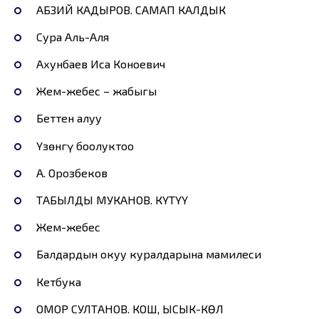
АБЗИЙ КАДЫРОВ. САМАП КАЛДЫК
Сура Аль-Аля
Ахунбаев Иса Коноевич
Жем-жебес – жабыгы
Беттен алуу
Үзөнгү боолуктоо
А. Орозбеков
ТАБЫЛДЫ МУКАНОВ. КҮТҮҮ
Жем-жебес
Балдардын окуу куралдарына мамилеси
Кетбука
ОМОР СУЛТАНОВ. КОШ, ЫСЫК-КӨЛ