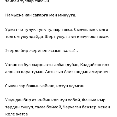
тайбай тулпар тапсын,
Намыска кан сапарга мен минүүгө.
Урмат чоң тунук туяк тулпар тапса, Сынчылык сынга
толгом ушундайда. Шерт ушул: эки көзүн оюп алам.
Эгерде бир жеринен жазып калса”…
Уккан соң бул жардыкты албан дубан, Калдайган көз
алдына кара туман. Аптыгып Азизхандын амиринен
Сынчылар башын чайкап, көзүн жумган.
Ушундан бир аз кийин көп күн ообой, Жашыл кыр,
төрдөн түшүп, талаа бойлой, Чарчаган бектер менен
келе жатса