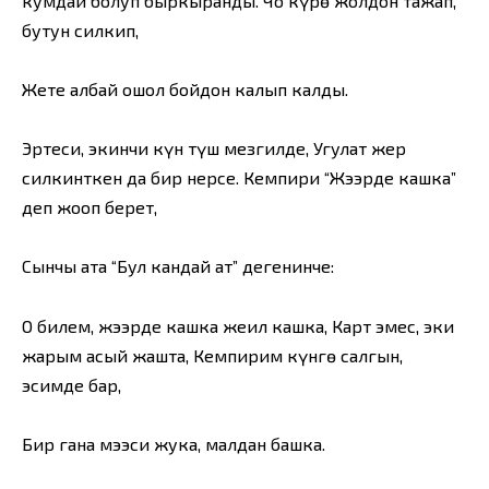
кумдай болуп быркыранды. Чоң күрөң жолдон тажап,
бутун силкип,
Жете албай ошол бойдон калып калды.
Эртеси, экинчи күн түш мезгилде, Угулат жер
силкинткен да бир нерсе. Кемпири “Жээрде кашка”
деп жооп берет,
Сынчы ата “Бул кандай ат” дегенинче:
О билем, жээрде кашка жеңил кашка, Карт эмес, эки
жарым асый жашта, Кемпирим күнгө салгын,
эсимде бар,
Бир гана мээси жука, малдан башка.