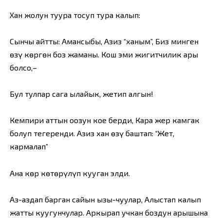
Хан жолун туура тосуп тура калып:
Сынчы айтты: Амансыңбы, Азиз “ханым”, Биз минген
өзүң көргөн боз жаманың. Кош эми жигитчилик арың
болсо,–
Бул тулпар сага ылайык, жетип алгын!
Кемпири аттын оозун кое берди, Кара жер камгак
болуп тегеренди. Азиз хан өзү баштап: “Жет,
кармалап”
Ана көр көтөрүлүп кууган элди.
Аз-аздап барган сайын ызы-чуулар, Алыстап калып
жатты куугунчулар. Аркырап учкан боздун арышына