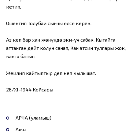
кетип,
Ошентип Толубай сынчы өлсө керек.
Аз кеп бар хан жөнүндө эки-үч сабак, Кытайга
аттанган дейт колун санап, Кан этсин тулпары жок,
канга батып,
Жеңилип кайтыптыр деп кеп кылышат.
26/ХI–1944 Койсары
АРЧА (уламыш)
Ажы