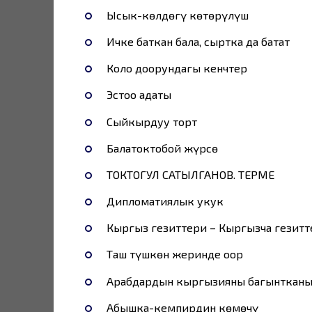
Ысык-көлдөгү көтөрүлүш
Ичке баткан бала, сыртка да батат
Коло доорундагы кенчтер
Эстоо адаты
Сыйкырдуу торт
Балатоктобой жүрсө
ТОКТОГУЛ САТЫЛГАНОВ. ТЕРМЕ
Дипломатиялык укук
Кыргыз гезиттери – Кыргызча гезитт
Таш түшкөн жеринде оор
Арабдардын кыргызияны багынткан
Абышка-кемпирдин көмөчү