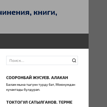
чинения, книги,
Search
for:
СООРОНБАЙ ЖУСУЕВ. АЛАКАН
Балам мына төшөгүнөн турду бат, Моюнумдан
кучактады булдурап.
ТОКТОГУЛ САТЫЛГАНОВ. ТЕРМЕ