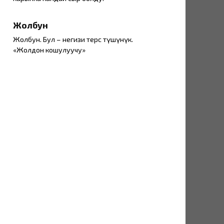
Жолбун
Жолбун. Бул – негизи терс түшүнүк.
«Жолдон кошулуучу»