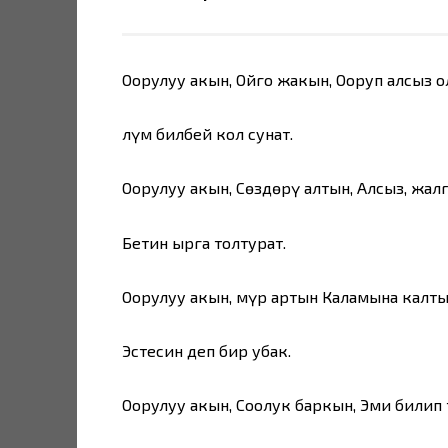
Оорулуу акын, Ойго жакын, Ооруп алсыз о
Өлүм билбей кол сунат.
Оорулуу акын, Сөздөрү алтын, Алсыз, жал
Бетин ырга толтурат.
Оорулуу акын, Өмүр артын Каламына калты
Эстесин деп бир убак.
Оорулуу акын, Соолук баркын, Эми билип 