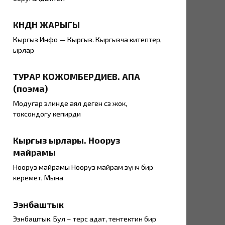
КҮНДҮН ЖАРЫГЫ
Кыргыз Инфо — Кыргыз. Кыргызча китептер,
ырлар
ТУРАР КОЖОМБЕРДИЕВ. АПА
(поэма)
Модугар элинде аял деген сөз жок,
токсондогу кепирди
Кыргыз ырлары. Нооруз
майрамы
Нооруз майрамы Нооруз майрам өзүнчө бир
керемет, Мына
Ээнбаштык
Ээнбаштык. Бул – терс адат, тентектин бир