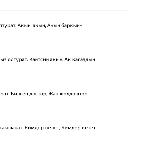
лтурат. Акын, акын, Акын баркын–
гыз олтурат. Кантсин акын, Ак кагаздын
рат, Билген достор, Жан жолдоштор,
тамшанат. Кимдер келет, Кимдер кетет,