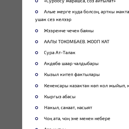
«Суроосу жарашса, соз айтылат»
Алые жерге куда болсоң, арткы жакта
ушак сез келээр
Жээренче чечен баяны
ААЛЫ ТОКОМБАЕВ. ЖООП КАТ
Сура Ат-Талак
Акдөбө шаар чалдыбары
Кызыл китеп фактылары
Кененсары казактан көп кол жыйып, 
Кыргыз абасы
Накыл, санаат, насыят
Чоң ата, чоң эне менен небере