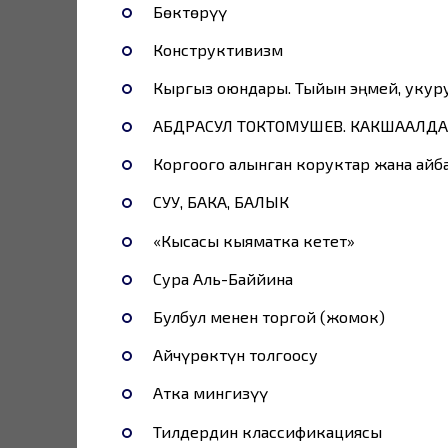
Бөктөрүү
Конструктивизм
Кыргыз оюндары. Тыйын эңмей, укур
АБДРАСУЛ ТОКТОМУШЕВ. КАКШААЛДА
Коргоого алынган коруктар жана айб
СУУ, БАКА, БАЛЫК
«Кысасы кыяматка кетет»
Сура Аль-Баййина
Булбул менен торгой (жомок)
Айчүрөктүн толгоосу
Атка мингизүү
Тилдердин классификациясы