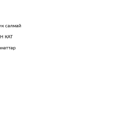
ук салмай
Н КАТ
анаттар