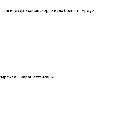
н аш келээр, жакын жерге куда болсоң, түрдүү
кыргызды карай аттанганы