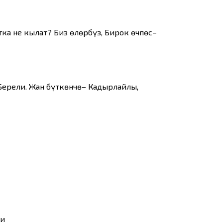
ка не кылат? Биз өлөрбүз, Бирок өчпөс–
 Берели. Жан бүткөнчө– Кадырлайлы,
би