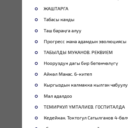
ЖАШТАРГА
Табасы канды
Таш бараңга алуу
Прогресс жана адамдын эволюциясы
ТАБЫЛДЫ МУКАНОВ. РЕКВИЕМ
Нооруздун дагы бир бөтөнчөлүгү
Айкөл Манас. 6-китеп
Кыргыздын калмакка кылган чабуулу
Мал адалдоо
ТЕМИРКУЛ ҮМӨТАЛИЕВ. ГОСПИТАЛДА
Кедейкан. Токтогул Сатылганов 4-бөл