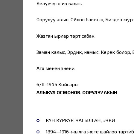
Келүүчүгө из калат.
Оорулуу акын, Ойлоп баккын, Бизден журт
Жазган ырлар төрт сабак.
Заман калыс, Эрдик, намыс, Керек болор,
Ата менен энени.
6/II–1945 Койсары
АЛЫКУЛ ОСМОНОВ. ООРУЛУУ АКЫН
КҮН КҮРКҮРӨӨ, ЧАГЫЛГАН, ЭЧКИ
1894—1916-жылга жете шайлоо тарти