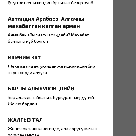
Өтүп кеткен ишиңдин Артынан бекер өкүнбө.
Автандил Арабаев. Алгачкы
махабаттан калган арман
Алма бак айылдагы эсиӊдеби? Махабат
баянына күбө болгон
Ишеним кат
Жеке адамдан, уюмдан же ишканадан бир
нерселерди алууга
БАРПЫ АЛЫКУЛОВ. ДҮНҮЙӨ
Бир адамды ыйлатып, Буркураттың, дүнүйө.
Жокко бардан
ЖАЛГЫЗ ТАЛ
Жеңижок жаш кезегинде, ала оорусу менен
ооругандыктан