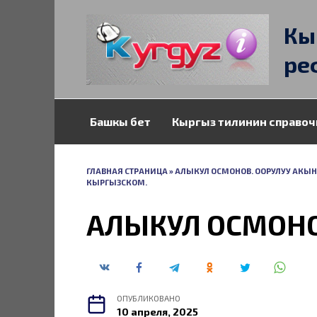
Перейти
к
Кы
содержанию
ре
Башкы бет
Кыргыз тилинин справоч
ГЛАВНАЯ СТРАНИЦА
»
АЛЫКУЛ ОСМОНОВ. ООРУЛУУ АКЫН 
КЫРГЫЗСКОМ.
АЛЫКУЛ ОСМОНО
ОПУБЛИКОВАНО
10 апреля, 2025