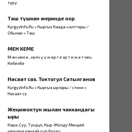
түрү.
Таш түшкөн жеринде оор
KyrgyzInfo.Ru » Кыргыз Каада-салттары /
Обычаи » Таш
МЕН КЕМЕ
М ен кем е , келч ү ү ж ер г е эр т е ж е т кен,
Кебелбе
Насаат сөз. Токтогул Сатылганов
KyrgyzInfo.Ru » Кыргыз ырлары / стихи »
Насаат сөз.
Жеңижоктун жылан чаккандагы
ыры
Кара-Суу, Түндүк, Кыр-Жолду Мендей
карыпка кандай сыр болду.