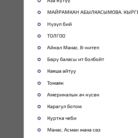
Аза күтүү
МАЙРАМКАН АБЫЛКАСЫМОВА. КЫР
Нүзүп бий
ТОЛГОО
Айкөл Манас. 8-китеп
Бөрү баласы ит болбойт
Каяша айтуу
Томаяк
Америкалык ач күсөн
Карагул ботом
Куртка чеби
Манас. Асман жана сөз