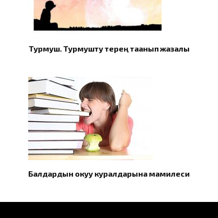
Турмуш. Турмушту терең таанып жазалы
Балдардын окуу куралдарына мамилеси