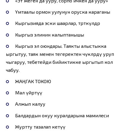
«Эт жеген да ууру, сорпо ичкен да ууру»
Үмөтаалы ормон уулунун оруска караганы
Кыргызияда эски шаарлар, төрткүлдөр
Кыргыз элинин калыптанышы
Кыргыз эл оюндары. Таякты алыстыкка
ыргытуу, таяк менен тегеректен чүкөлөрдү уруп
чыгаруу, тебетейди бийиктикке ыргытып кол
чабуу.
ЖАҢГАК ТОКОЮ
Мал үйрөтүү
Алжып калуу
Балдардын окуу куралдарына мамилеси
Журтту тазалап кетүү