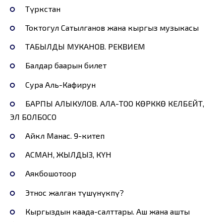
Түркстан
Токтогул Сатылганов жана кыргыз музыкасы
ТАБЫЛДЫ МУКАНОВ. РЕКВИЕМ
Балдар баарын билет
Сура Аль-Кафирун
БАРПЫ АЛЫКУЛОВ. АЛА-ТОО КӨРККӨ КЕЛБЕЙТ,
ЭЛ БОЛБОСО
Айкөл Манас. 9-китеп
АСМАН, ЖЫЛДЫЗ, КҮН
Аякбошотоор
Этнос жалган түшүнүкпү?
Кыргыздын каада-салттары. Аш жана ашты