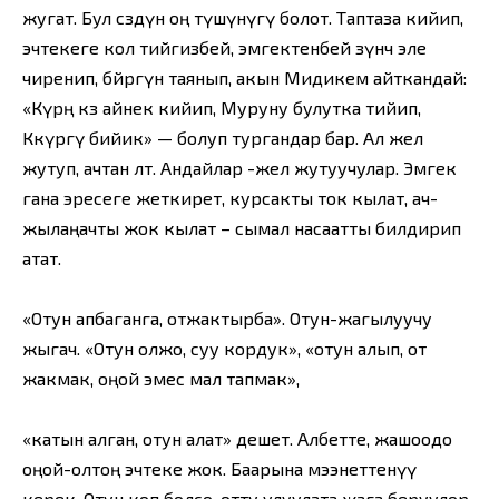
жугат. Бул сөздүн оң түшүнүгү болот. Таптаза кийип,
эчтекеге кол тийгизбей, эмгектенбей өзүнчө эле
чиренип, бөйрөгүн таянып, акын Мидикем айткандай:
«Күрөң көз айнек кийип, Муруну булутка тийип,
Көкүрөгү бийик» — болуп тургандар бар. Ал жел
жутуп, ачтан өлөт. Андайлар -жел жутуучулар. Эмгек
гана эресеге жеткирет, курсакты ток кылат, ач-
жылаңачты жок кылат – сымал насаатты билдирип
атат.
«Отун апбаганга, отжактырба». Отун-жагылуучу
жыгач. «Отун олжо, суу кордук», «отун алып, от
жакмак, оңой эмес мал тапмак»,
«катын алган, отун алат» дешет. Албетте, жашоодо
оңой-олтоң эчтеке жок. Баарына мээнеттенүү
керек. Отун коп болсо, отту улуулата жага беруулор