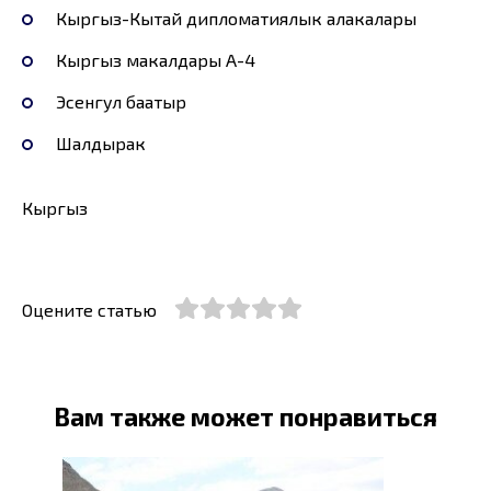
Кыргыз-Кытай дипломатиялык алакалары
Кыргыз макалдары А-4
Эсенгул баатыр
Шалдырак
Кыргыз
Оцените статью
Вам также может понравиться