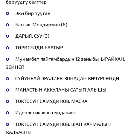
берүүдөгү салттар
Эки бир тууган
Багыш. Мендирман (6)
ДАРЫЯ, СУУ (3)
ТӨРӨГЕЛДИ БААТЫР
Мукамбет пайгамбардын 12 зайыбы. ЫРАЙКАН.
ЗЕЙНЕП
СҮЙҮНБАЙ ЭРАЛИЕВ. ЗОНАДАН КӨЧҮРГӨНДӨ
МАНАСТЫН АККУЛАНЫ САТЫП АЛЫШЫ
ТОКТОСУН САМУДИНОВ. МАСКА
Идеология жана маданият
ТОКТОСУН САМУДИНОВ. ШАП КАРМАЛЫП
КАЛБАСПЫ