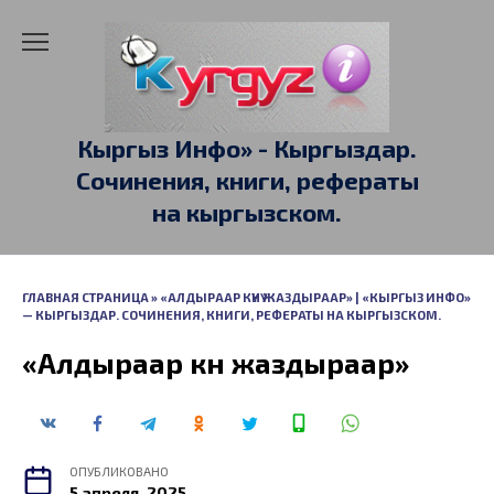
Перейти
к
содержанию
Кыргыз Инфо» - Кыргыздар.
Сочинения, книги, рефераты
на кыргызском.
ГЛАВНАЯ СТРАНИЦА
»
«АЛДЫРААР КҮНҮ ЖАЗДЫРААР» | «КЫРГЫЗ ИНФО»
— КЫРГЫЗДАР. СОЧИНЕНИЯ, КНИГИ, РЕФЕРАТЫ НА КЫРГЫЗСКОМ.
«Алдыраар күнү жаздыраар»
ОПУБЛИКОВАНО
5 апреля, 2025