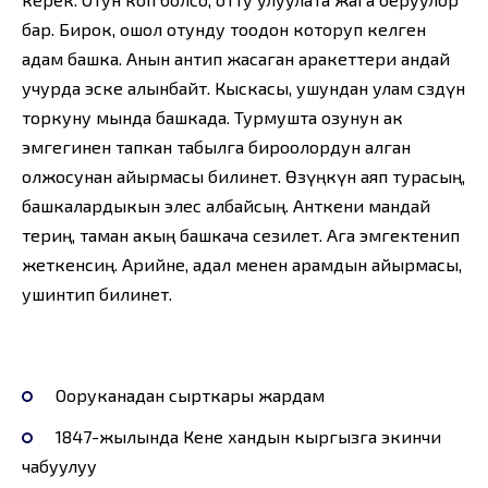
бар. Бирок, ошол отунду тоодон которуп келген
адам башка. Анын антип жасаган аракеттери андай
учурда эске алынбайт. Кыскасы, ушундан улам сөздүн
торкуну мында башкада. Турмушта озунун ак
эмгегинен тапкан табылга бироолордун алган
олжосунан айырмасы билинет. Өзүңкүн аяп турасың,
башкалардыкын элес албайсың. Анткени мандай
териң, таман акың башкача сезилет. Ага эмгектенип
жеткенсиң. Арийне, адал менен арамдын айырмасы,
ушинтип билинет.
Ооруканадан сырткары жардам
1847-жылында Кене хандын кыргызга экинчи
чабуулуу