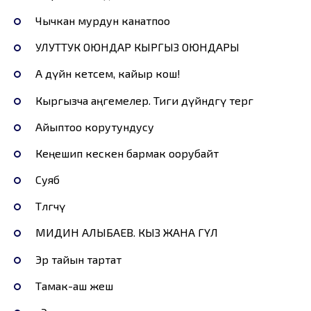
Чычкан мурдун канатпоо
УЛУТТУК ОЮНДАР КЫРГЫЗ ОЮНДАРЫ
А дүйнө кетсем, кайыр кош!
Кыргызча аңгемелер. Тиги дүйнөдөгү тергөө
Айыптоо корутундусу
Кеңешип кескен бармак оорубайт
Суяб
Төлгөчү
МИДИН АЛЫБАЕВ. КЫЗ ЖАНА ГҮЛ
Эр тайын тартат
Тамак-аш жеш