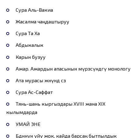
Сура Аль-Вакиа
Жасалма чаңдаштыруу
Сура Та Ха
Абдыкалык
Карын бузуу
Ажар. Ажардын апасынын мүрзөсүндөгү монологу
Ата мурасы жөнүндө сөз
Сура Ас-Саффат
Тянь-шань кыргыздары XVIII жана XIX
кылымдарда
УМАЙ ЭНЕ
Бөдөнөнүн үйү жок, кайда барсаң бытпылдык