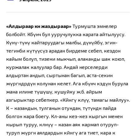
«Алдыраар күнү жаздыраар»
Турмушта эмнелер
болбойт. Көбүнчө бул ууручулукка карата айтылуусу.
Күнү-түнү кайтаруудагы малбы, дүнүйөбү, эгин-
тегинби күтүүсүз арадан бирдеме себеп, кездон
кайым болуп, тизени мыкчып, алаканды шак коюп,
куржалак калуулар бар. Андай нерселерди
алдыртан андып, сыртынан багып, аста-секин
жүргөндөрдүн колунан келет. Ага көбүнчө көздүн бурула
жана илине түшүшү, кушуйку ж.б. айрым
азгырыктар себепкер. «Көйнөгү көөлүү, тамагы майлуу».
Көө – казандын, тулганын отундан, түтүндөн пайда
болгон кара боегу. Көөлөө-аны кез-кез кыргыч менен
кырып туруу, көөлөнүү – казан аяк кармап отуруп-
туруп жүргөн аялдардын көйнөгү ага тиет, кара көө