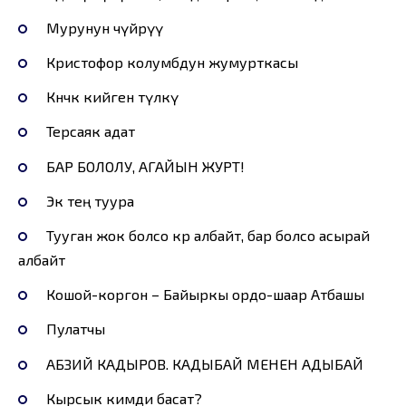
Мурунун чүйрүү
Кристофор колумбдун жумурткасы
Көнөчөк кийген түлкү
Терсаяк адат
БАР БОЛОЛУ, АГАЙЫН ЖУРТ!
Экөө тең туура
Тууган жок болсо көрө албайт, бар болсо асырай
албайт
Кошой-коргон – Байыркы ордо-шаар Атбашы
Пулатчы
АБЗИЙ КАДЫРОВ. КАДЫБАЙ МЕНЕН АДЫБАЙ
Кырсык кимди басат?