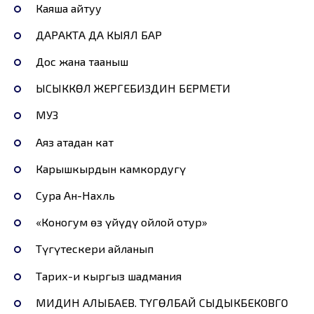
Каяша айтуу
ДАРАКТА ДА КЫЯЛ БАР
Дос жана тааныш
ЫСЫККӨЛ ЖЕРГЕБИЗДИН БЕРМЕТИ
МУЗ
Аяз атадан кат
Карышкырдын камкордугү
Сура Ан-Нахль
«Коногум өз үйүңдү ойлой отур»
Түгүтескери айланып
Тарих-и кыргыз шадмания
МИДИН АЛЫБАЕВ. ТҮГӨЛБАЙ СЫДЫКБЕКОВГО