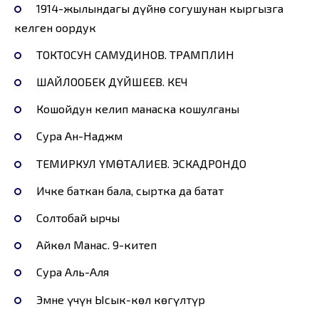
1914-жылындагы дүйнө согушунан кыргызга
келген оордук
ТОКТОСУН САМУДИНОВ. ТРАМПЛИН
ШАЙЛООБЕК ДҮЙШЕЕВ. КЕЧ
Кошойдун келип манаска кошулганы
Сура Ан-Наджм
ТЕМИРКУЛ ҮМӨТАЛИЕВ. ЭСКАДРОНДО
Ичке баткан бала, сыртка да батат
Солтобай ырчы
Айкөл Манас. 9-китеп
Сура Аль-Аля
Эмне үчүн Ысык-көл көгүлтүр