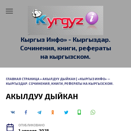
Перейти
к
содержанию
Кыргыз Инфо» - Кыргыздар.
Сочинения, книги, рефераты
на кыргызском.
ГЛАВНАЯ СТРАНИЦА
»
АКЫЛДУУ ДЫЙКАН | «КЫРГЫЗ ИНФО» —
КЫРГЫЗДАР. СОЧИНЕНИЯ, КНИГИ, РЕФЕРАТЫ НА КЫРГЫЗСКОМ.
АКЫЛДУУ ДЫЙКАН
ОПУБЛИКОВАНО
1 апреля, 2025