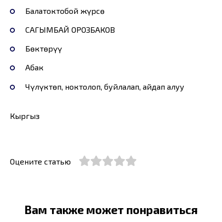
Балатоктобой жүрсө
САГЫМБАЙ ОРОЗБАКОВ
Бөктөрүү
Абак
Чүлүктөп, ноктолоп, буйлалап, айдап алуу
Кыргыз
Оцените статью
Вам также может понравиться