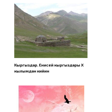
Кыргыздар. Eнисей кыргыздары X
кылымдан кийин