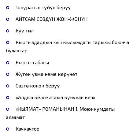
Топурагын түйүп берүү
АЙТСАМ СӨЗДҮН ЖӨН-ЖӨНҮН
Куу тил
Кыргыздардын xviii кылымдагы тарыхы боюнча
булактар
Кыргыз абасы
Жүгөн үзмө неме көрүнөт
Сөзгө конок берүү
«Алдыңа келсе атаңын кунунан кеч»
«КЫЯМАТ» РОМАНЫНАН 1. Моюнкумдагы
алаамат
Качкачтоо