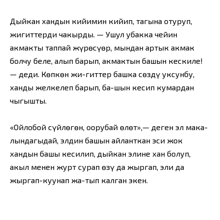
Дыйкан хандын кийимин кийип, тагына отуруп,
жигиттерди чакырды. — Ушул убакка чейин
акмакты таппай жүрөсүңөр, мындан артык акмак
болчу беле, алып барып, акмактын башын кескиле!
— деди. Көпкөн жи-гиттер башка сөздү уксунбу,
ханды желкелеп барып, ба-шын кесип кумардан
чыгышты.
«Ойлобой сүйлөгөн, оорубай өлөт»,— деген эл мака-
лындагыдай, элдин башын айланткан эси жок
хандын башы кесилип, дыйкан элине хан болуп,
акыл менен журт сурап өзү да жыргап, эли да
жыргап-куунап жа-тып калган экен.