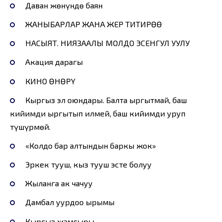
Даван жөнүндө баян
ЖАНЫБАРЛАР ЖАНА ЖЕР ТИТИРӨӨ
НАСЫЯТ. НИЯЗААЛЫ МОЛДО ЭСЕНГУЛ УУЛУ
Акация дарагы
КИНО ӨНӨРҮ
Кыргыз эл оюндары. Балта ыргытмай, баш
кийимди ыргытып илмей, баш кийимди уруп
түшүрмөй.
«Колдо бар алтындын баркы жок»
Эркек тууш, кыз тууш эсте болуу
Жыланга ак чачуу
Дамбал уурдоо ырымы
Кыргыз жамгыры