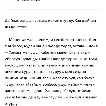
Дыйкан хандын астына келип отурду. Хан дыйкан-
ды кекетип:
— Менин акмак экенимди сен билген экенсиң, бил-
гич болсоң, кудай кайсы жерде турат, айтчы,— дейт.
— Ханым, мен ушул кебетем менен сизге акыл
үйрөтүп, кудайдын кайсы жерде турганын айтсам,
кусур уруп кетет. Сиз менин кийимимди кийип,
кечирим сурап ти-зелеп туруңуз, мен сиздин
кийимиңизди кийип, тагы-ңызга отуруп, хан болуп
туруп анан айтайын. Болбосо ушул кейпим менен
кантип айтам,— дөди. Хан макул болуп, кийимин
чечип берди да, өзү айыптуу киши бо-луп, тизелеп
отурду.