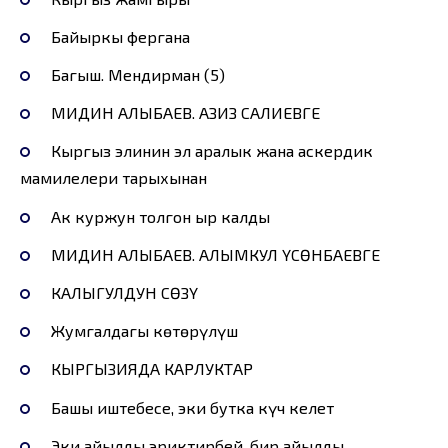
Байыркы фергана
Багыш. Мендирман (5)
МИДИН АЛЫБАЕВ. АЗИЗ САЛИЕВГЕ
Кыргыз элинин эл аралык жана аскердик
мамилелери тарыхынан
Ак куржун толгон ыр калды
МИДИН АЛЫБАЕВ. АЛЫМКУЛ ҮСӨНБАЕВГЕ
КАЛЫГУЛДУН СӨЗҮ
Жумгалдагы көтөрүлүш
КЫРГЫЗИЯДА КАРЛУКТАР
Башы иштебесе, эки бутка күч келет
Эки айылды эриктирбей, бир айылды