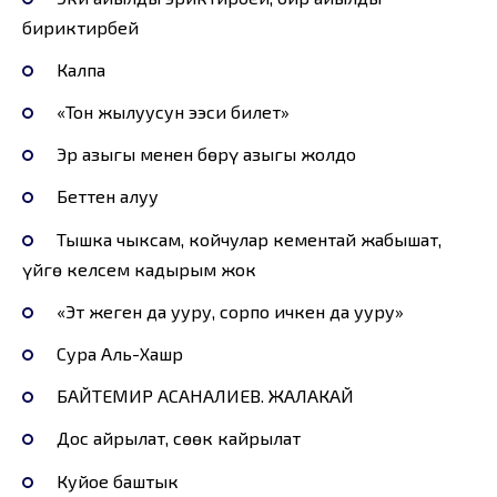
бириктирбей
Калпа
«Тон жылуусун ээси билет»
Эр азыгы менен бөрү азыгы жолдо
Беттен алуу
Тышка чыксам, койчулар кементай жабышат,
үйгө келсем кадырым жок
«Эт жеген да ууру, сорпо ичкен да ууру»
Сура Аль-Хашр
БАЙТЕМИР АСАНАЛИЕВ. ЖАЛАКАЙ
Дос айрылат, сөөк кайрылат
Куйое баштык