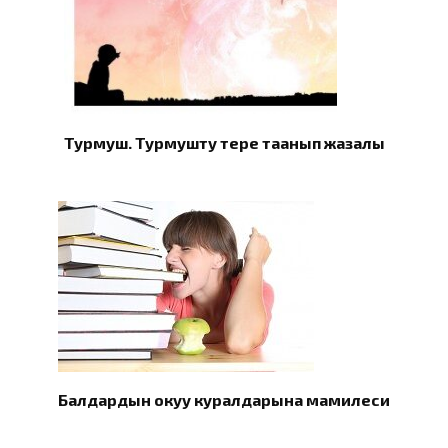
Турмуш. Турмушту терең таанып жазалы
Балдардын окуу куралдарына мамилеси