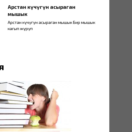
Арстан күчүгүн асыраган
мышык
Арстан күчүгүн асыраган мышык Бир мышык
каңгып жүрүп
я