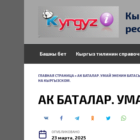
Перейти
к
Кы
содержанию
ре
Башкы бет
Кыргыз тилинин справоч
ГЛАВНАЯ СТРАНИЦА
»
АК БАТАЛАР. УМАЙ ЭНЕНИН БАТАС
НА КЫРГЫЗСКОМ.
АК БАТАЛАР. УМ
ОПУБЛИКОВАНО
23 марта, 2025