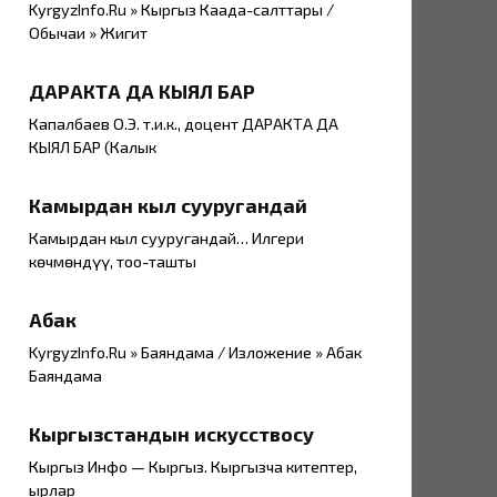
KyrgyzInfo.Ru » Кыргыз Каада-салттары /
Обычаи » Жигит
ДАРАКТА ДА КЫЯЛ БАР
Капалбаев О.Э. т.и.к., доцент ДАРАКТА ДА
КЫЯЛ БАР (Калык
Камырдан кыл сууругандай
Камырдан кыл сууругандай… Илгери
көчмөндүү, тоо-ташты
Абак
KyrgyzInfo.Ru » Баяндама / Изложение » Абак
Баяндама
Кыргызстандын искусствосу
Кыргыз Инфо — Кыргыз. Кыргызча китептер,
ырлар