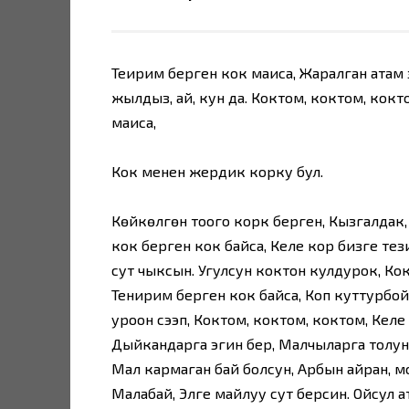
Теңирим берген кок маиса, Жаралган ата
жылдыз, ай, кун да. Коктом, коктом, кокт
маиса,
Кок менен жердик корку бул.
Көйкөлгөн тоого корк берген, Кызгалдак, 
кок берген кок байса, Келе кор бизге т
сут чыксын. Угулсун коктон кулдурок, Кок
Тенирим берген кок байса, Коп куттурбой
уроон сээп, Коктом, коктом, коктом, Келе
Дыйкандарга эгин бер, Малчыларга толун б
Мал кармаган бай болсун, Арбын айран, 
Малабай, Элге майлуу сут берсин. Ойсул ат