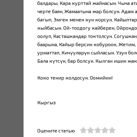
балдары, Кара курттай жайнасын. Чычаң ата
черте баян, Жамаатына жар болсун. Адам 
багып, Эмгек менен кун корсун. Кайыптар
кыйбасын. Ой-тоодогу кайберен, Ойрондо
оңолуп, Касташкандар токтолсун. Согушка
баарына, Кайыр берсин кобуроок, Жетим,
урматтап, Кичүүлөрүн сыйласын. Узун болс
Бала күтсүн, бар болсун. Кылган ишин жа
Коко тенир колдосун. Оомийин!
Кыргыз
Оцените статью