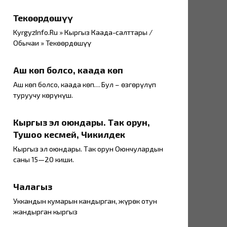
Текөөрдөшүү
KyrgyzInfo.Ru » Кыргыз Каада-салттары /
Обычаи » Текөөрдөшүү
Аш көп болсо, каада көп
Аш көп болсо, каада көп… Бул – өзгөрүлүп
туруучу көрүнүш.
Кыргыз эл оюндары. Так орун,
Тушоо кесмей, Чикилдек
Кыргыз эл оюндары. Так орун Оюнчулардын
саны 15—20 киши.
Чалагыз
Уккандын кумарын кандырган, жүрөк отун
жандырган кыргыз