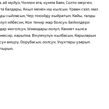
, ай муйуз, Чолпон ата, кумпа баян, Солто мерген,
ата балдары, Акыл менен иш кылсын. Үрөөн сээп, мал
ды сыйласын, Чер токойду кыйратып, Кайың, талды
луп ийбесин, Кок тенир жар болсун, Бейилдери
ндар жоголсун, Ымандары оңолуп, Каниет кылса
 жесир, карыпка. Өкүмчүлүк кылбасын, Карыларын
ун өмүрү, Оорубасын, оңолсун, Учуктары узарып.
ктырып,