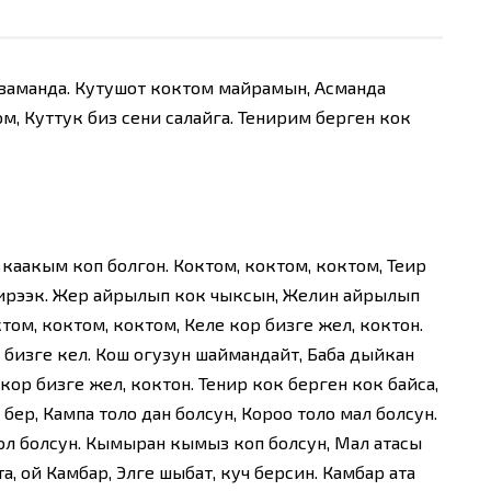
м заманда. Кутушот коктом майрамын, Асманда
ом, Куттук биз сени салайга. Тенирим берген кок
каакым коп болгон. Коктом, коктом, коктом, Теңир
езирээк. Жер айрылып кок чыксын, Желин айрылып
том, коктом, коктом, Келе кор бизге жел, коктон.
 бизге кел. Кош огузун шаймандайт, Баба дыйкан
 кор бизге жел, коктон. Тенир кок берген кок байса,
ер, Кампа толо дан болсун, Короо толо мал болсун.
мол болсун. Кымыран кымыз коп болсун, Мал атасы
а, ой Камбар, Элге шыбат, куч берсин. Камбар ата