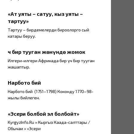
«Ат уяты – сатуу, кыз уяты –
тартуу»
Тартуу – бирдемелерди бироолорго сый
катары беруу.
Үч бир тууган жөнүндө жомок
Илгери-илгери Африкада бир үч бир тууган
жашаптыр.
Нарбото бий
Нарбото бий (1751–1798) Коконду 1770–98-
жылы бийлеген.
«Эсери болбой эл болбойт»
KyrgyzInfo.Ru » Кыргыз Каада-салттары /
Обычаи » «Эсери