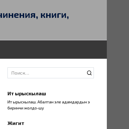
чинения, книги,
Search
for:
Ит ырыскылаш
Ит ырыскылаш. Абалтан эле адамдардын эң
биринчи жолдо-шу
Жигит