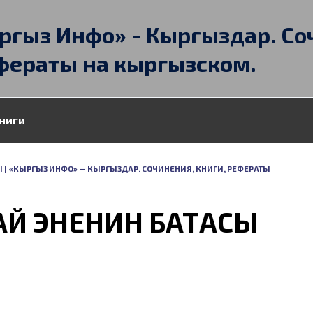
ргыз Инфо» - Кыргыздар. Со
фераты на кыргызском.
ниги
Ы | «КЫРГЫЗ ИНФО» — КЫРГЫЗДАР. СОЧИНЕНИЯ, КНИГИ, РЕФЕРАТЫ
АЙ ЭНЕНИН БАТАСЫ