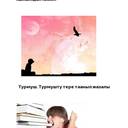
Турмуш. Турмушту терең таанып жазалы