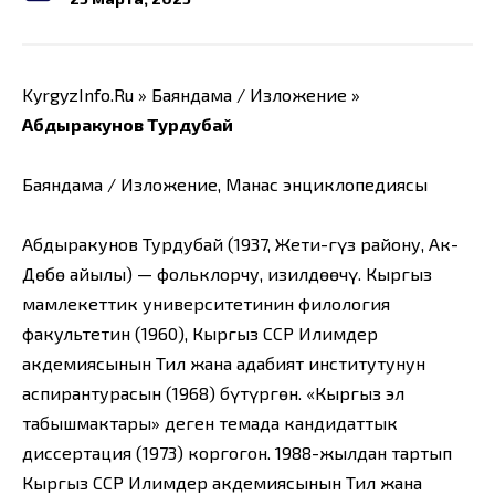
KyrgyzInfo.Ru » Баяндама / Изложение »
Абдыракунов Турдубай
Баяндама / Изложение, Манас энциклопедиясы
Абдыракунов Турдубай (1937, Жети-Өгүз району, Ак-
Дөбө айылы) — фольклорчу, изилдөөчү. Кыргыз
мамлекеттик университетинин филология
факультетин (1960), Кыргыз ССР Илимдер
акдемиясынын Тил жана адабият институтунун
аспирантурасын (1968) бүтүргөн. «Кыргыз эл
табышмактары» деген темада кандидаттык
диссертация (1973) коргогон. 1988-жылдан тартып
Кыргыз ССР Илимдер акдемиясынын Тил жана