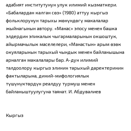
адабият институтунун улук илимий кызматкери.
«Бабалардан калган сөз» (1980) аттуу кыргыз
фольклорунун тарыхы жөнүндөгү макалалар
жыйнагынын автору. «Манас» эпосу менен башка
элдердин эпикалык чыгармаларынын окшоштук,
айырмачылык маселелери, «Манастын» арым өзөк
окуяларынын тарыхый чындык менен байланышына
арналган макалалары бар. А-дун илимий
талдоолору кыргыз элинин тарыхый даректеринин
фактыларына, диний-мифологиялык
түшүнүктөрдүн реалдуу турмуш менен
байланыштуулугуна таянат. И. Абдувалиев
Кыргыз