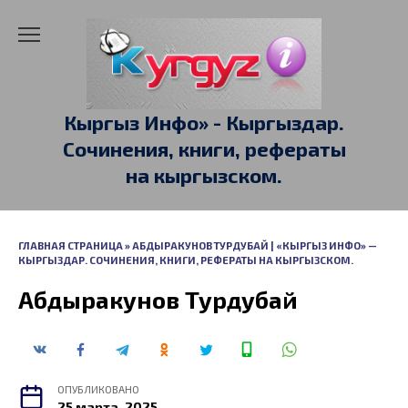
Перейти
к
содержанию
Кыргыз Инфо» - Кыргыздар.
Сочинения, книги, рефераты
на кыргызском.
ГЛАВНАЯ СТРАНИЦА
»
АБДЫРАКУНОВ ТУРДУБАЙ | «КЫРГЫЗ ИНФО» —
КЫРГЫЗДАР. СОЧИНЕНИЯ, КНИГИ, РЕФЕРАТЫ НА КЫРГЫЗСКОМ.
Абдыракунов Турдубай
ОПУБЛИКОВАНО
25 марта, 2025