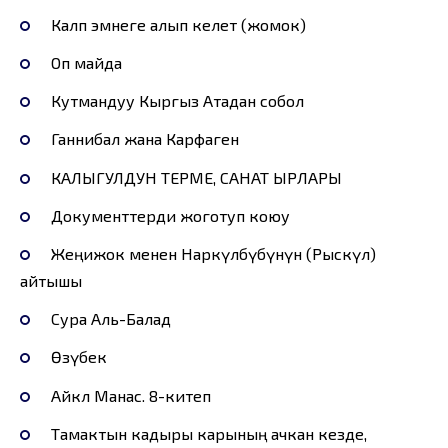
Калп эмнеге алып келет (жомок)
Оп майда
Кутмандуу Кыргыз Атадан собол
Ганнибал жана Карфаген
КАЛЫГУЛДУН ТЕРМЕ, САНАТ ЫРЛАРЫ
Документтерди жоготуп коюу
Жеңижок менен Наркүлбүбүнүн (Рыскүл)
айтышы
Сура Аль-Балад
Өзүбек
Айкөл Манас. 8-китеп
Тамактын кадыры карының ачкан кезде,