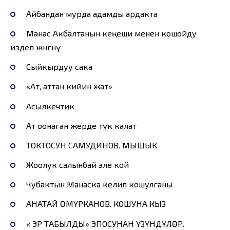
Айбандан мурда адамды ардакта
Манас Акбалтанын кеңеши менен кошойду
издеп жөнөгөнү
Сыйкырдуу сака
«Ат, аттан кийин жат»
Асылкечтик
Ат оонаган жерде түк калат
ТОКТОСУН САМУДИНОВ. МЫШЫК
Жоолук салынбай эле кой
Чубактын Манаска келип кошулганы
АНАТАЙ ӨМҮРКАНОВ. КОШУНА КЫЗ
« ЭР ТАБЫЛДЫ» ЭПОСУНАН ҮЗҮНДҮЛӨР.