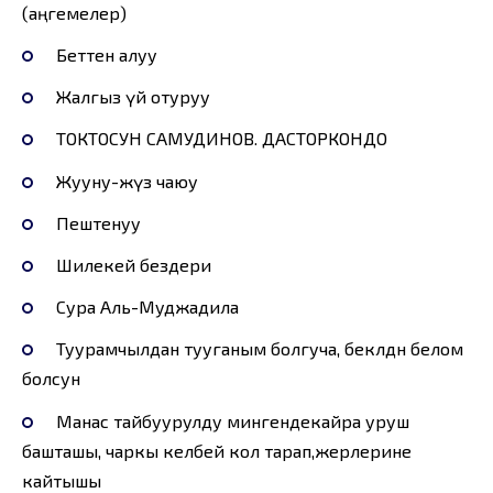
(аңгемелер)
Беттен алуу
Жалгыз үй отуруу
ТОКТОСУН САМУДИНОВ. ДАСТОРКОНДО
Жууну-жүз чаюу
Пештенуу
Шилекей бездери
Сура Аль-Муджадила
Туурамчылдан тууганым болгуча, бекөөлдөн белом
болсун
Манас тайбуурулду мингендекайра уруш
башташы, чаркы келбей кол тарап,жерлерине
кайтышы