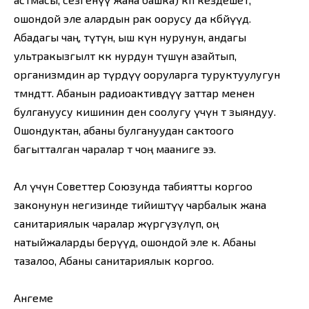
ошондой эле алардын рак оорусу да көбөйүүдө.
Абадагы чаң, түтүн, ыш күн нурунун, андагы
ультракызгылт көк нурдун өтүшүн азайтып,
организмдин ар түрдүү ооруларга туруктуулугун
төмөндөтөт. Абанын радиоактивдүү заттар менен
булгануусу кишинин ден соолугу үчүн өтө зыяндуу.
Ошондуктан, абаны булгануудан сактоого
багытталган чаралар өтө чоң мааниге ээ.
Ал үчүн Советтер Союзунда табиятты коргоо
законунун негизинде тийиштүү чарбалык жана
санитариялык чаралар жүргүзүлүп, оң
натыйжаларды берүүдө, ошондой эле к. Абаны
тазалоо, Абаны санитариялык коргоо.
Ангеме