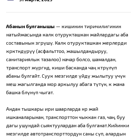
Абанын булганышы
— кишинин тиричилигинин
натыйжасында калк отурукташкан жайлардагы аба
составынын өзгөрүшү. Калк отурукташкан жерлерди
көрктөндүрүү (асфальттоо, жашылдандыруу,
санитариялык тазалоо) начар болсо, шамалдан,
транспорт жүргөндө, киши басканда чаң көтөрүлүп
абаны булгайт. Суук мезгилде үйдү жылытуу үчүн
меш жагылганда мор аркылуу абага түтүн, көө жана
башка бөлүнүп чыгат.
Андан тышкары ири шаарларда өнөр жай
ишканаларынан, транспорттон чыккан газ, чаң, буу
дагы ушундай сыяктуулардан аба булганат.Кийинки
мезгилде автотранспорттордун саны өсүп, алардын