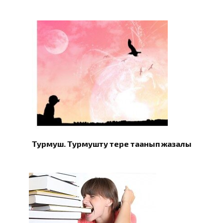
Турмуш. Турмушту терең таанып жазалы