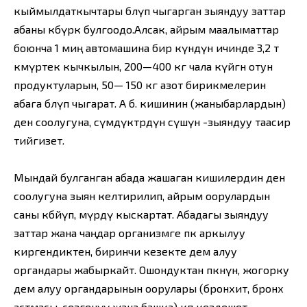
кыймылдаткычтары бөлүп чыгарган зыяндуу заттар
абаны көбүрөөк булгоодо.Алсак, айрым маалыматтар
боюнча 1 миң автомашина бир күндүн ичинде 3,2 т
көмүртек кычкылын, 200—400 кг чала күйгөн отун
продуктуларын, 50— 150 кг азот бирикмелерин
абага бөлүп чыгарат. А б. кишинин (жаныбарлардын)
ден соолугуна, өсүмдүктөрдүн өсүшүнө -зыяндуу таасир
тийгизет.
Мындай булганган абада жашаган кишилердин ден
соолугуна зыян келтирилип, айрым оорулардын
саны көбөйүп, өмүрдү кыскартат. Абадагы зыяндуу
заттар жана чаңдар организмге өпкө аркылуу
киргендиктен, биринчи кезекте дем алуу
органдары жабыркайт. Ошондуктан өпкөнүн, жогорку
дем алуу органдарынын оорулары (бронхит, бронх
астмасы, сезгенүү жана башка) көп кездешет,