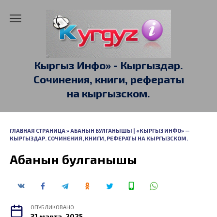
Перейти
к
содержанию
Кыргыз Инфо» - Кыргыздар.
Сочинения, книги, рефераты
на кыргызском.
ГЛАВНАЯ СТРАНИЦА
»
АБАНЫН БУЛГАНЫШЫ | «КЫРГЫЗ ИНФО» —
КЫРГЫЗДАР. СОЧИНЕНИЯ, КНИГИ, РЕФЕРАТЫ НА КЫРГЫЗСКОМ.
Абанын булганышы
ОПУБЛИКОВАНО
31 марта, 2025