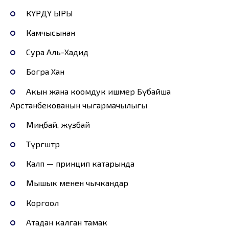
КҮРДҮ ЫРЫ
Камчысынан
Сура Аль-Хадид
Богра Хан
Акын жана коомдук ишмер Бүбайша
Арстанбекованын чыгармачылыгы
Миңбай, жүзбай
Түргөштөр
Калп — принцип катарында
Мышык менен чычкандар
Коргоол
Атадан калган тамак