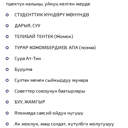
төшектүн калыңы, уйкуң келген жерде
СТУДЕНТТИК КҮНДӨРҮ ЖӨНҮНДӨ
ДАРЫЯ, СУУ
ТЕЛИБАЙ ТЕНТЕК (Жомок)
ТУРАР КОЖОМБЕРДИЕВ. АПА (поэма)
Сура Ат-Тин
Бурулча
Султан менен сыйкырдуу мунара
Советтер союзунун баатырлары
БУУ, ЖАМГЫР
Японияда саясий ойдун өнүгүшү
Ак жоолук, жаш солдат, күтүлбөгөн жолугушуу