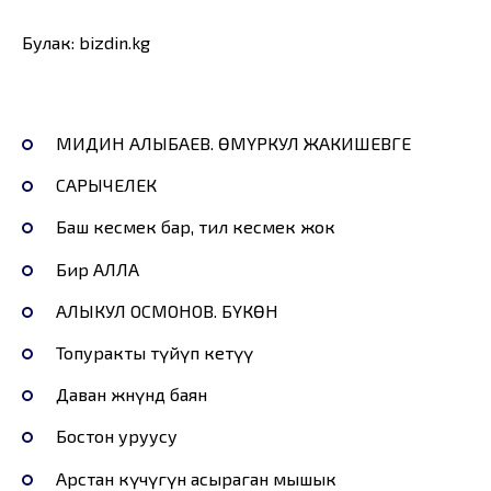
Булак: bizdin.kg
МИДИН АЛЫБАЕВ. ӨМҮРКУЛ ЖАКИШЕВГЕ
САРЫЧЕЛЕК
Баш кесмек бар, тил кесмек жок
Бир АЛЛА
АЛЫКУЛ ОСМОНОВ. БҮКӨН
Топуракты түйүп кетүү
Даван жөнүндө баян
Бостон уруусу
Арстан күчүгүн асыраган мышык